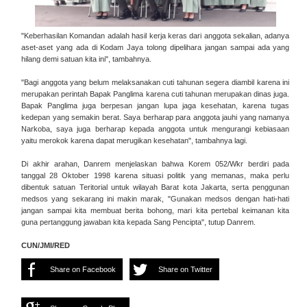
"Keberhasilan Komandan adalah hasil kerja keras dari anggota sekalian, adanya
aset-aset yang ada di Kodam Jaya tolong dipelihara jangan sampai ada yang
hilang demi satuan kita ini", tambahnya.
"Bagi anggota yang belum melaksanakan cuti tahunan segera diambil karena ini
merupakan perintah Bapak Panglima karena cuti tahunan merupakan dinas juga.
Bapak Panglima juga berpesan jangan lupa jaga kesehatan, karena tugas
kedepan yang semakin berat. Saya berharap para anggota jauhi yang namanya
Narkoba, saya juga berharap kepada anggota untuk mengurangi kebiasaan
yaitu merokok karena dapat merugikan kesehatan", tambahnya lagi.
Di akhir arahan, Danrem menjelaskan bahwa Korem 052/Wkr berdiri pada
tanggal 28 Oktober 1998 karena situasi politik yang memanas, maka perlu
dibentuk satuan Teritorial untuk wilayah Barat kota Jakarta, serta penggunan
medsos yang sekarang ini makin marak, "Gunakan medsos dengan hati-hati
jangan sampai kita membuat berita bohong, mari kita pertebal keimanan kita
guna pertanggung jawaban kita kepada Sang Pencipta", tutup Danrem.
CUN/JMI/RED
Share on Facebook
Share on Twitter