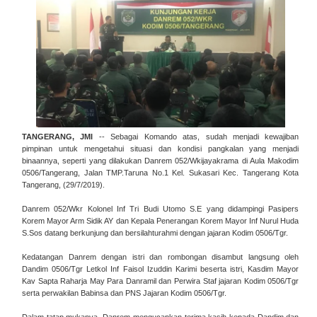
TANGERANG, JMI
-- Sebagai Komando atas, sudah menjadi kewajiban
pimpinan untuk mengetahui situasi dan kondisi pangkalan yang menjadi
binaannya, seperti yang dilakukan Danrem 052/Wkijayakrama di Aula Makodim
0506/Tangerang, Jalan TMP.Taruna No.1 Kel. Sukasari Kec. Tangerang Kota
Tangerang, (29/7/2019).
Danrem 052/Wkr Kolonel Inf Tri Budi Utomo S.E yang didampingi Pasipers
Korem Mayor Arm Sidik AY dan Kepala Penerangan Korem Mayor Inf Nurul Huda
S.Sos datang berkunjung dan bersilahturahmi dengan jajaran Kodim 0506/Tgr.
Kedatangan Danrem dengan istri dan rombongan disambut langsung oleh
Dandim 0506/Tgr Letkol Inf Faisol Izuddin Karimi beserta istri, Kasdim Mayor
Kav Sapta Raharja May Para Danramil dan Perwira Staf jajaran Kodim 0506/Tgr
serta perwakilan Babinsa dan PNS Jajaran Kodim 0506/Tgr.