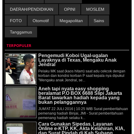
DAERAH/PENDIDIKAN
OPINI
MOSLEM
FOTO
Otomotif
Megapolitan
Sains
Tanggamus
TERPOPULER
Pengemudi Koboi Ugal-ugalan
Layaknya di Texas, Mengaku Anak
Jendral
Pelaku MK saat (kaos hitam) saat adu cekcok dengan
korban dan kondisi korban P saat kepala nya dipukul
"Mengaku anak Jendral, se...
Aneh tapi nyata easy shopping
beralamat P.O BOX 6688 Slipi Jakarta
Barat tawarkan hadiah kepada yang
bukan pelanggannya
JUM'AT 22 JULI 2016 | 10:25 WIB Surat pemberitahuan
pemenang hadiah Binjai, JMI - Surat pemberitahuan
pemenang hadiah selaku k...
Cara Gunakan Sipedas, Layanan
Online e-KTP, KK, Akta Kelahiran, KIA,
dan Surat Pindah di Kab.Subang