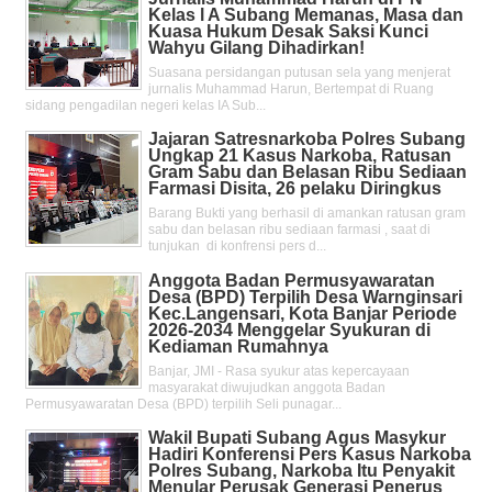
Kelas l A Subang Memanas, Masa dan
Kuasa Hukum Desak Saksi Kunci
Wahyu Gilang Dihadirkan!
Suasana persidangan putusan sela yang menjerat
jurnalis Muhammad Harun, Bertempat di Ruang
sidang pengadilan negeri kelas IA Sub...
Jajaran Satresnarkoba Polres Subang
Ungkap 21 Kasus Narkoba, Ratusan
Gram Sabu dan Belasan Ribu Sediaan
Farmasi Disita, 26 pelaku Diringkus
Barang Bukti yang berhasil di amankan ratusan gram
sabu dan belasan ribu sediaan farmasi , saat di
tunjukan di konfrensi pers d...
Anggota Badan Permusyawaratan
Desa (BPD) Terpilih Desa Warnginsari
Kec.Langensari, Kota Banjar Periode
2026-2034 Menggelar Syukuran di
Kediaman Rumahnya
Banjar, JMI - Rasa syukur atas kepercayaan
masyarakat diwujudkan anggota Badan
Permusyawaratan Desa (BPD) terpilih Seli punagar...
Wakil Bupati Subang Agus Masykur
Hadiri Konferensi Pers Kasus Narkoba
Polres Subang, Narkoba Itu Penyakit
Menular Perusak Generasi Penerus