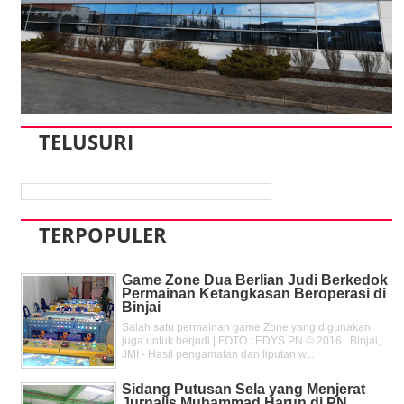
TELUSURI
TERPOPULER
Game Zone Dua Berlian Judi Berkedok
Permainan Ketangkasan Beroperasi di
Binjai
Salah satu permainan game Zone yang digunakan
juga untuk berjudi | FOTO : EDYS PN © 2016 Binjai,
JMI - Hasil pengamatan dan liputan w...
Sidang Putusan Sela yang Menjerat
Jurnalis Muhammad Harun di PN