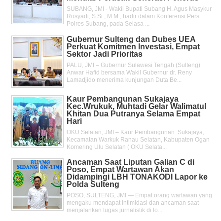
SUBANG, JMI - Wakil Bupati Subang H. Agus Masykur
Rosyadi, S.Si., M.M., hadir dalam Konferensi Pers
Polres Subang, pada Selasa ...
Gubernur Sulteng dan Dubes UEA
Perkuat Komitmen Investasi, Empat
Sektor Jadi Prioritas
PALU, JMI – Gubernur Sulawesi Tengah (Sulteng)
Anwar Hafid bersama Wakil Gubernur dr. Reny
Lamadjido menerima kunjungan Duta Be...
Kaur Pembangunan Sukajaya
Kec.Wrukuk, Muhtadi Gelar Walimatul
Khitan Dua Putranya Selama Empat
Hari
OKU Selatan, JMI – Kaur Pembangunan Sukajaya,
Kecamatan Warkuk Ranau Selatan, Kabupaten Ogan
Komering Ulu Selatan ( OKU Selata...
Ancaman Saat Liputan Galian C di
Poso, Empat Wartawan Akan
Didampingi LBH TONAKODI Lapor ke
Polda Sulteng
POSO, SULTENG, JMI — Empat orang wartawan yang
mengaku mendapat intimidasi dan ancaman saat
menjalankan tugas jurnalistik di lo...