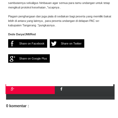
sambutannya sekaligus himbauan agar semua para tamu undangan untuk tetap
mengikuti protokol kesehatan ,"ucapnya .
Piagam penghargaan dan juga piala di sediakan bagi peserta yang memiliki bakat
lebih di antara yang lainnya , para peserta undangan di delapan PAC se-
kabupaten Tangerang ."pungkasnya .
Dede Darya/JMI/Red
Share on Facebook
Share on Twitter
Share on Google Plus
0 komentar :