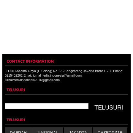
CONTACT INFORMATION
Jl.Duri Kosambi Raya (H.Selong) No.175 Cengkareng Jakarta Barat 11750 Phone:
0215402262 Email: jurnalmedia.indonesia@gmail.com
jurnalmediaindonesia2016@gmail.com
TELUSURI
TELUSURI
DAERAH
NASIONAL
JAKARTA
CASECRIME