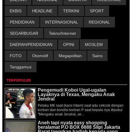
EKBIS
HEADLINE
TERKINI
SPORT
PENDIDIKAN
INTERNASIONAL
REGIONAL
SEGARBUGAR
Tekno/Internet
DAERAH/PENDIDIKAN
OPINI
MOSLEM
FOTO
Otomotif
Megapolitan
Sains
Tanggamus
TERPOPULER
Pengemudi Koboi Ugal-ugalan
Layaknya di Texas, Mengaku Anak
Jendral
Pelaku MK saat (kaos hitam) saat adu cekcok dengan
korban dan kondisi korban P saat kepala nya dipukul
"Mengaku anak Jendral, se...
Aneh tapi nyata easy shopping
beralamat P.O BOX 6688 Slipi Jakarta
Barat tawarkan hadiah kepada yang