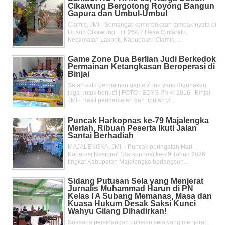
Cikawung Bergotong Royong Bangun
Gapura dan Umbul-Umbul
Ciamis, JMI - Semangat kemerdekaan tampak nyata di
Dusun Cikawung, RT 26/07 Desa Cintaratu,
Kecamatan Lakbok, Kabupaten Ciamis, ...
Game Zone Dua Berlian Judi Berkedok
Permainan Ketangkasan Beroperasi di
Binjai
Salah satu permainan game Zone yang digunakan
juga untuk berjudi | FOTO : EDYS PN © 2016 Binjai,
JMI - Hasil pengamatan dan liputan w...
Puncak Harkopnas ke-79 Majalengka
Meriah, Ribuan Peserta Ikuti Jalan
Santai Berhadiah
MAJALENGKA, JMI – Puncak peringatan Hari
Koperasi Nasional (Harkopnas) ke-79 Tahun 2026
tingkat Kabupaten Majalengka berlangsun...
Sidang Putusan Sela yang Menjerat
Jurnalis Muhammad Harun di PN
Kelas l A Subang Memanas, Masa dan
Kuasa Hukum Desak Saksi Kunci
Wahyu Gilang Dihadirkan!
Suasana persidangan putusan sela yang menjerat