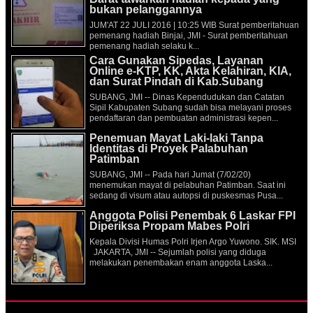
bukan pelanggannya
JUM'AT 22 JULI 2016 | 10:25 WIB Surat pemberitahuan
pemenang hadiah Binjai, JMI - Surat pemberitahuan
pemenang hadiah selaku k...
Cara Gunakan Sipedas, Layanan
Online e-KTP, KK, Akta Kelahiran, KIA,
dan Surat Pindah di Kab.Subang
SUBANG, JMI -- Dinas Kependudukan dan Catatan
Sipil Kabupaten Subang sudah bisa melayani proses
pendaftaran dan pembuatan administrasi kepen...
Penemuan Mayat Laki-laki Tanpa
Identitas di Proyek Palabuhan
Patimban
SUBANG, JMI -- Pada hari Jumat (7/02/20)
menemukan mayat di pelabuhan Patimban. Saat ini
sedang di visum atau autopsi di puskesmas Pusa...
Anggota Polisi Penembak 6 Laskar FPI
Diperiksa Propam Mabes Polri
Kepala Divisi Humas Polri Irjen Argo Yuwono. SIK. MSI
JAKARTA, JMI -- Sejumlah polisi yang diduga
melakukan penembakan enam anggota Laska...