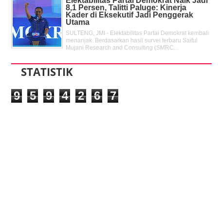
Elektabilitas Partai Demokrat Naik Jadi
8,1 Persen, Talitti Paluge: Kinerja
Kader di Eksekutif Jadi Penggerak
Utama
SULTENG, JMI - Elektabilitas Partai Demokrat kembali
menanjak. Berdasarkan hasil survei terbaru Saiful
Mujani Research and Consulting (SMRC...
STATISTIK
9
5
9
4
2
6
7