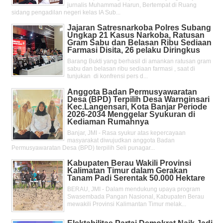
jurnalis Muhammad Harun, Bertempat di Ruang
sidang pengadilan negeri kelas IA Sub...
Jajaran Satresnarkoba Polres Subang
Ungkap 21 Kasus Narkoba, Ratusan
Gram Sabu dan Belasan Ribu Sediaan
Farmasi Disita, 26 pelaku Diringkus
Barang Bukti yang berhasil di amankan ratusan gram
sabu dan belasan ribu sediaan farmasi , saat di
tunjukan di konfrensi pers d...
Anggota Badan Permusyawaratan
Desa (BPD) Terpilih Desa Warnginsari
Kec.Langensari, Kota Banjar Periode
2026-2034 Menggelar Syukuran di
Kediaman Rumahnya
Banjar, JMI - Rasa syukur atas kepercayaan
masyarakat diwujudkan anggota Badan
Permusyawaratan Desa (BPD) terpilih Seli punagar...
Kabupaten Berau Wakili Provinsi
Kalimatan Timur dalam Gerakan
Tanam Padi Serentak 50.000 Hektare
BERAU, JMI - Dalam mendukung upaya program
Swasembada Pangan Nasional, Kabupaten Berau
mewakili Provinsi Kalimantan Timur melak...