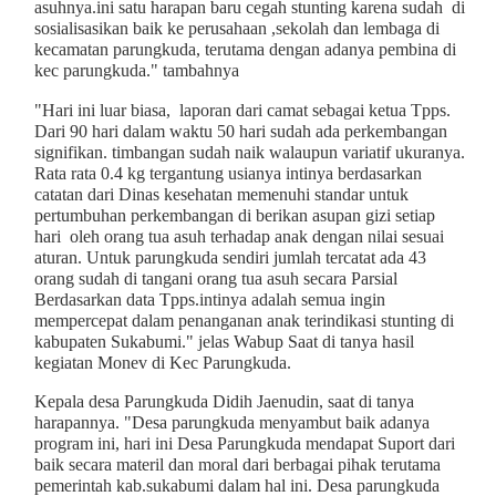
asuhnya.ini satu harapan baru cegah stunting karena sudah di
sosialisasikan baik ke perusahaan ,sekolah dan lembaga di
kecamatan parungkuda, terutama dengan adanya pembina di
kec parungkuda." tambahnya
"Hari ini luar biasa, laporan dari camat sebagai ketua Tpps.
Dari 90 hari dalam waktu 50 hari sudah ada perkembangan
signifikan. timbangan sudah naik walaupun variatif ukuranya.
Rata rata 0.4 kg tergantung usianya intinya berdasarkan
catatan dari Dinas kesehatan memenuhi standar untuk
pertumbuhan perkembangan di berikan asupan gizi setiap
hari oleh orang tua asuh terhadap anak dengan nilai sesuai
aturan. Untuk parungkuda sendiri jumlah tercatat ada 43
orang sudah di tangani orang tua asuh secara Parsial
Berdasarkan data Tpps.intinya adalah semua ingin
mempercepat dalam penanganan anak terindikasi stunting di
kabupaten Sukabumi." jelas Wabup Saat di tanya hasil
kegiatan Monev di Kec Parungkuda.
Kepala desa Parungkuda Didih Jaenudin, saat di tanya
harapannya. "Desa parungkuda menyambut baik adanya
program ini, hari ini Desa Parungkuda mendapat Suport dari
baik secara materil dan moral dari berbagai pihak terutama
pemerintah kab.sukabumi dalam hal ini. Desa parungkuda