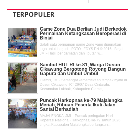
TERPOPULER
Game Zone Dua Berlian Judi Berkedok
Permainan Ketangkasan Beroperasi di
Binjai
Salah satu permainan game Zone yang digunakan
juga untuk berjudi | FOTO : EDYS PN © 2016 Binjai,
JMI - Hasil pengamatan dan liputan w...
Sambut HUT RI ke-81, Warga Dusun
Cikawung Bergotong Royong Bangun
Gapura dan Umbul-Umbul
Ciamis, JMI - Semangat kemerdekaan tampak nyata di
Dusun Cikawung, RT 26/07 Desa Cintaratu,
Kecamatan Lakbok, Kabupaten Ciamis, ...
Puncak Harkopnas ke-79 Majalengka
Meriah, Ribuan Peserta Ikuti Jalan
Santai Berhadiah
MAJALENGKA, JMI – Puncak peringatan Hari
Koperasi Nasional (Harkopnas) ke-79 Tahun 2026
tingkat Kabupaten Majalengka berlangsun...