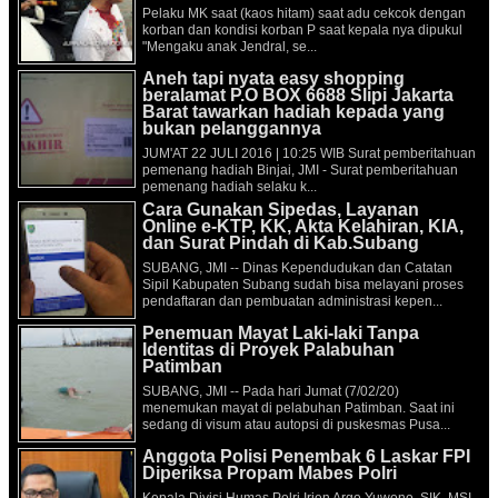
Pelaku MK saat (kaos hitam) saat adu cekcok dengan
korban dan kondisi korban P saat kepala nya dipukul
"Mengaku anak Jendral, se...
Aneh tapi nyata easy shopping
beralamat P.O BOX 6688 Slipi Jakarta
Barat tawarkan hadiah kepada yang
bukan pelanggannya
JUM'AT 22 JULI 2016 | 10:25 WIB Surat pemberitahuan
pemenang hadiah Binjai, JMI - Surat pemberitahuan
pemenang hadiah selaku k...
Cara Gunakan Sipedas, Layanan
Online e-KTP, KK, Akta Kelahiran, KIA,
dan Surat Pindah di Kab.Subang
SUBANG, JMI -- Dinas Kependudukan dan Catatan
Sipil Kabupaten Subang sudah bisa melayani proses
pendaftaran dan pembuatan administrasi kepen...
Penemuan Mayat Laki-laki Tanpa
Identitas di Proyek Palabuhan
Patimban
SUBANG, JMI -- Pada hari Jumat (7/02/20)
menemukan mayat di pelabuhan Patimban. Saat ini
sedang di visum atau autopsi di puskesmas Pusa...
Anggota Polisi Penembak 6 Laskar FPI
Diperiksa Propam Mabes Polri