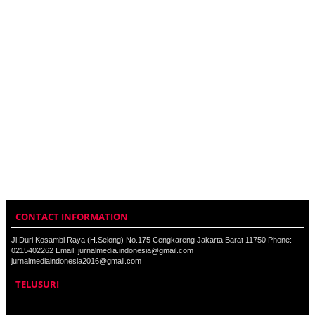
CONTACT INFORMATION
Jl.Duri Kosambi Raya (H.Selong) No.175 Cengkareng Jakarta Barat 11750 Phone:
0215402262 Email: jurnalmedia.indonesia@gmail.com
jurnalmediaindonesia2016@gmail.com
TELUSURI