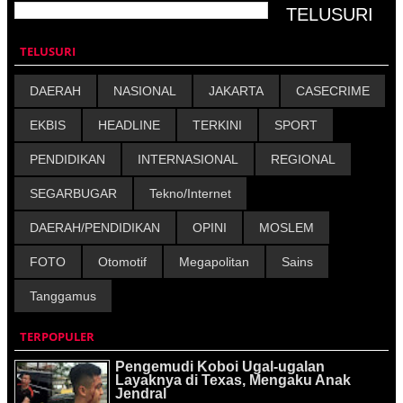
TELUSURI
DAERAH
NASIONAL
JAKARTA
CASECRIME
EKBIS
HEADLINE
TERKINI
SPORT
PENDIDIKAN
INTERNASIONAL
REGIONAL
SEGARBUGAR
Tekno/Internet
DAERAH/PENDIDIKAN
OPINI
MOSLEM
FOTO
Otomotif
Megapolitan
Sains
Tanggamus
TERPOPULER
Pengemudi Koboi Ugal-ugalan
Layaknya di Texas, Mengaku Anak
Jendral