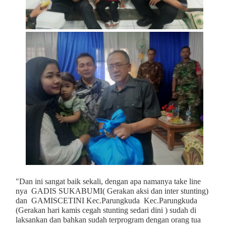
"Dan ini sangat baik sekali, dengan apa namanya take line
nya GADIS SUKABUMI( Gerakan aksi dan inter stunting)
dan GAMISCETINI Kec.Parungkuda Kec.Parungkuda
(Gerakan hari kamis cegah stunting sedari dini ) sudah di
laksankan dan bahkan sudah terprogram dengan orang tua