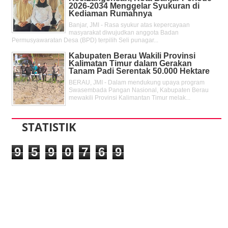
2026-2034 Menggelar Syukuran di
Kediaman Rumahnya
Banjar, JMI - Rasa syukur atas kepercayaan
masyarakat diwujudkan anggota Badan
Permusyawaratan Desa (BPD) terpilih Seli punagar...
Kabupaten Berau Wakili Provinsi
Kalimatan Timur dalam Gerakan
Tanam Padi Serentak 50.000 Hektare
BERAU, JMI - Dalam mendukung upaya program
Swasembada Pangan Nasional, Kabupaten Berau
mewakili Provinsi Kalimantan Timur melak...
STATISTIK
9
5
9
0
7
6
9