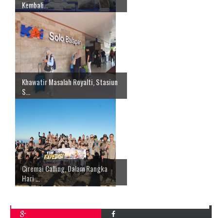
Kembali...
Khawatir Masalah Royalti, Stasiun
S...
Ciremai Calling, Dalam Rangka
Hari ...