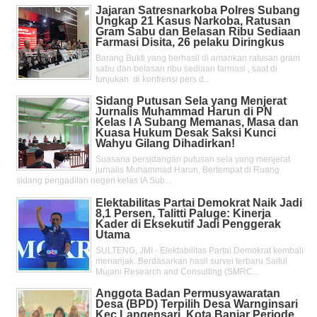
Jajaran Satresnarkoba Polres Subang
Ungkap 21 Kasus Narkoba, Ratusan
Gram Sabu dan Belasan Ribu Sediaan
Farmasi Disita, 26 pelaku Diringkus
Barang Bukti yang berhasil di amankan ratusan gram
sabu dan belasan ribu sediaan farmasi , saat di
tunjukan di konfrensi pers d...
Sidang Putusan Sela yang Menjerat
Jurnalis Muhammad Harun di PN
Kelas l A Subang Memanas, Masa dan
Kuasa Hukum Desak Saksi Kunci
Wahyu Gilang Dihadirkan!
Suasana persidangan putusan sela yang menjerat
jurnalis Muhammad Harun, Bertempat di Ruang
sidang pengadilan negeri kelas IA Sub...
Elektabilitas Partai Demokrat Naik Jadi
8,1 Persen, Talitti Paluge: Kinerja
Kader di Eksekutif Jadi Penggerak
Utama
SULTENG, JMI - Elektabilitas Partai Demokrat kembali
menanjak. Berdasarkan hasil survei terbaru Saiful
Mujani Research and Consulting (SMRC...
Anggota Badan Permusyawaratan
Desa (BPD) Terpilih Desa Warnginsari
Kec.Langensari, Kota Banjar Periode