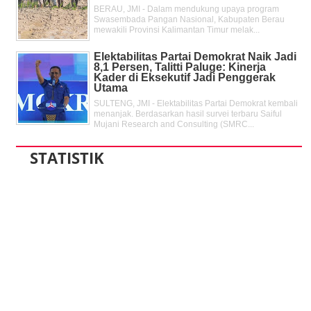
BERAU, JMI - Dalam mendukung upaya program
Swasembada Pangan Nasional, Kabupaten Berau
mewakili Provinsi Kalimantan Timur melak...
Elektabilitas Partai Demokrat Naik Jadi
8,1 Persen, Talitti Paluge: Kinerja
Kader di Eksekutif Jadi Penggerak
Utama
SULTENG, JMI - Elektabilitas Partai Demokrat kembali
menanjak. Berdasarkan hasil survei terbaru Saiful
Mujani Research and Consulting (SMRC...
STATISTIK