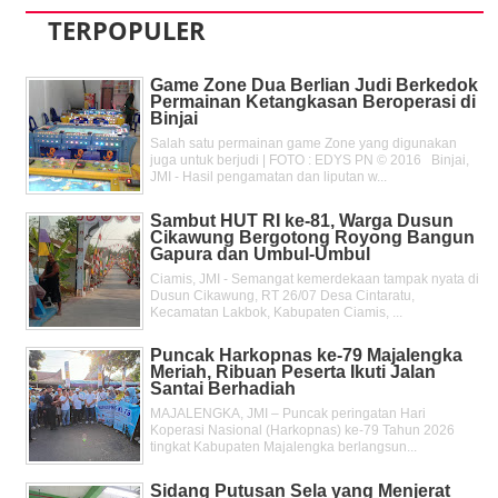
TERPOPULER
Game Zone Dua Berlian Judi Berkedok
Permainan Ketangkasan Beroperasi di
Binjai
Salah satu permainan game Zone yang digunakan
juga untuk berjudi | FOTO : EDYS PN © 2016 Binjai,
JMI - Hasil pengamatan dan liputan w...
Sambut HUT RI ke-81, Warga Dusun
Cikawung Bergotong Royong Bangun
Gapura dan Umbul-Umbul
Ciamis, JMI - Semangat kemerdekaan tampak nyata di
Dusun Cikawung, RT 26/07 Desa Cintaratu,
Kecamatan Lakbok, Kabupaten Ciamis, ...
Puncak Harkopnas ke-79 Majalengka
Meriah, Ribuan Peserta Ikuti Jalan
Santai Berhadiah
MAJALENGKA, JMI – Puncak peringatan Hari
Koperasi Nasional (Harkopnas) ke-79 Tahun 2026
tingkat Kabupaten Majalengka berlangsun...
Sidang Putusan Sela yang Menjerat