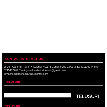
CONTACT INFORMATION
Jl.Duri Kosambi Raya (H.Selong) No.175 Cengkareng Jakarta Barat 11750 Phone:
0215402262 Email: jurnalmedia.indonesia@gmail.com
jurnalmediaindonesia2016@gmail.com
TELUSURI
TELUSURI