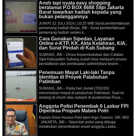
Aneh tapi nyata easy shopping
beralamat P.O BOX 6688 Slipi Jakarta
Barat tawarkan hadiah kepada yang
bukan pelanggannya
JUM'AT 22 JULI 2016 | 10:25 WIB Surat pemberitahuan
pemenang hadiah Binjai, JMI - Surat pemberitahuan
pemenang hadiah selaku k...
Cara Gunakan Sipedas, Layanan
Online e-KTP, KK, Akta Kelahiran, KIA,
dan Surat Pindah di Kab.Subang
SUBANG, JMI -- Dinas Kependudukan dan Catatan
Sipil Kabupaten Subang sudah bisa melayani proses
pendaftaran dan pembuatan administrasi kepen...
Penemuan Mayat Laki-laki Tanpa
Identitas di Proyek Palabuhan
Patimban
SUBANG, JMI -- Pada hari Jumat (7/02/20)
menemukan mayat di pelabuhan Patimban. Saat ini
sedang di visum atau autopsi di puskesmas Pusa...
Anggota Polisi Penembak 6 Laskar FPI
Diperiksa Propam Mabes Polri
Kepala Divisi Humas Polri Irjen Argo Yuwono. SIK. MSI
JAKARTA, JMI -- Sejumlah polisi yang diduga
melakukan penembakan enam anggota Laska...