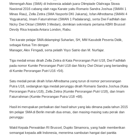
Menengah Atas (SMA) di Indonesia adalah juara Olimpiade Olahraga Siswa
Nasional 2016 cabang olah raga Karate yaitu Romario Sandra Joshua (SMAN 1
Minas Riau), Zella Zetira (SMA Yasporbi DKI Jakarta), Isfan Alfredtama (SMAN 4
Yogyakarta), Imam Faturrahman (SMAN 1 Padalarang), serta Dwi Fadhilah dan
Nicky Dwi Oktari (SMAN 3 Medan), demikian sekretaris pertama KBRI Brussel
Devdy Risa kepada Antara London, Rabu.
Tim karate pelajar SMA didampingi Suharlan, SH, MM Kasubdit Peserta Didik,
sebagai Ketua Tim dengan
Manager, Alex Firngadi, serta pelatih Yoyo Satrio dan M. Nurfajar.
Tiga medali emas diraih Zella Zetira di Kata Perorangan Putri U18, Dwi Fadhilah
pada nomor Kumite Perorangan Putri U18 dan Nicky Dwi Oktari yang bertanding
di Kumite Perorangan Putri U16 +54).
Satu medali perak diraih Isfan Alfredtama yang turun di nomor perseorangan
Putra U18, sedangkan tiga medali perunggu diraih Romario Sandra Joshua (Kata
Perorangan Putra U18), Zella Zetira (Kumite Perorangan Putri U18), dan Imam
Faturrahman (Kumite Perorangan Putra U18 +68).
Hasil ini merupakan perbaikan dari hasil tahun yang lalu dimana pada tahun 2015
tim pelajar SMA di Berlin meraih dua emas, dan masing-masing satu perak dan
perunggu
Wakil Kepala Perwakilan RI Brussel, Dupito Simamora, yang hadir memberikan
semangat kepada atlit Indonesia, menerima sambutan hangat dari panitia