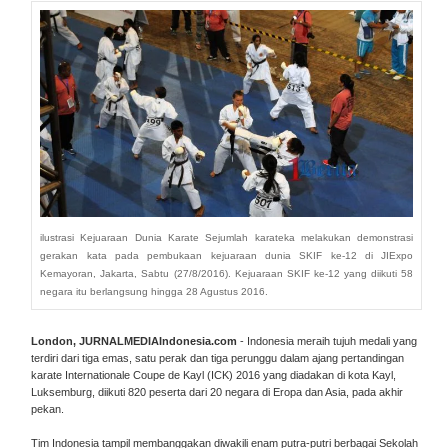
ilustrasi Kejuaraan Dunia Karate Sejumlah karateka melakukan demonstrasi
gerakan kata pada pembukaan kejuaraan dunia SKIF ke-12 di JIExpo
Kemayoran, Jakarta, Sabtu (27/8/2016). Kejuaraan SKIF ke-12 yang diikuti 58
negara itu berlangsung hingga 28 Agustus 2016.
London, JURNALMEDIAIndonesia.com
- Indonesia meraih tujuh medali yang
terdiri dari tiga emas, satu perak dan tiga perunggu dalam ajang pertandingan
karate Internationale Coupe de Kayl (ICK) 2016 yang diadakan di kota Kayl,
Luksemburg, diikuti 820 peserta dari 20 negara di Eropa dan Asia, pada akhir
pekan.
Tim Indonesia tampil membanggakan diwakili enam putra-putri berbagai Sekolah