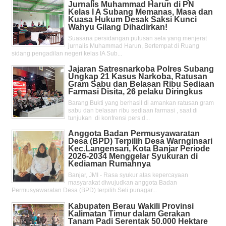
Jurnalis Muhammad Harun di PN
Kelas l A Subang Memanas, Masa dan
Kuasa Hukum Desak Saksi Kunci
Wahyu Gilang Dihadirkan!
Suasana persidangan putusan sela yang menjerat
jurnalis Muhammad Harun, Bertempat di Ruang
sidang pengadilan negeri kelas IA Sub...
Jajaran Satresnarkoba Polres Subang
Ungkap 21 Kasus Narkoba, Ratusan
Gram Sabu dan Belasan Ribu Sediaan
Farmasi Disita, 26 pelaku Diringkus
Barang Bukti yang berhasil di amankan ratusan gram
sabu dan belasan ribu sediaan farmasi , saat di
tunjukan di konfrensi pers d...
Anggota Badan Permusyawaratan
Desa (BPD) Terpilih Desa Warnginsari
Kec.Langensari, Kota Banjar Periode
2026-2034 Menggelar Syukuran di
Kediaman Rumahnya
Banjar, JMI - Rasa syukur atas kepercayaan
masyarakat diwujudkan anggota Badan
Permusyawaratan Desa (BPD) terpilih Seli punagar...
Kabupaten Berau Wakili Provinsi
Kalimatan Timur dalam Gerakan
Tanam Padi Serentak 50.000 Hektare