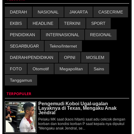
DAERAH
NASIONAL
JAKARTA
CASECRIME
EKBIS
HEADLINE
TERKINI
SPORT
PENDIDIKAN
INTERNASIONAL
REGIONAL
SEGARBUGAR
Tekno/Internet
DAERAH/PENDIDIKAN
OPINI
MOSLEM
FOTO
Otomotif
Megapolitan
Sains
Tanggamus
TERPOPULER
Pengemudi Koboi Ugal-ugalan
Layaknya di Texas, Mengaku Anak
Jendral
Pelaku MK saat (kaos hitam) saat adu cekcok dengan
korban dan kondisi korban P saat kepala nya dipukul
"Mengaku anak Jendral, se...