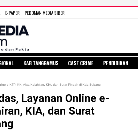
K
E-PAPER
PEDOMAN MEDIA SIBER
GIONAL
KAB TANGGAMUS
CASE CRIME
PENDIDIKAN
ine e-KTP, KK, Akta Kelahiran, KIA, dan Surat Pindah di Kab.Subang
as, Layanan Online e-
iran, KIA, dan Surat
ang