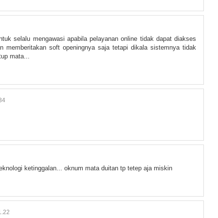
tuk selalu mengawasi apabila pelayanan online tidak dapat diakses
 memberitakan soft openingnya saja tetapi dikala sistemnya tidak
tup mata...
34
eknologi ketinggalan... oknum mata duitan tp tetep aja miskin
.22