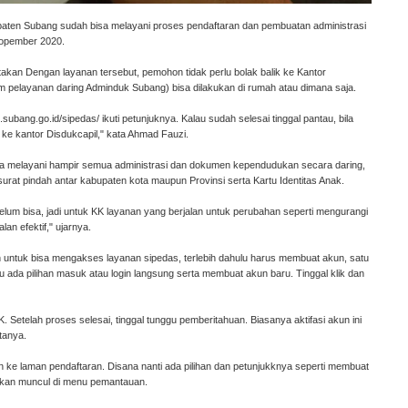
paten Subang sudah bisa melayani proses pendaftaran dan pembuatan administrasi
opember 2020.
kan Dengan layanan tersebut, pemohon tidak perlu bolak balik ke Kantor
 pelayanan daring Adminduk Subang) bisa dilakukan di rumah atau dimana saja.
il.subang.go.id/sipedas/ ikuti petunjuknya. Kalau sudah selesai tinggal pantau, bila
 ke kantor Disdukcapil," kata Ahmad Fauzi.
isa melayani hampir semua administrasi dan dokumen kependudukan secara daring,
surat pindah antar kabupaten kota maupun Provinsi serta Kartu Identitas Anak.
belum bisa, jadi untuk KK layanan yang berjalan untuk perubahan seperti mengurangi
an efektif," ujarnya.
 untuk bisa mengakses layanan sipedas, terlebih dahulu harus membuat akun, satu
 ada pilihan masuk atau login langsung serta membuat akun baru. Tinggal klik dan
. Setelah proses selesai, tinggal tunggu pemberitahuan. Biasanya aktifasi akun ini
atanya.
kan ke laman pendaftaran. Disana nanti ada pilihan dan petunjukknya seperti membuat
 akan muncul di menu pemantauan.