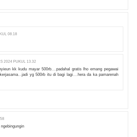
KUL 08.18
S 2024 PUKUL 13.32
nyieun kk kudu mayar 500rb....padahal gratis lho emang pegawai
erjasama...jadi yg 500rb itu di bagi lagi....hera da ka pamarenah
.58
h ngebingungin