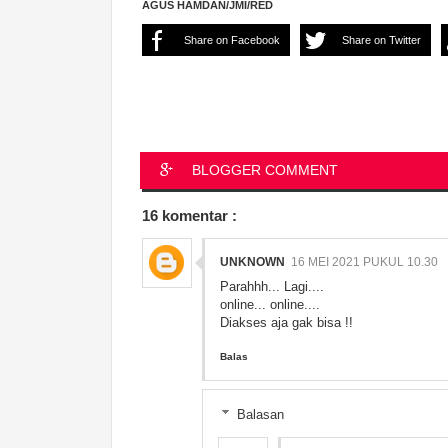
AGUS HAMDAN/JMI/RED
Share on Facebook
Share on Twitter
BLOGGER COMMENT
16 komentar :
UNKNOWN
16 MEI 2021 PUKUL 10.30
Parahhh... Lagi....
online... online....
Diakses aja gak bisa !!
Balas
Balasan