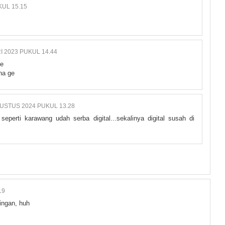
KUL 15.15
I 2023 PUKUL 14.44
ge
na ge
GUSTUS 2024 PUKUL 13.28
seperti karawang udah serba digital...sekalinya digital susah di
19
ingan, huh