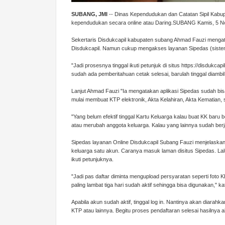
SUBANG, JMI
-- Dinas Kependudukan dan Catatan Sipil Kabu
kependudukan secara online atau Daring.SUBANG Kamis, 5 N
Sekertaris Disdukcapil kabupaten subang Ahmad Fauzi mengata
Disdukcapil. Namun cukup mengakses layanan Sipedas (sistem
"Jadi prosesnya tinggal ikuti petunjuk di situs https://disdukcap
sudah ada pemberitahuan cetak selesai, barulah tinggal diambil
Lanjut Ahmad Fauzi "Ia mengatakan aplikasi Sipedas sudah b
mulai membuat KTP elektronik, Akta Kelahiran, Akta Kematian, 
"Yang belum efektif tinggal Kartu Keluarga kalau buat KK baru 
atau merubah anggota keluarga. Kalau yang lainnya sudah berjal
Sipedas layanan Online Disdukcapil Subang Fauzi menjelaskan
keluarga satu akun. Caranya masuk laman disitus Sipedas. Lalu
ikuti petunjuknya.
"Jadi pas daftar diminta mengupload persyaratan seperti foto KK
paling lambat tiga hari sudah aktif sehingga bisa digunakan," k
Apabila akun sudah aktif, tinggal log in. Nantinya akan diarah
KTP atau lainnya. Begitu proses pendaftaran selesai hasilnya