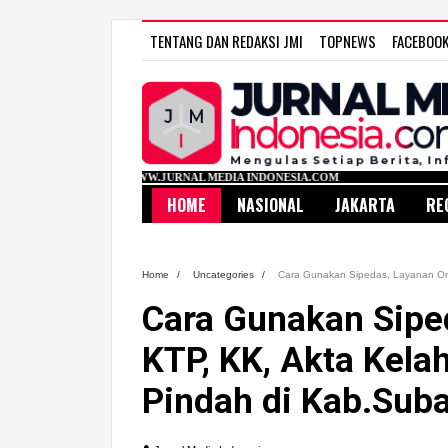
TENTANG DAN REDAKSI JMI
TOPNEWS
FACEBOO
WWW.JURNAL MEDIA INDONESIA.COM
HOME
NASIONAL
JAKARTA
RE
Home
/
Uncategories
/
Cara Gunakan Sipedas, Layanan Onl
Cara Gunakan Siped
KTP, KK, Akta Kelah
Pindah di Kab.Sub