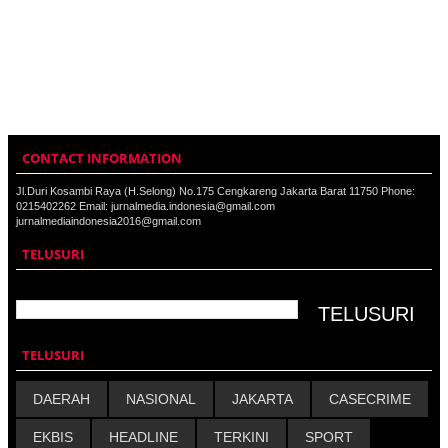
CONTACT INFORMATION
Jl.Duri Kosambi Raya (H.Selong) No.175 Cengkareng Jakarta Barat 11750 Phone:
0215402262 Email: jurnalmedia.indonesia@gmail.com
jurnalmediaindonesia2016@gmail.com
TELUSURI
TELUSURI
DAERAH
NASIONAL
JAKARTA
CASECRIME
EKBIS
HEADLINE
TERKINI
SPORT