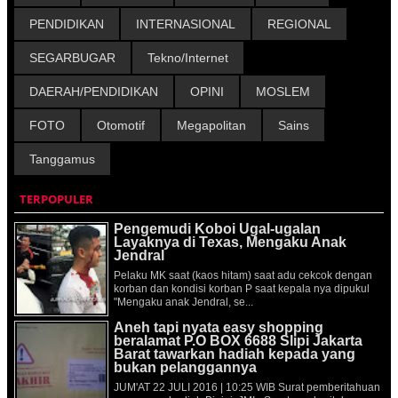
PENDIDIKAN
INTERNASIONAL
REGIONAL
SEGARBUGAR
Tekno/Internet
DAERAH/PENDIDIKAN
OPINI
MOSLEM
FOTO
Otomotif
Megapolitan
Sains
Tanggamus
TERPOPULER
Pengemudi Koboi Ugal-ugalan
Layaknya di Texas, Mengaku Anak
Jendral
Pelaku MK saat (kaos hitam) saat adu cekcok dengan
korban dan kondisi korban P saat kepala nya dipukul
"Mengaku anak Jendral, se...
Aneh tapi nyata easy shopping
beralamat P.O BOX 6688 Slipi Jakarta
Barat tawarkan hadiah kepada yang
bukan pelanggannya
JUM'AT 22 JULI 2016 | 10:25 WIB Surat pemberitahuan