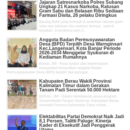
Jajaran Satresnarkoba Polres Subang
Ungkap 21 Kasus Narkoba, Ratusan
Gram Sabu dan Belasan Ribu Sediaan
Farmasi Disita, 26 pelaku Diringkus
Barang Bukti yang berhasil di amankan ratusan gram
sabu dan belasan ribu sediaan farmasi , saat di
tunjukan di konfrensi pers d...
Anggota Badan Permusyawaratan
Desa (BPD) Terpilih Desa Warnginsari
Kec.Langensari, Kota Banjar Periode
2026-2034 Menggelar Syukuran di
Kediaman Rumahnya
Banjar, JMI - Rasa syukur atas kepercayaan
masyarakat diwujudkan anggota Badan
Permusyawaratan Desa (BPD) terpilih Seli punagar...
Kabupaten Berau Wakili Provinsi
Kalimatan Timur dalam Gerakan
Tanam Padi Serentak 50.000 Hektare
BERAU, JMI - Dalam mendukung upaya program
Swasembada Pangan Nasional, Kabupaten Berau
mewakili Provinsi Kalimantan Timur melak...
Elektabilitas Partai Demokrat Naik Jadi
8,1 Persen, Talitti Paluge: Kinerja
Kader di Eksekutif Jadi Penggerak
Utama