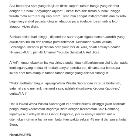
Ada beberapa spot yang disajikan disini, seperti taman bunga yang disebut
dengan "Puncak Khayangan Arjuna", Lokasi foto selfi diatas puncak, hingga
wisata mata air "Kedung Kaputren". Tentunya sangat instagramable dan eksotik
bagi masyarakat pecinta fotografi ataupun para Youtuber bisa hunting foto
ataupun video disini.
Bahkan setiap hari minggu, di pendopo sabrangan digelar senam aerobik yang
diikuti oleh ibu ibu dan remaja putri setempat. Keindahan Wana Wisata
Sabrangan, menarik perhatian para youtuber di Blora, salah satunya adalah
Nirwanto Al Arif, pemilik Channel Youtube Sahabat Al Arif Blora.
Al Arif mengungkapkan bahwa dirinya sudah dua kali berkunjung disini, dan pada
kunjungan yang kedua ini, sudah banyak perubahan, dimana ada beberapa
lokasi spot foto ataupun taman taman bunga yang selesai dibangun.
"Makin kelihatan bagus, apalagi Wana Wisata Sabrangan ini terus berbenah,
satu hal yang menarik menurut saya, adalah eksotisnya Kedung Kaputren,"
cerita Al Arif.
Untuk lokasi Wana Wisata Sabrangan ini sendiri terletak dipinggir jalan alternatif
penghubung kecamatan Bogorejo Blora dengan Kecamatan Sale Rembang,
tepatnya ikut wilayah desa Gandu Bogorejo, jadi aksesnya mudah untuk
ditemukan, dimana hanya membutuhkan waktu sekitar 45 menit dari pusat kota
Blora.
Heru/JMI/RED