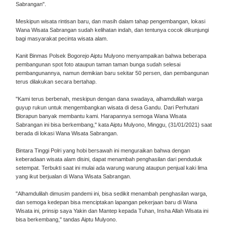
Sabrangan".
Meskipun wisata rintisan baru, dan masih dalam tahap pengembangan, lokasi
Wana Wisata Sabrangan sudah kelihatan indah, dan tentunya cocok dikunjungi
bagi masyarakat pecinta wisata alam.
Kanit Binmas Polsek Bogorejo Aiptu Mulyono menyampaikan bahwa beberapa
pembangunan spot foto ataupun taman taman bunga sudah selesai
pembangunannya, namun demikian baru sekitar 50 persen, dan pembangunan
terus dilakukan secara bertahap.
"Kami terus berbenah, meskipun dengan dana swadaya, alhamdulilah warga
guyup rukun untuk mengembangkan wisata di desa Gandu. Dari Perhutani
Blorapun banyak membantu kami. Harapannya semoga Wana Wisata
Sabrangan ini bisa berkembang," kata Aiptu Mulyono, Minggu, (31/01/2021) saat
berada di lokasi Wana Wisata Sabrangan.
Bintara Tinggi Polri yang hobi bersawah ini menguraikan bahwa dengan
keberadaan wisata alam disini, dapat menambah penghasilan dari penduduk
setempat. Terbukti saat ini mulai ada warung warung ataupun penjual kaki lima
yang ikut berjualan di Wana Wisata Sabrangan.
"Alhamdulilah dimusim pandemi ini, bisa sedikit menambah penghasilan warga,
dan semoga kedepan bisa menciptakan lapangan pekerjaan baru di Wana
Wisata ini, prinsip saya Yakin dan Mantep kepada Tuhan, Insha Allah Wisata ini
bisa berkembang," tandas Aiptu Mulyono.