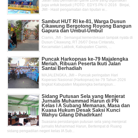
Salah satu permainan game Zone yang digunakan
juga untuk berjudi | FOTO : EDYS PN © 2016 Binjai,
JMI - Hasil pengamatan dan liputan w...
Sambut HUT RI ke-81, Warga Dusun
Cikawung Bergotong Royong Bangun
Gapura dan Umbul-Umbul
Ciamis, JMI - Semangat kemerdekaan tampak nyata di
Dusun Cikawung, RT 26/07 Desa Cintaratu,
Kecamatan Lakbok, Kabupaten Ciamis, ...
Puncak Harkopnas ke-79 Majalengka
Meriah, Ribuan Peserta Ikuti Jalan
Santai Berhadiah
MAJALENGKA, JMI – Puncak peringatan Hari
Koperasi Nasional (Harkopnas) ke-79 Tahun 2026
tingkat Kabupaten Majalengka berlangsun...
Sidang Putusan Sela yang Menjerat
Jurnalis Muhammad Harun di PN
Kelas l A Subang Memanas, Masa dan
Kuasa Hukum Desak Saksi Kunci
Wahyu Gilang Dihadirkan!
Suasana persidangan putusan sela yang menjerat
jurnalis Muhammad Harun, Bertempat di Ruang
sidang pengadilan negeri kelas IA Sub...