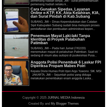
pemenang hadiah Binjai, JMI - Surat pemberitahuan
pemenang hadiah selaku k...
Cara Gunakan Sipedas, Layanan
Online e-KTP, KK, Akta Kelahiran, KIA,
dan Surat Pindah di Kab.Subang
SUBANG, JMI -- Dinas Kependudukan dan Catatan
Sipil Kabupaten Subang sudah bisa melayani proses
pendaftaran dan pembuatan administrasi kepen...
Penemuan Mayat Laki-laki Tanpa
Identitas di Proyek Palabuhan
Patimban
SUBANG, JMI -- Pada hari Jumat (7/02/20)
menemukan mayat di pelabuhan Patimban. Saat ini
sedang di visum atau autopsi di puskesmas Pusa...
Anggota Polisi Penembak 6 Laskar FPI
Diperiksa Propam Mabes Polri
Kepala Divisi Humas Polri Irjen Argo Yuwono. SIK. MSI
JAKARTA, JMI -- Sejumlah polisi yang diduga
melakukan penembakan enam anggota Laska...
Copyright © 2025
JURNAL MEDIA Indonesia
Created By
and
My Blogger Themes