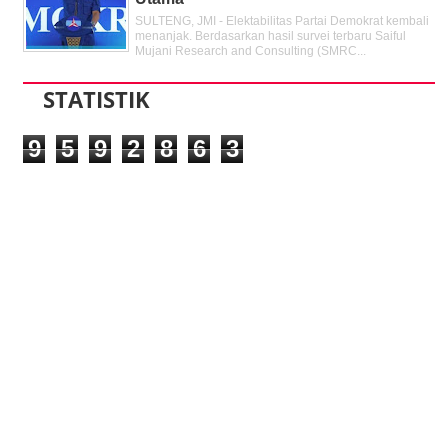
SULTENG, JMI - Elektabilitas Partai Demokrat kembali
menanjak. Berdasarkan hasil survei terbaru Saiful
Mujani Research and Consulting (SMRC...
STATISTIK
9
5
9
2
8
6
3