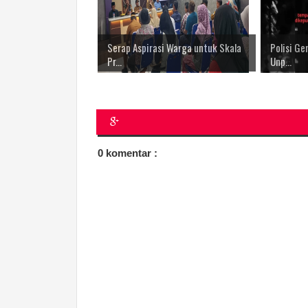
Serap Aspirasi Warga untuk Skala
Polisi G
Pr...
Unp...
0 komentar :