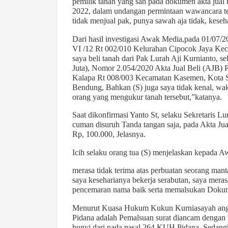
pemilik tanah yang sah pada dokumen akta jual 
2022, dalam undangan permintaan wawancara te
tidak menjual pak, punya sawah aja tidak, keseh
Dari hasil investigasi Awak Media,pada 01/07/20
VI /12 Rt 002/010 Kelurahan Cipocok Jaya Ke
saya beli tanah dari Pak Lurah Aji Kurnianto, 
Juta), Nomor 2.054/2020 Akta Jual Beli (AJB)
Kalapa Rt 008/003 Kecamatan Kasemen, Kota S
Bendung, Bahkan (S) juga saya tidak kenal, wakt
orang yang mengukur tanah tersebut,”katanya.
Saat dikonfirmasi Yanto St, selaku Sekretaris L
cuman disuruh Tanda tangan saja, pada Akta Jual
Rp, 100.000, Jelasnya.
Icih selaku orang tua (S) menjelaskan kepada A
merasa tidak terima atas perbuatan seorang ma
saya keseharianya bekerja serabutan, saya meras
pencemaran nama baik serta memalsukan Dokume
Menurut Kuasa Hukum Kukun Kurniasayah angk
Pidana adalah Pemalsuan surat diancam dengan p
bunyi dari pada pasal 264 KUH Pidana. Sedangk