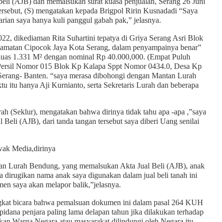
beli (AJB) dan memalsukan surat kuasa penjualan, Serang 26 Juni
rsebut, (S) mengatakan kepada Brigpol Ririn Kusnadadi “Saya
arian saya hanya kuli panggul gabah pak,” jelasnya.
22, dikediaman Rita Suhartini tepatya di Griya Serang Asri Blok
camatan Cipocok Jaya Kota Serang, dalam penyampainya benar”
seluas 1.331 M² dengan nominal Rp 40.000,000. (Empat Puluh
 Persil Nomor 015 Blok Kp Kalapa Sppt Nomor 0434.0, Desa Kp
erang- Banten. “saya merasa dibohongi dengan Mantan Lurah
u itu hanya Aji Kurnianto, serta Sekretaris Lurah dan beberapa
urah (Seklur), mengatakan bahwa dirinya tidak tahu apa -apa ,”saya
 Beli (AJB), dari tanda tangan tersebut saya diberi Uang senilai
wak Media,dirinya
ntan Lurah Bendung, yang memalsukan Akta Jual Beli (AJB), anak
a dirugikan nama anak saya digunakan dalam jual beli tanah ini
n saya akan melapor balik,”jelasnya.
at bicara bahwa pemalsuan dokumen ini dalam pasal 264 KUH
idana penjara paling lama delapan tahun jika dilakukan terhadap
an Warga Negara atau masyarakat dilindungi oleh Negara itu