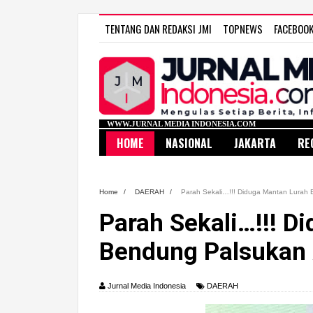
TENTANG DAN REDAKSI JMI
TOPNEWS
FACEBOO
WWW.JURNAL MEDIA INDONESIA.COM
HOME
NASIONAL
JAKARTA
RE
Home
/
DAERAH
/
Parah Sekali…!!! Diduga Mantan Lurah B
Parah Sekali…!!! D
Bendung Palsukan A
Jurnal Media Indonesia
DAERAH