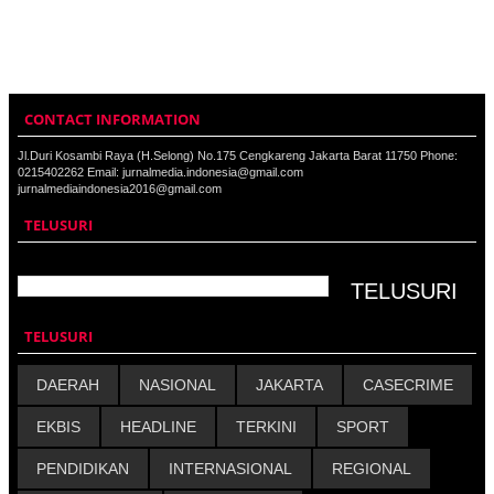
CONTACT INFORMATION
Jl.Duri Kosambi Raya (H.Selong) No.175 Cengkareng Jakarta Barat 11750 Phone:
0215402262 Email: jurnalmedia.indonesia@gmail.com
jurnalmediaindonesia2016@gmail.com
TELUSURI
TELUSURI
DAERAH
NASIONAL
JAKARTA
CASECRIME
EKBIS
HEADLINE
TERKINI
SPORT
PENDIDIKAN
INTERNASIONAL
REGIONAL