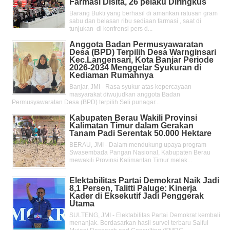
Farmasi Disita, 26 pelaku Diringkus
Barang Bukti yang berhasil di amankan ratusan gram
sabu dan belasan ribu sediaan farmasi , saat di
tunjukan di konfrensi pers d...
Anggota Badan Permusyawaratan
Desa (BPD) Terpilih Desa Warnginsari
Kec.Langensari, Kota Banjar Periode
2026-2034 Menggelar Syukuran di
Kediaman Rumahnya
Banjar, JMI - Rasa syukur atas kepercayaan
masyarakat diwujudkan anggota Badan
Permusyawaratan Desa (BPD) terpilih Seli punagar...
Kabupaten Berau Wakili Provinsi
Kalimatan Timur dalam Gerakan
Tanam Padi Serentak 50.000 Hektare
BERAU, JMI - Dalam mendukung upaya program
Swasembada Pangan Nasional, Kabupaten Berau
mewakili Provinsi Kalimantan Timur melak...
Elektabilitas Partai Demokrat Naik Jadi
8,1 Persen, Talitti Paluge: Kinerja
Kader di Eksekutif Jadi Penggerak
Utama
SULTENG, JMI - Elektabilitas Partai Demokrat kembali
menanjak. Berdasarkan hasil survei terbaru Saiful