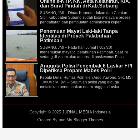
Online e-KTP, KK, Akta Kelahiran, KIA,
dan Surat Pindah di Kab.Subang
SUBANG, JMI -- Dinas Kependudukan dan Catatan
Sipil Kabupaten Subang sudah bisa melayani proses
pendaftaran dan pembuatan administrasi kepen...
Penemuan Mayat Laki-laki Tanpa
Identitas di Proyek Palabuhan
Patimban
SUBANG, JMI -- Pada hari Jumat (7/02/20)
menemukan mayat di pelabuhan Patimban. Saat ini
sedang di visum atau autopsi di puskesmas Pusa...
Anggota Polisi Penembak 6 Laskar FPI
Diperiksa Propam Mabes Polri
Kepala Divisi Humas Polri Irjen Argo Yuwono. SIK. MSI
JAKARTA, JMI -- Sejumlah polisi yang diduga
melakukan penembakan enam anggota Laska...
Copyright © 2025
JURNAL MEDIA Indonesia
Created By
and
My Blogger Themes