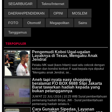
SEGARBUGAR
Tekno/Internet
DAERAH/PENDIDIKAN
OPINI
MOSLEM
FOTO
Otomotif
Megapolitan
Sains
Tanggamus
TERPOPULER
Pengemudi Koboi Ugal-ugalan
Layaknya di Texas, Mengaku Anak
Jendral
Pelaku MK saat (kaos hitam) saat adu cekcok dengan
korban dan kondisi korban P saat kepala nya dipukul
"Mengaku anak Jendral, se...
Aneh tapi nyata easy shopping
beralamat P.O BOX 6688 Slipi Jakarta
Barat tawarkan hadiah kepada yang
bukan pelanggannya
JUM'AT 22 JULI 2016 | 10:25 WIB Surat pemberitahuan
pemenang hadiah Binjai, JMI - Surat pemberitahuan
pemenang hadiah selaku k...
Cara Gunakan Sipedas, Layanan