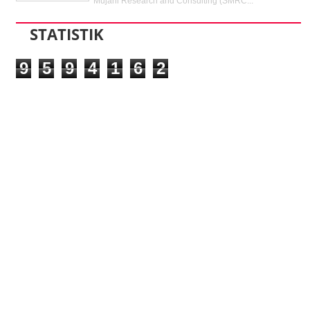
Mujani Research and Consulting (SMRC...
STATISTIK
9
5
9
4
1
6
2