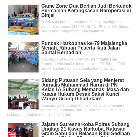
Game Zone Dua Berlian Judi Berkedok
Permainan Ketangkasan Beroperasi di
Binjai
Salah satu permainan game Zone yang digunakan
juga untuk berjudi | FOTO : EDYS PN © 2016 Binjai,
JMI - Hasil pengamatan dan liputan w...
Puncak Harkopnas ke-79 Majalengka
Meriah, Ribuan Peserta Ikuti Jalan
Santai Berhadiah
MAJALENGKA, JMI – Puncak peringatan Hari
Koperasi Nasional (Harkopnas) ke-79 Tahun 2026
tingkat Kabupaten Majalengka berlangsun...
Sidang Putusan Sela yang Menjerat
Jurnalis Muhammad Harun di PN
Kelas l A Subang Memanas, Masa dan
Kuasa Hukum Desak Saksi Kunci
Wahyu Gilang Dihadirkan!
Suasana persidangan putusan sela yang menjerat
jurnalis Muhammad Harun, Bertempat di Ruang
sidang pengadilan negeri kelas IA Sub...
Jajaran Satresnarkoba Polres Subang
Ungkap 21 Kasus Narkoba, Ratusan
Gram Sabu dan Belasan Ribu Sediaan