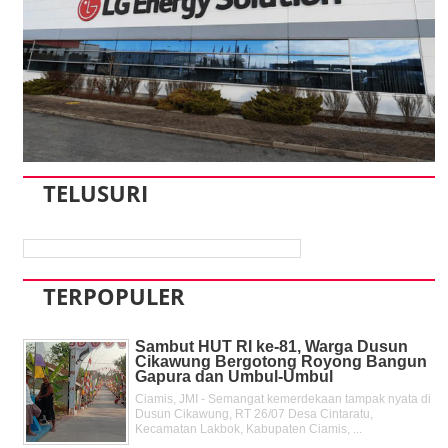
TELUSURI
TERPOPULER
Sambut HUT RI ke-81, Warga Dusun
Cikawung Bergotong Royong Bangun
Gapura dan Umbul-Umbul
Ciamis, JMI - Semangat kemerdekaan tampak nyata di
Dusun Cikawung, RT 26/07 Desa Cintaratu,
Kecamatan Lakbok, Kabupaten Ciamis, ...