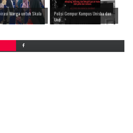
irasi Warga untuk Skala
Polisi Gempur Kampus Unisba dan
Unp...