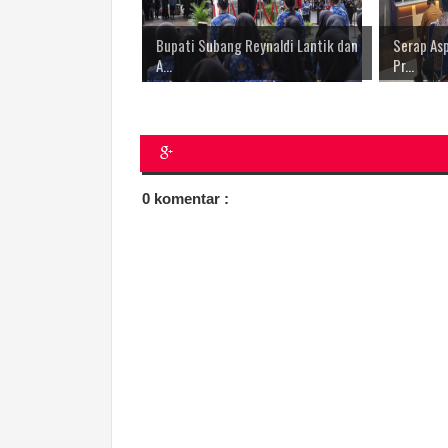
Bupati Subang Reynaldi Lantik dan
Serap Asp
A...
Pr...
0 komentar :