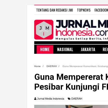
TENTANG DAN REDAKSI JMI
TOPNEWS
FACEBOO
HOME
NASIONAL
JAKARTA
RE
Home
/
DAERAH
/
Guna Mempererat Komunikasi, Kesbangpo
Guna Mempererat 
Pesibar Kunjungi F
Jurnal Media Indonesia
DAERAH