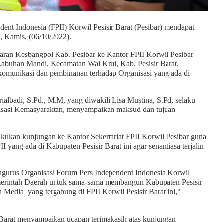
dent Indonesia (FPII) Korwil Pesisir Barat (Pesibar) mendapat
, Kamis, (06/10/2022).
jaran Kesbangpol Kab. Pesibar ke Kantor FPII Korwil Pesibar
 Labuhan Mandi, Kecamatan Wai Krui, Kab. Pesisir Barat,
komunikasi dan pembinanan terhadap Organisasi yang ada di
ialbadi, S.Pd., M.M, yang diwakili Lisa Mustina, S.Pd, selaku
isasi Kemasyaraktan, menyampaikan maksud dan tujuan
kukan kunjungan ke Kantor Sekertariat FPII Korwil Pesibar guna
 yang ada di Kabupaten Pesisir Barat ini agar senantiasa terjalin
ngurus Organisasi Forum Pers Independent Indonesia Korwil
emerintah Daerah untuk sama-sama membangun Kabupaten Pesisir
h Media yang tergabung di FPII Korwil Pesisir Barat ini,"
 Barat menyampaikan ucapan terimakasih atas kunjungan