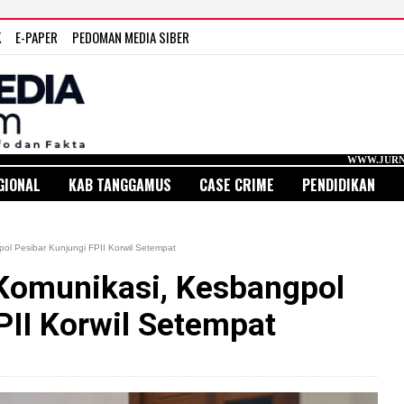
K
E-PAPER
PEDOMAN MEDIA SIBER
WWW.JURNAL MEDIA INDONE
GIONAL
KAB TANGGAMUS
CASE CRIME
PENDIDIKAN
l Pesibar Kunjungi FPII Korwil Setempat
Komunikasi, Kesbangpol
PII Korwil Setempat