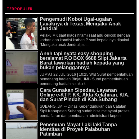
TERPOPULER
Pengemudi Koboi Ugal-ugalan
Layaknya di Texas, Mengaku Anak
Jendral
Pelaku MK saat (kaos hitam) saat adu cekcok dengan
korban dan kondisi korban P saat kepala nya dipukul
"Mengaku anak Jendral, se...
Aneh tapi nyata easy shopping
beralamat P.O BOX 6688 Slipi Jakarta
Barat tawarkan hadiah kepada yang
bukan pelanggannya
JUM'AT 22 JULI 2016 | 10:25 WIB Surat pemberitahuan
pemenang hadiah Binjai, JMI - Surat pemberitahuan
pemenang hadiah selaku k...
Cara Gunakan Sipedas, Layanan
Online e-KTP, KK, Akta Kelahiran, KIA,
dan Surat Pindah di Kab.Subang
SUBANG, JMI -- Dinas Kependudukan dan Catatan
Sipil Kabupaten Subang sudah bisa melayani proses
pendaftaran dan pembuatan administrasi kepen...
Penemuan Mayat Laki-laki Tanpa
Identitas di Proyek Palabuhan
Patimban