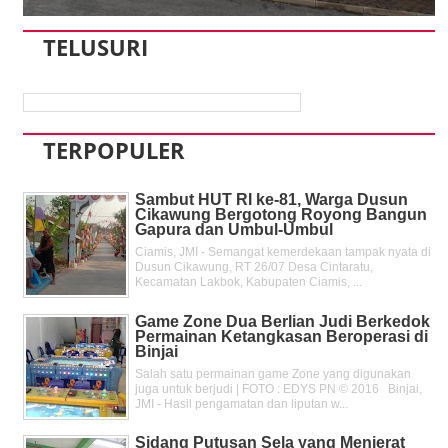
TELUSURI
TERPOPULER
Sambut HUT RI ke-81, Warga Dusun
Cikawung Bergotong Royong Bangun
Gapura dan Umbul-Umbul
Ciamis, JMI - Semangat kemerdekaan tampak nyata di
Dusun Cikawung, RT 26/07 Desa Cintaratu,
Kecamatan Lakbok, Kabupaten Ciamis, ...
Game Zone Dua Berlian Judi Berkedok
Permainan Ketangkasan Beroperasi di
Binjai
Salah satu permainan game Zone yang digunakan
juga untuk berjudi | FOTO : EDYS PN © 2016 Binjai,
JMI - Hasil pengamatan dan liputan w...
Sidang Putusan Sela yang Menjerat