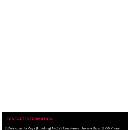
CONTACT INFORMATION
Jl.Duri Kosambi Raya (H.Selong) No.175 Cengkareng Jakarta Barat 11750 Phone: