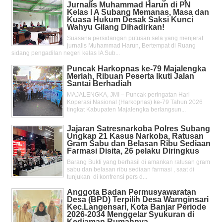
Jurnalis Muhammad Harun di PN
Kelas l A Subang Memanas, Masa dan
Kuasa Hukum Desak Saksi Kunci
Wahyu Gilang Dihadirkan!
Suasana persidangan putusan sela yang menjerat
jurnalis Muhammad Harun, Bertempat di Ruang
sidang pengadilan negeri kelas IA Sub...
Puncak Harkopnas ke-79 Majalengka
Meriah, Ribuan Peserta Ikuti Jalan
Santai Berhadiah
MAJALENGKA, JMI – Puncak peringatan Hari
Koperasi Nasional (Harkopnas) ke-79 Tahun 2026
tingkat Kabupaten Majalengka berlangsun...
Jajaran Satresnarkoba Polres Subang
Ungkap 21 Kasus Narkoba, Ratusan
Gram Sabu dan Belasan Ribu Sediaan
Farmasi Disita, 26 pelaku Diringkus
Barang Bukti yang berhasil di amankan ratusan gram
sabu dan belasan ribu sediaan farmasi , saat di
tunjukan di konfrensi pers d...
Anggota Badan Permusyawaratan
Desa (BPD) Terpilih Desa Warnginsari
Kec.Langensari, Kota Banjar Periode
2026-2034 Menggelar Syukuran di
Kediaman Rumahnya