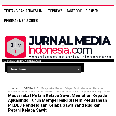
TENTANG DAN REDAKSI JMI
TOPNEWS
FACEBOOK
E-PAPER
PEDOMAN MEDIA SIBER
A.COM
Home
/
DAERAH
/
Masyarakat Petani Kelapa Sawit Memohon Kepada
Apkasindo Turun Memperbaiki Sistem Perusahaan PT.DLJ Pengelolaan Kelapa Sawit
Masyarakat Petani Kelapa Sawit Memohon Kepada
Yang Rugikan Petani Kelapa Sawit
Apkasindo Turun Memperbaiki Sistem Perusahaan
PT.DLJ Pengelolaan Kelapa Sawit Yang Rugikan
Petani Kelapa Sawit