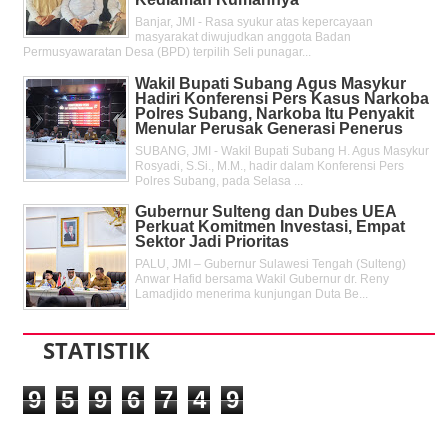
Banjar, JMI - Rasa syukur atas kepercayaan
masyarakat diwujudkan anggota Badan
Permusyawaratan Desa (BPD) terpilih Seli punagar...
Wakil Bupati Subang Agus Masykur
Hadiri Konferensi Pers Kasus Narkoba
Polres Subang, Narkoba Itu Penyakit
Menular Perusak Generasi Penerus
SUBANG, JMI - Wakil Bupati Subang H. Agus Masykur
Rosyadi, S.Si., M.M., hadir dalam Konferensi Pers
Polres Subang, pada Selasa ...
Gubernur Sulteng dan Dubes UEA
Perkuat Komitmen Investasi, Empat
Sektor Jadi Prioritas
PALU, JMI – Gubernur Sulawesi Tengah (Sulteng)
Anwar Hafid bersama Wakil Gubernur dr. Reny
Lamadjido menerima kunjungan Duta Be...
STATISTIK
9
5
9
6
7
4
9