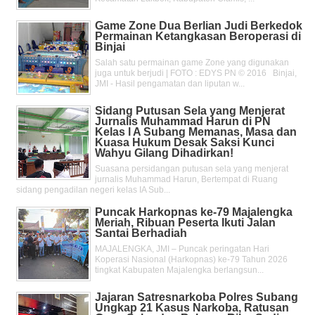
Game Zone Dua Berlian Judi Berkedok
Permainan Ketangkasan Beroperasi di
Binjai
Salah satu permainan game Zone yang digunakan
juga untuk berjudi | FOTO : EDYS PN © 2016 Binjai,
JMI - Hasil pengamatan dan liputan w...
Sidang Putusan Sela yang Menjerat
Jurnalis Muhammad Harun di PN
Kelas l A Subang Memanas, Masa dan
Kuasa Hukum Desak Saksi Kunci
Wahyu Gilang Dihadirkan!
Suasana persidangan putusan sela yang menjerat
jurnalis Muhammad Harun, Bertempat di Ruang
sidang pengadilan negeri kelas IA Sub...
Puncak Harkopnas ke-79 Majalengka
Meriah, Ribuan Peserta Ikuti Jalan
Santai Berhadiah
MAJALENGKA, JMI – Puncak peringatan Hari
Koperasi Nasional (Harkopnas) ke-79 Tahun 2026
tingkat Kabupaten Majalengka berlangsun...
Jajaran Satresnarkoba Polres Subang
Ungkap 21 Kasus Narkoba, Ratusan