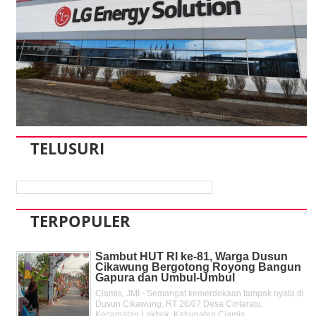
TELUSURI
TERPOPULER
Sambut HUT RI ke-81, Warga Dusun
Cikawung Bergotong Royong Bangun
Gapura dan Umbul-Umbul
Ciamis, JMI - Semangat kemerdekaan tampak nyata di
Dusun Cikawung, RT 26/07 Desa Cintaratu,
Kecamatan Lakbok, Kabupaten Ciamis, ...