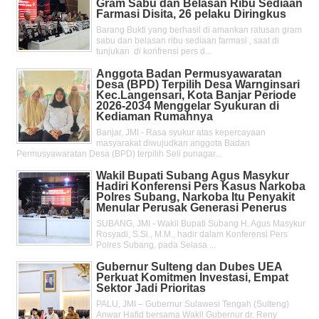
Gram Sabu dan Belasan Ribu Sediaan
Farmasi Disita, 26 pelaku Diringkus
Barang Bukti yang berhasil di amankan ratusan gram
sabu dan belasan ribu sediaan farmasi , saat di
tunjukan di konfrensi pers d...
Anggota Badan Permusyawaratan
Desa (BPD) Terpilih Desa Warnginsari
Kec.Langensari, Kota Banjar Periode
2026-2034 Menggelar Syukuran di
Kediaman Rumahnya
Banjar, JMI - Rasa syukur atas kepercayaan
masyarakat diwujudkan anggota Badan
Permusyawaratan Desa (BPD) terpilih Seli punagar...
Wakil Bupati Subang Agus Masykur
Hadiri Konferensi Pers Kasus Narkoba
Polres Subang, Narkoba Itu Penyakit
Menular Perusak Generasi Penerus
SUBANG, JMI - Wakil Bupati Subang H. Agus Masykur
Rosyadi, S.Si., M.M., hadir dalam Konferensi Pers
Polres Subang, pada Selasa ...
Gubernur Sulteng dan Dubes UEA
Perkuat Komitmen Investasi, Empat
Sektor Jadi Prioritas
PALU, JMI – Gubernur Sulawesi Tengah (Sulteng)
Anwar Hafid bersama Wakil Gubernur dr. Reny