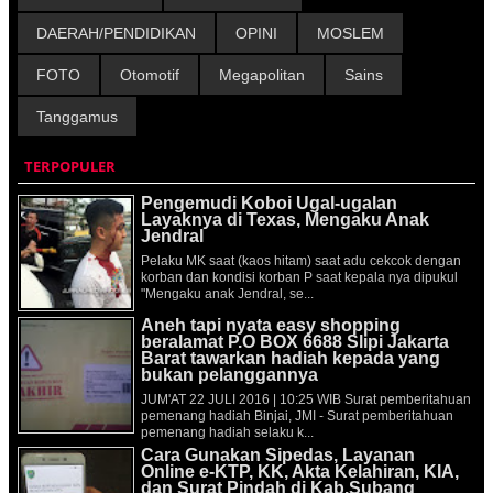
DAERAH/PENDIDIKAN
OPINI
MOSLEM
FOTO
Otomotif
Megapolitan
Sains
Tanggamus
TERPOPULER
Pengemudi Koboi Ugal-ugalan
Layaknya di Texas, Mengaku Anak
Jendral
Pelaku MK saat (kaos hitam) saat adu cekcok dengan
korban dan kondisi korban P saat kepala nya dipukul
"Mengaku anak Jendral, se...
Aneh tapi nyata easy shopping
beralamat P.O BOX 6688 Slipi Jakarta
Barat tawarkan hadiah kepada yang
bukan pelanggannya
JUM'AT 22 JULI 2016 | 10:25 WIB Surat pemberitahuan
pemenang hadiah Binjai, JMI - Surat pemberitahuan
pemenang hadiah selaku k...
Cara Gunakan Sipedas, Layanan
Online e-KTP, KK, Akta Kelahiran, KIA,
dan Surat Pindah di Kab.Subang