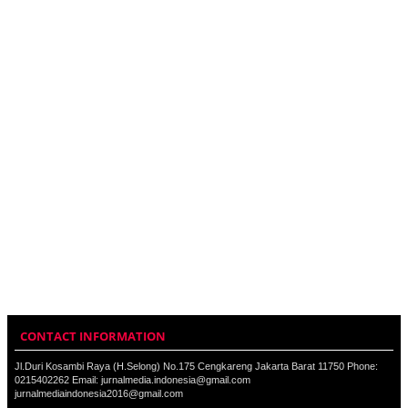
CONTACT INFORMATION
Jl.Duri Kosambi Raya (H.Selong) No.175 Cengkareng Jakarta Barat 11750 Phone:
0215402262 Email: jurnalmedia.indonesia@gmail.com
jurnalmediaindonesia2016@gmail.com