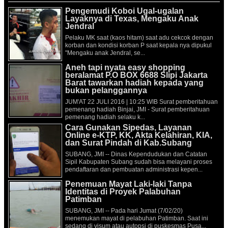
Pengemudi Koboi Ugal-ugalan
Layaknya di Texas, Mengaku Anak
Jendral
Pelaku MK saat (kaos hitam) saat adu cekcok dengan
korban dan kondisi korban P saat kepala nya dipukul
"Mengaku anak Jendral, se...
Aneh tapi nyata easy shopping
beralamat P.O BOX 6688 Slipi Jakarta
Barat tawarkan hadiah kepada yang
bukan pelanggannya
JUM'AT 22 JULI 2016 | 10:25 WIB Surat pemberitahuan
pemenang hadiah Binjai, JMI - Surat pemberitahuan
pemenang hadiah selaku k...
Cara Gunakan Sipedas, Layanan
Online e-KTP, KK, Akta Kelahiran, KIA,
dan Surat Pindah di Kab.Subang
SUBANG, JMI -- Dinas Kependudukan dan Catatan
Sipil Kabupaten Subang sudah bisa melayani proses
pendaftaran dan pembuatan administrasi kepen...
Penemuan Mayat Laki-laki Tanpa
Identitas di Proyek Palabuhan
Patimban
SUBANG, JMI -- Pada hari Jumat (7/02/20)
menemukan mayat di pelabuhan Patimban. Saat ini
sedang di visum atau autopsi di puskesmas Pusa...