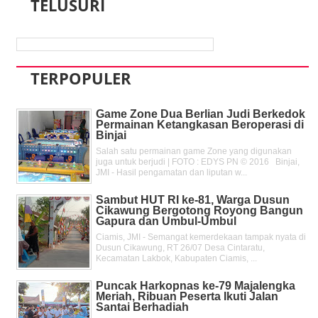
TELUSURI
TERPOPULER
Game Zone Dua Berlian Judi Berkedok
Permainan Ketangkasan Beroperasi di
Binjai
Salah satu permainan game Zone yang digunakan
juga untuk berjudi | FOTO : EDYS PN © 2016 Binjai,
JMI - Hasil pengamatan dan liputan w...
Sambut HUT RI ke-81, Warga Dusun
Cikawung Bergotong Royong Bangun
Gapura dan Umbul-Umbul
Ciamis, JMI - Semangat kemerdekaan tampak nyata di
Dusun Cikawung, RT 26/07 Desa Cintaratu,
Kecamatan Lakbok, Kabupaten Ciamis, ...
Puncak Harkopnas ke-79 Majalengka
Meriah, Ribuan Peserta Ikuti Jalan
Santai Berhadiah