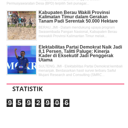
Permusyawaratan Desa (BPD) terpilih Seli punagar...
Kabupaten Berau Wakili Provinsi
Kalimatan Timur dalam Gerakan
Tanam Padi Serentak 50.000 Hektare
BERAU, JMI - Dalam mendukung upaya program
Swasembada Pangan Nasional, Kabupaten Berau
mewakili Provinsi Kalimantan Timur melak...
Elektabilitas Partai Demokrat Naik Jadi
8,1 Persen, Talitti Paluge: Kinerja
Kader di Eksekutif Jadi Penggerak
Utama
SULTENG, JMI - Elektabilitas Partai Demokrat kembali
menanjak. Berdasarkan hasil survei terbaru Saiful
Mujani Research and Consulting (SMRC...
STATISTIK
9
5
9
2
9
0
6