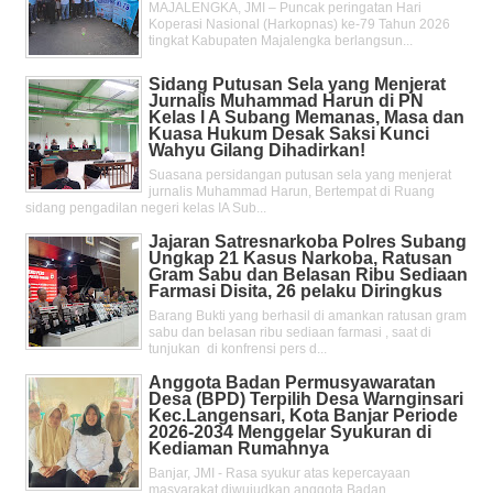
MAJALENGKA, JMI – Puncak peringatan Hari
Koperasi Nasional (Harkopnas) ke-79 Tahun 2026
tingkat Kabupaten Majalengka berlangsun...
Sidang Putusan Sela yang Menjerat
Jurnalis Muhammad Harun di PN
Kelas l A Subang Memanas, Masa dan
Kuasa Hukum Desak Saksi Kunci
Wahyu Gilang Dihadirkan!
Suasana persidangan putusan sela yang menjerat
jurnalis Muhammad Harun, Bertempat di Ruang
sidang pengadilan negeri kelas IA Sub...
Jajaran Satresnarkoba Polres Subang
Ungkap 21 Kasus Narkoba, Ratusan
Gram Sabu dan Belasan Ribu Sediaan
Farmasi Disita, 26 pelaku Diringkus
Barang Bukti yang berhasil di amankan ratusan gram
sabu dan belasan ribu sediaan farmasi , saat di
tunjukan di konfrensi pers d...
Anggota Badan Permusyawaratan
Desa (BPD) Terpilih Desa Warnginsari
Kec.Langensari, Kota Banjar Periode
2026-2034 Menggelar Syukuran di
Kediaman Rumahnya
Banjar, JMI - Rasa syukur atas kepercayaan
masyarakat diwujudkan anggota Badan