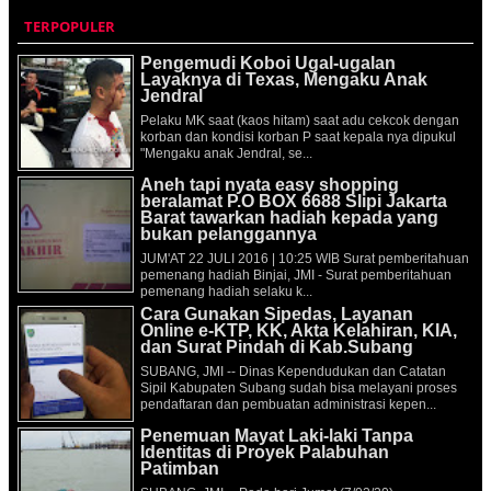
TERPOPULER
Pengemudi Koboi Ugal-ugalan
Layaknya di Texas, Mengaku Anak
Jendral
Pelaku MK saat (kaos hitam) saat adu cekcok dengan
korban dan kondisi korban P saat kepala nya dipukul
"Mengaku anak Jendral, se...
Aneh tapi nyata easy shopping
beralamat P.O BOX 6688 Slipi Jakarta
Barat tawarkan hadiah kepada yang
bukan pelanggannya
JUM'AT 22 JULI 2016 | 10:25 WIB Surat pemberitahuan
pemenang hadiah Binjai, JMI - Surat pemberitahuan
pemenang hadiah selaku k...
Cara Gunakan Sipedas, Layanan
Online e-KTP, KK, Akta Kelahiran, KIA,
dan Surat Pindah di Kab.Subang
SUBANG, JMI -- Dinas Kependudukan dan Catatan
Sipil Kabupaten Subang sudah bisa melayani proses
pendaftaran dan pembuatan administrasi kepen...
Penemuan Mayat Laki-laki Tanpa
Identitas di Proyek Palabuhan
Patimban