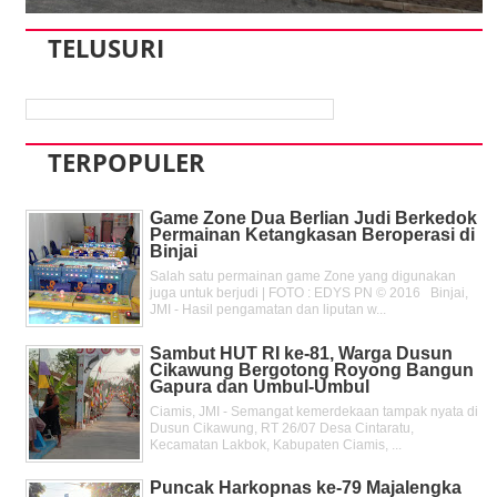
TELUSURI
TERPOPULER
Game Zone Dua Berlian Judi Berkedok
Permainan Ketangkasan Beroperasi di
Binjai
Salah satu permainan game Zone yang digunakan
juga untuk berjudi | FOTO : EDYS PN © 2016 Binjai,
JMI - Hasil pengamatan dan liputan w...
Sambut HUT RI ke-81, Warga Dusun
Cikawung Bergotong Royong Bangun
Gapura dan Umbul-Umbul
Ciamis, JMI - Semangat kemerdekaan tampak nyata di
Dusun Cikawung, RT 26/07 Desa Cintaratu,
Kecamatan Lakbok, Kabupaten Ciamis, ...
Puncak Harkopnas ke-79 Majalengka