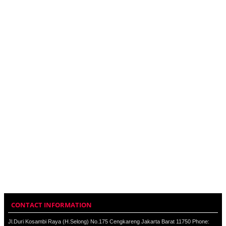
CONTACT INFORMATION
Jl.Duri Kosambi Raya (H.Selong) No.175 Cengkareng Jakarta Barat 11750 Phone: