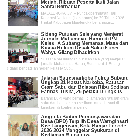
Meriah, Ribuan Peserta Ikuti Jalan
Santai Berhadiah
MAJALENGKA, JMI – Puncak peringatan Hari
Koperasi Nasional (Harkopnas) ke-79 Tahun 2026
tingkat Kabupaten Majalengka berlangsun...
Sidang Putusan Sela yang Menjerat
Jurnalis Muhammad Harun di PN
Kelas l A Subang Memanas, Masa dan
Kuasa Hukum Desak Saksi Kunci
Wahyu Gilang Dihadirkan!
Suasana persidangan putusan sela yang menjerat
jurnalis Muhammad Harun, Bertempat di Ruang
sidang pengadilan negeri kelas IA Sub...
Jajaran Satresnarkoba Polres Subang
Ungkap 21 Kasus Narkoba, Ratusan
Gram Sabu dan Belasan Ribu Sediaan
Farmasi Disita, 26 pelaku Diringkus
Barang Bukti yang berhasil di amankan ratusan gram
sabu dan belasan ribu sediaan farmasi , saat di
tunjukan di konfrensi pers d...
Anggota Badan Permusyawaratan
Desa (BPD) Terpilih Desa Warnginsari
Kec.Langensari, Kota Banjar Periode
2026-2034 Menggelar Syukuran di
Kediaman Rumahnya