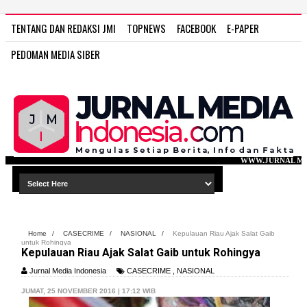
TENTANG DAN REDAKSI JMI
TOPNEWS
FACEBOOK
E-PAPER
PEDOMAN MEDIA SIBER
WWW.JURNAL MEDIA INDONESIA.COM
Home
/
CASECRIME
/
NASIONAL
/
Kepulauan Riau Ajak Salat Gaib
untuk Rohingya
Kepulauan Riau Ajak Salat Gaib untuk Rohingya
Jurnal Media Indonesia
CASECRIME
,
NASIONAL
JUMAT, 25 NOVEMBER 2016 | 17:12 WIB