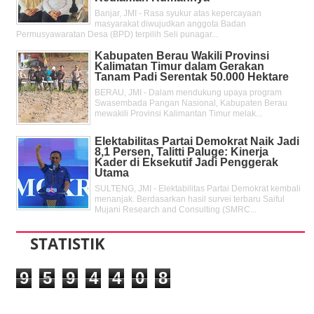
Banjar, JMI - Rasa syukur atas kepercayaan
masyarakat diwujudkan anggota Badan
Permusyawaratan Desa (BPD) terpilih Seli punagar...
Kabupaten Berau Wakili Provinsi
Kalimatan Timur dalam Gerakan
Tanam Padi Serentak 50.000 Hektare
BERAU, JMI - Dalam mendukung upaya program
Swasembada Pangan Nasional, Kabupaten Berau
mewakili Provinsi Kalimantan Timur melak...
Elektabilitas Partai Demokrat Naik Jadi
8,1 Persen, Talitti Paluge: Kinerja
Kader di Eksekutif Jadi Penggerak
Utama
SULTENG, JMI - Elektabilitas Partai Demokrat kembali
menanjak. Berdasarkan hasil survei terbaru Saiful
Mujani Research and Consulting (SMRC...
STATISTIK
9
5
9
4
4
0
8