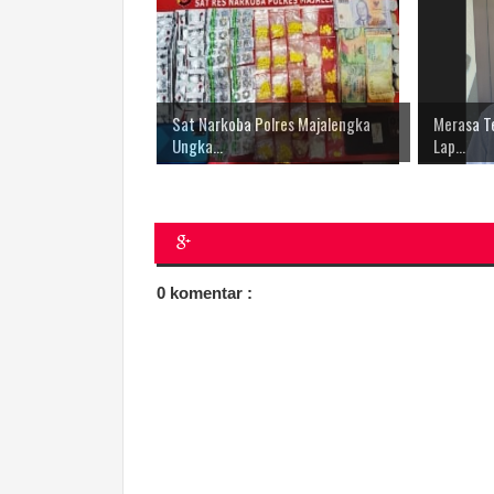
Sat Narkoba Polres Majalengka
Merasa T
Ungka...
Lap...
0 komentar :