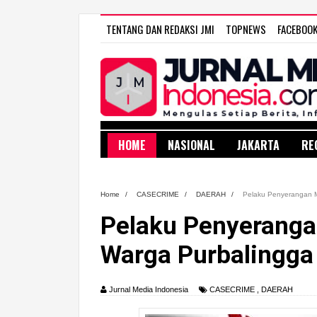
TENTANG DAN REDAKSI JMI
TOPNEWS
FACEBOO
HOME
NASIONAL
JAKARTA
RE
Home
/
CASECRIME
/
DAERAH
/
Pelaku Penyerangan 
Pelaku Penyerang
Warga Purbalingga
Jurnal Media Indonesia
CASECRIME
,
DAERAH