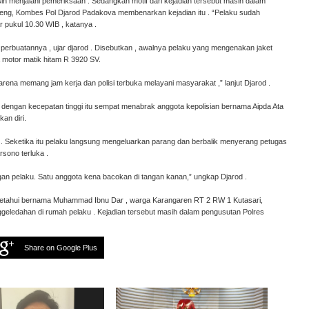
asih menjalani pemeriksaan . Sedangkan motif dari kejadian tersebut masih dalam
teng, Kombes Pol Djarod Padakova membenarkan kejadian itu . “Pelaku sudah
r pukul 10.30 WIB , katanya .
 perbuatannya , ujar djarod . Disebutkan , awalnya pelaku yang mengenakan jaket
motor matik hitam R 3920 SV.
karena memang jam kerja dan polisi terbuka melayani masyarakat ,” lanjut Djarod .
ngan kecepatan tinggi itu sempat menabrak anggota kepolisian bernama Aipda Ata
an diri.
. Seketika itu pelaku langsung mengeluarkan parang dan berbalik menyerang petugas
sono terluka .
gan pelaku. Satu anggota kena bacokan di tangan kanan,” ungkap Djarod .
iketahui bernama Muhammad Ibnu Dar , warga Karangaren RT 2 RW 1 Kutasari,
geledahan di rumah pelaku . Kejadian tersebut masih dalam pengusutan Polres
Share on Google Plus