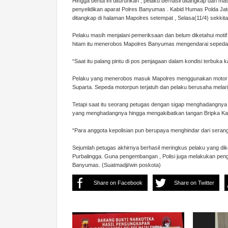
Hingga berita ini diturunkan , pelaku berhasil ditangkap dan m
penyelidikan aparat Polres Banyumas . Kabid Humas Polda Ja
ditangkap di halaman Mapolres setempat , Selasa(11/4) sekkita
Pelaku masih menjalani pemeriksaan dan belum diketahui motif
hitam itu menerobos Mapolres Banyumas mengendarai sepeda 
“Saat itu palang pintu di pos penjagaan dalam kondisi terbuka 
Pelaku yang menerobos masuk Mapolres menggunakan motor de
Suparta. Sepeda motorpun terjatuh dan pelaku berusaha melarik
Tetapi saat itu seorang petugas dengan sigap menghadangnya 
yang menghadangnya hingga mengakibatkan tangan Bripka Kar
“Para anggota kepolisian pun berupaya menghindar dari seran
Sejumlah petugas akhirnya berhasil meringkus pelaku yang d
Purbalingga. Guna pengembangan , Polisi juga melakukan peng
Banyumas. (Suatmadji/win poskota)
Share on Facebook
Share on Twitter