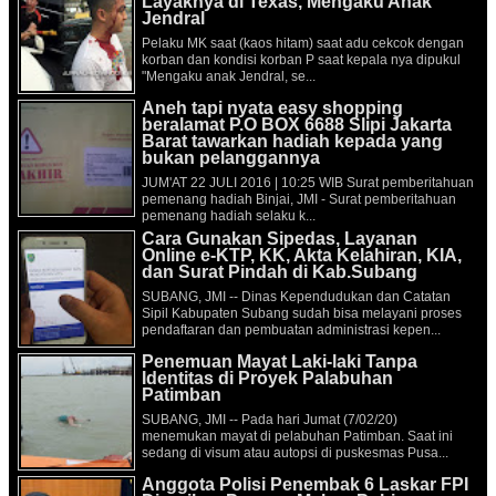
Layaknya di Texas, Mengaku Anak
Jendral
Pelaku MK saat (kaos hitam) saat adu cekcok dengan
korban dan kondisi korban P saat kepala nya dipukul
"Mengaku anak Jendral, se...
Aneh tapi nyata easy shopping
beralamat P.O BOX 6688 Slipi Jakarta
Barat tawarkan hadiah kepada yang
bukan pelanggannya
JUM'AT 22 JULI 2016 | 10:25 WIB Surat pemberitahuan
pemenang hadiah Binjai, JMI - Surat pemberitahuan
pemenang hadiah selaku k...
Cara Gunakan Sipedas, Layanan
Online e-KTP, KK, Akta Kelahiran, KIA,
dan Surat Pindah di Kab.Subang
SUBANG, JMI -- Dinas Kependudukan dan Catatan
Sipil Kabupaten Subang sudah bisa melayani proses
pendaftaran dan pembuatan administrasi kepen...
Penemuan Mayat Laki-laki Tanpa
Identitas di Proyek Palabuhan
Patimban
SUBANG, JMI -- Pada hari Jumat (7/02/20)
menemukan mayat di pelabuhan Patimban. Saat ini
sedang di visum atau autopsi di puskesmas Pusa...
Anggota Polisi Penembak 6 Laskar FPI