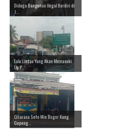
Diduga Bangunan Ilegal Berdiri di
J...
Lalu Lintas Yang Akan Memasuki
Up P...
Citarasa Soto Mie Bogor Kang
Gepeng...