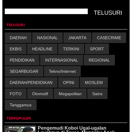
TELUSURI
DAERAH
NASIONAL
JAKARTA
CASECRIME
EKBIS
HEADLINE
TERKINI
SPORT
PENDIDIKAN
INTERNASIONAL
REGIONAL
SEGARBUGAR
Tekno/Internet
DAERAH/PENDIDIKAN
OPINI
MOSLEM
FOTO
Otomotif
Megapolitan
Sains
Tanggamus
TERPOPULER
Pengemudi Koboi Ugal-ugalan