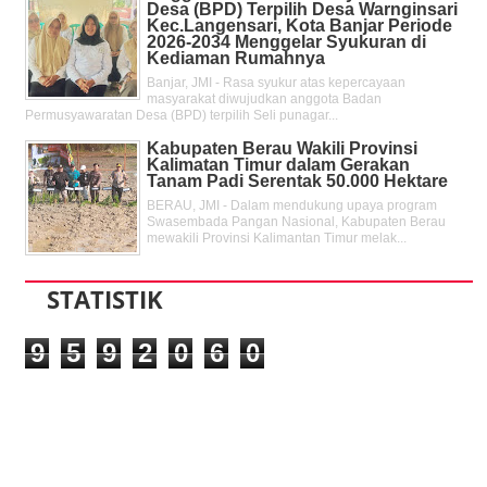
Desa (BPD) Terpilih Desa Warnginsari
Kec.Langensari, Kota Banjar Periode
2026-2034 Menggelar Syukuran di
Kediaman Rumahnya
Banjar, JMI - Rasa syukur atas kepercayaan
masyarakat diwujudkan anggota Badan
Permusyawaratan Desa (BPD) terpilih Seli punagar...
Kabupaten Berau Wakili Provinsi
Kalimatan Timur dalam Gerakan
Tanam Padi Serentak 50.000 Hektare
BERAU, JMI - Dalam mendukung upaya program
Swasembada Pangan Nasional, Kabupaten Berau
mewakili Provinsi Kalimantan Timur melak...
STATISTIK
9
5
9
2
0
6
0