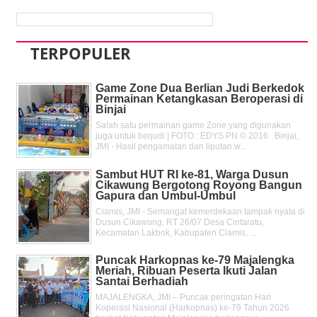
TERPOPULER
Game Zone Dua Berlian Judi Berkedok
Permainan Ketangkasan Beroperasi di
Binjai
Salah satu permainan game Zone yang digunakan
juga untuk berjudi | FOTO : EDYS PN © 2016 Binjai,
JMI - Hasil pengamatan dan liputan w...
Sambut HUT RI ke-81, Warga Dusun
Cikawung Bergotong Royong Bangun
Gapura dan Umbul-Umbul
Ciamis, JMI - Semangat kemerdekaan tampak nyata di
Dusun Cikawung, RT 26/07 Desa Cintaratu,
Kecamatan Lakbok, Kabupaten Ciamis, ...
Puncak Harkopnas ke-79 Majalengka
Meriah, Ribuan Peserta Ikuti Jalan
Santai Berhadiah
MAJALENGKA, JMI – Puncak peringatan Hari
Koperasi Nasional (Harkopnas) ke-79 Tahun 2026