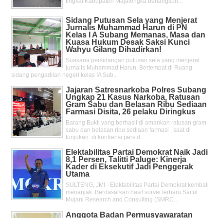
tingkat Kabupaten Majalengka berlangsun...
Sidang Putusan Sela yang Menjerat
Jurnalis Muhammad Harun di PN
Kelas l A Subang Memanas, Masa dan
Kuasa Hukum Desak Saksi Kunci
Wahyu Gilang Dihadirkan!
Suasana persidangan putusan sela yang menjerat
jurnalis Muhammad Harun, Bertempat di Ruang
sidang pengadilan negeri kelas IA Sub...
Jajaran Satresnarkoba Polres Subang
Ungkap 21 Kasus Narkoba, Ratusan
Gram Sabu dan Belasan Ribu Sediaan
Farmasi Disita, 26 pelaku Diringkus
Barang Bukti yang berhasil di amankan ratusan gram
sabu dan belasan ribu sediaan farmasi , saat di
tunjukan di konfrensi pers d...
Elektabilitas Partai Demokrat Naik Jadi
8,1 Persen, Talitti Paluge: Kinerja
Kader di Eksekutif Jadi Penggerak
Utama
SULTENG, JMI - Elektabilitas Partai Demokrat kembali
menanjak. Berdasarkan hasil survei terbaru Saiful
Mujani Research and Consulting (SMRC...
Anggota Badan Permusyawaratan