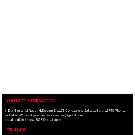
CONTACT INFORMATION
Jl.Duri Kosambi Raya (H.Selong) No.175 Cengkareng Jakarta Barat 11750 Phone:
0215402262 Email: jurnalmedia.indonesia@gmail.com
jurnalmediaindonesia2016@gmail.com
TELUSURI