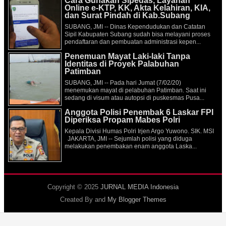
Cara Gunakan Sipedas, Layanan
Online e-KTP, KK, Akta Kelahiran, KIA,
dan Surat Pindah di Kab.Subang
SUBANG, JMI -- Dinas Kependudukan dan Catatan
Sipil Kabupaten Subang sudah bisa melayani proses
pendaftaran dan pembuatan administrasi kepen...
Penemuan Mayat Laki-laki Tanpa
Identitas di Proyek Palabuhan
Patimban
SUBANG, JMI -- Pada hari Jumat (7/02/20)
menemukan mayat di pelabuhan Patimban. Saat ini
sedang di visum atau autopsi di puskesmas Pusa...
Anggota Polisi Penembak 6 Laskar FPI
Diperiksa Propam Mabes Polri
Kepala Divisi Humas Polri Irjen Argo Yuwono. SIK. MSI
JAKARTA, JMI -- Sejumlah polisi yang diduga
melakukan penembakan enam anggota Laska...
Copyright © 2025
JURNAL MEDIA Indonesia
Created By
and
My Blogger Themes