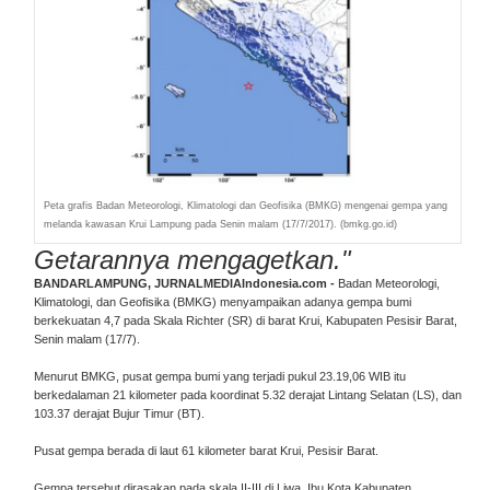
Peta grafis Badan Meteorologi, Klimatologi dan Geofisika (BMKG) mengenai gempa yang
melanda kawasan Krui Lampung pada Senin malam (17/7/2017). (bmkg.go.id)
Getarannya mengagetkan."
BANDARLAMPUNG, JURNALMEDIAIndonesia.com -
Badan Meteorologi,
Klimatologi, dan Geofisika (BMKG) menyampaikan adanya gempa bumi
berkekuatan 4,7 pada Skala Richter (SR) di barat Krui, Kabupaten Pesisir Barat,
Senin malam (17/7).
Menurut BMKG, pusat gempa bumi yang terjadi pukul 23.19,06 WIB itu
berkedalaman 21 kilometer pada koordinat 5.32 derajat Lintang Selatan (LS), dan
103.37 derajat Bujur Timur (BT).
Pusat gempa berada di laut 61 kilometer barat Krui, Pesisir Barat.
Gempa tersebut dirasakan pada skala II-III di Liwa, Ibu Kota Kabupaten