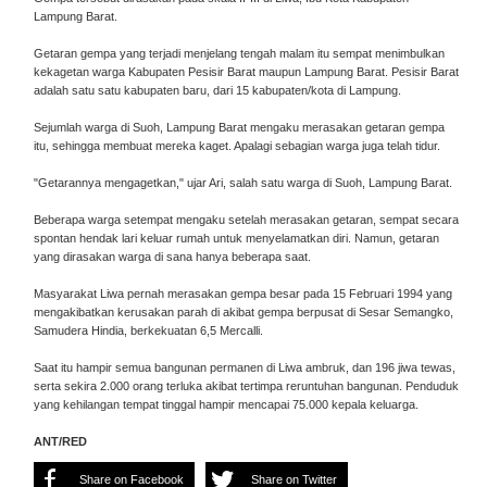
Lampung Barat.
Getaran gempa yang terjadi menjelang tengah malam itu sempat menimbulkan
kekagetan warga Kabupaten Pesisir Barat maupun Lampung Barat. Pesisir Barat
adalah satu satu kabupaten baru, dari 15 kabupaten/kota di Lampung.
Sejumlah warga di Suoh, Lampung Barat mengaku merasakan getaran gempa
itu, sehingga membuat mereka kaget. Apalagi sebagian warga juga telah tidur.
"Getarannya mengagetkan," ujar Ari, salah satu warga di Suoh, Lampung Barat.
Beberapa warga setempat mengaku setelah merasakan getaran, sempat secara
spontan hendak lari keluar rumah untuk menyelamatkan diri. Namun, getaran
yang dirasakan warga di sana hanya beberapa saat.
Masyarakat Liwa pernah merasakan gempa besar pada 15 Februari 1994 yang
mengakibatkan kerusakan parah di akibat gempa berpusat di Sesar Semangko,
Samudera Hindia, berkekuatan 6,5 Mercalli.
Saat itu hampir semua bangunan permanen di Liwa ambruk, dan 196 jiwa tewas,
serta sekira 2.000 orang terluka akibat tertimpa reruntuhan bangunan. Penduduk
yang kehilangan tempat tinggal hampir mencapai 75.000 kepala keluarga.
ANT/RED
Share on Facebook
Share on Twitter