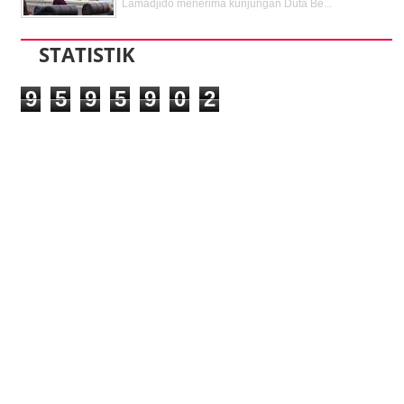
Lamadjido menerima kunjungan Duta Be...
STATISTIK
9
5
9
5
9
0
2