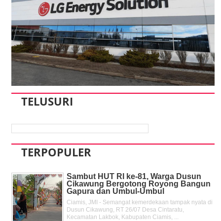
TELUSURI
TERPOPULER
Sambut HUT RI ke-81, Warga Dusun
Cikawung Bergotong Royong Bangun
Gapura dan Umbul-Umbul
Ciamis, JMI - Semangat kemerdekaan tampak nyata di
Dusun Cikawung, RT 26/07 Desa Cintaratu,
Kecamatan Lakbok, Kabupaten Ciamis, ...