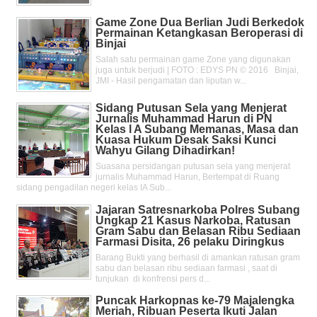
Game Zone Dua Berlian Judi Berkedok
Permainan Ketangkasan Beroperasi di
Binjai
Salah satu permainan game Zone yang digunakan
juga untuk berjudi | FOTO : EDYS PN © 2016 Binjai,
JMI - Hasil pengamatan dan liputan w...
Sidang Putusan Sela yang Menjerat
Jurnalis Muhammad Harun di PN
Kelas l A Subang Memanas, Masa dan
Kuasa Hukum Desak Saksi Kunci
Wahyu Gilang Dihadirkan!
Suasana persidangan putusan sela yang menjerat
jurnalis Muhammad Harun, Bertempat di Ruang
sidang pengadilan negeri kelas IA Sub...
Jajaran Satresnarkoba Polres Subang
Ungkap 21 Kasus Narkoba, Ratusan
Gram Sabu dan Belasan Ribu Sediaan
Farmasi Disita, 26 pelaku Diringkus
Barang Bukti yang berhasil di amankan ratusan gram
sabu dan belasan ribu sediaan farmasi , saat di
tunjukan di konfrensi pers d...
Puncak Harkopnas ke-79 Majalengka
Meriah, Ribuan Peserta Ikuti Jalan