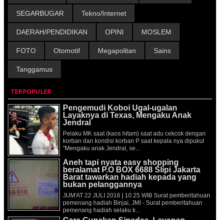
SEGARBUGAR
Tekno/Internet
DAERAH/PENDIDIKAN
OPINI
MOSLEM
FOTO
Otomotif
Megapolitan
Sains
Tanggamus
TERPOPULER
Pengemudi Koboi Ugal-ugalan
Layaknya di Texas, Mengaku Anak
Jendral
Pelaku MK saat (kaos hitam) saat adu cekcok dengan
korban dan kondisi korban P saat kepala nya dipukul
"Mengaku anak Jendral, se...
Aneh tapi nyata easy shopping
beralamat P.O BOX 6688 Slipi Jakarta
Barat tawarkan hadiah kepada yang
bukan pelanggannya
JUM'AT 22 JULI 2016 | 10:25 WIB Surat pemberitahuan
pemenang hadiah Binjai, JMI - Surat pemberitahuan
pemenang hadiah selaku k...