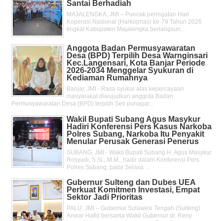
Santai Berhadiah
MAJALENGKA, JMI – Puncak peringatan Hari
Koperasi Nasional (Harkopnas) ke-79 Tahun 2026
tingkat Kabupaten Majalengka berlangsun...
Anggota Badan Permusyawaratan
Desa (BPD) Terpilih Desa Warnginsari
Kec.Langensari, Kota Banjar Periode
2026-2034 Menggelar Syukuran di
Kediaman Rumahnya
Banjar, JMI - Rasa syukur atas kepercayaan
masyarakat diwujudkan anggota Badan
Permusyawaratan Desa (BPD) terpilih Seli punagar...
Wakil Bupati Subang Agus Masykur
Hadiri Konferensi Pers Kasus Narkoba
Polres Subang, Narkoba Itu Penyakit
Menular Perusak Generasi Penerus
SUBANG, JMI - Wakil Bupati Subang H. Agus Masykur
Rosyadi, S.Si., M.M., hadir dalam Konferensi Pers
Polres Subang, pada Selasa ...
Gubernur Sulteng dan Dubes UEA
Perkuat Komitmen Investasi, Empat
Sektor Jadi Prioritas
PALU, JMI – Gubernur Sulawesi Tengah (Sulteng)
Anwar Hafid bersama Wakil Gubernur dr. Reny