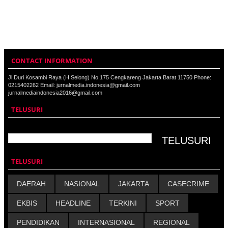
CONTACT INFORMATION
Jl.Duri Kosambi Raya (H.Selong) No.175 Cengkareng Jakarta Barat 11750 Phone:
0215402262 Email: jurnalmedia.indonesia@gmail.com
jurnalmediaindonesia2016@gmail.com
TELUSURI
TELUSURI
DAERAH
NASIONAL
JAKARTA
CASECRIME
EKBIS
HEADLINE
TERKINI
SPORT
PENDIDIKAN
INTERNASIONAL
REGIONAL