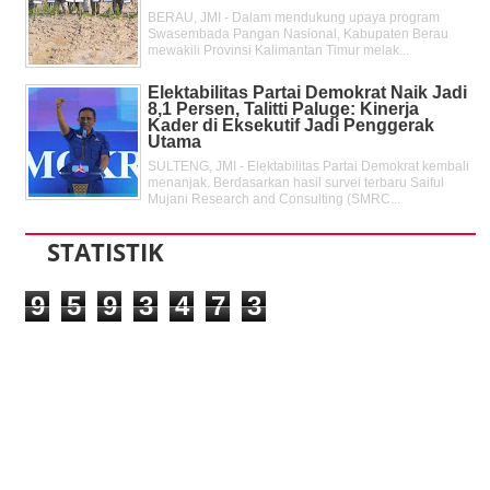
BERAU, JMI - Dalam mendukung upaya program
Swasembada Pangan Nasional, Kabupaten Berau
mewakili Provinsi Kalimantan Timur melak...
Elektabilitas Partai Demokrat Naik Jadi
8,1 Persen, Talitti Paluge: Kinerja
Kader di Eksekutif Jadi Penggerak
Utama
SULTENG, JMI - Elektabilitas Partai Demokrat kembali
menanjak. Berdasarkan hasil survei terbaru Saiful
Mujani Research and Consulting (SMRC...
STATISTIK
9
5
9
3
4
7
3