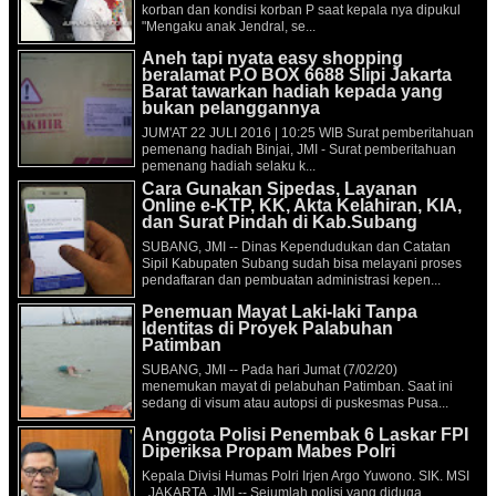
korban dan kondisi korban P saat kepala nya dipukul
"Mengaku anak Jendral, se...
Aneh tapi nyata easy shopping
beralamat P.O BOX 6688 Slipi Jakarta
Barat tawarkan hadiah kepada yang
bukan pelanggannya
JUM'AT 22 JULI 2016 | 10:25 WIB Surat pemberitahuan
pemenang hadiah Binjai, JMI - Surat pemberitahuan
pemenang hadiah selaku k...
Cara Gunakan Sipedas, Layanan
Online e-KTP, KK, Akta Kelahiran, KIA,
dan Surat Pindah di Kab.Subang
SUBANG, JMI -- Dinas Kependudukan dan Catatan
Sipil Kabupaten Subang sudah bisa melayani proses
pendaftaran dan pembuatan administrasi kepen...
Penemuan Mayat Laki-laki Tanpa
Identitas di Proyek Palabuhan
Patimban
SUBANG, JMI -- Pada hari Jumat (7/02/20)
menemukan mayat di pelabuhan Patimban. Saat ini
sedang di visum atau autopsi di puskesmas Pusa...
Anggota Polisi Penembak 6 Laskar FPI
Diperiksa Propam Mabes Polri
Kepala Divisi Humas Polri Irjen Argo Yuwono. SIK. MSI
JAKARTA, JMI -- Sejumlah polisi yang diduga