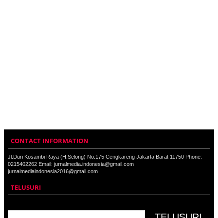
CONTACT INFORMATION
Jl.Duri Kosambi Raya (H.Selong) No.175 Cengkareng Jakarta Barat 11750 Phone:
0215402262 Email: jurnalmedia.indonesia@gmail.com
jurnalmediaindonesia2016@gmail.com
TELUSURI