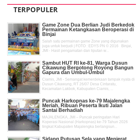
TERPOPULER
Game Zone Dua Berlian Judi Berkedok
Permainan Ketangkasan Beroperasi di
Binjai
Salah satu permainan game Zone yang digunakan
juga untuk berjudi | FOTO : EDYS PN © 2016 Binjai,
JMI - Hasil pengamatan dan liputan w...
Sambut HUT RI ke-81, Warga Dusun
Cikawung Bergotong Royong Bangun
Gapura dan Umbul-Umbul
Ciamis, JMI - Semangat kemerdekaan tampak nyata di
Dusun Cikawung, RT 26/07 Desa Cintaratu,
Kecamatan Lakbok, Kabupaten Ciamis, ...
Puncak Harkopnas ke-79 Majalengka
Meriah, Ribuan Peserta Ikuti Jalan
Santai Berhadiah
MAJALENGKA, JMI – Puncak peringatan Hari
Koperasi Nasional (Harkopnas) ke-79 Tahun 2026
tingkat Kabupaten Majalengka berlangsun...
Sidang Putusan Sela yang Menjerat