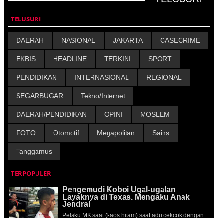
TELUSURI
DAERAH
NASIONAL
JAKARTA
CASECRIME
EKBIS
HEADLINE
TERKINI
SPORT
PENDIDIKAN
INTERNASIONAL
REGIONAL
SEGARBUGAR
Tekno/Internet
DAERAH/PENDIDIKAN
OPINI
MOSLEM
FOTO
Otomotif
Megapolitan
Sains
Tanggamus
TERPOPULER
Pengemudi Koboi Ugal-ugalan
Layaknya di Texas, Mengaku Anak
Jendral
Pelaku MK saat (kaos hitam) saat adu cekcok dengan