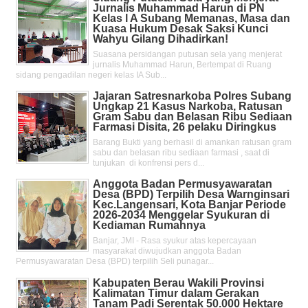
Jurnalis Muhammad Harun di PN
Kelas l A Subang Memanas, Masa dan
Kuasa Hukum Desak Saksi Kunci
Wahyu Gilang Dihadirkan!
Suasana persidangan putusan sela yang menjerat
jurnalis Muhammad Harun, Bertempat di Ruang
sidang pengadilan negeri kelas IA Sub...
Jajaran Satresnarkoba Polres Subang
Ungkap 21 Kasus Narkoba, Ratusan
Gram Sabu dan Belasan Ribu Sediaan
Farmasi Disita, 26 pelaku Diringkus
Barang Bukti yang berhasil di amankan ratusan gram
sabu dan belasan ribu sediaan farmasi , saat di
tunjukan di konfrensi pers d...
Anggota Badan Permusyawaratan
Desa (BPD) Terpilih Desa Warnginsari
Kec.Langensari, Kota Banjar Periode
2026-2034 Menggelar Syukuran di
Kediaman Rumahnya
Banjar, JMI - Rasa syukur atas kepercayaan
masyarakat diwujudkan anggota Badan
Permusyawaratan Desa (BPD) terpilih Seli punagar...
Kabupaten Berau Wakili Provinsi
Kalimatan Timur dalam Gerakan
Tanam Padi Serentak 50.000 Hektare