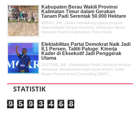
Kabupaten Berau Wakili Provinsi
Kalimatan Timur dalam Gerakan
Tanam Padi Serentak 50.000 Hektare
BERAU, JMI - Dalam mendukung upaya program
Swasembada Pangan Nasional, Kabupaten Berau
mewakili Provinsi Kalimantan Timur melak...
Elektabilitas Partai Demokrat Naik Jadi
8,1 Persen, Talitti Paluge: Kinerja
Kader di Eksekutif Jadi Penggerak
Utama
SULTENG, JMI - Elektabilitas Partai Demokrat kembali
menanjak. Berdasarkan hasil survei terbaru Saiful
Mujani Research and Consulting (SMRC...
STATISTIK
9
5
9
3
4
6
8