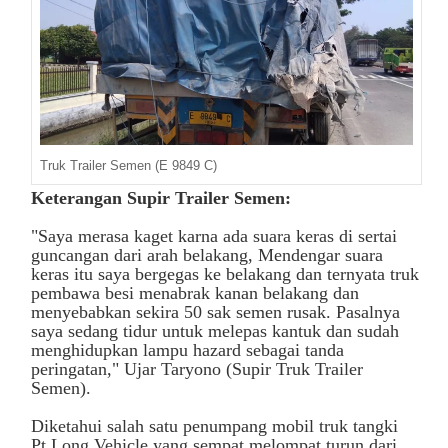
Truk Trailer Semen (E 9849 C)
Keterangan Supir Trailer Semen:
"Saya merasa kaget karna ada suara keras di sertai
guncangan dari arah belakang,
M
endengar suara
keras itu saya bergegas ke belakang dan ternyata truk
pembawa besi menabrak kanan belakang dan
menyebabkan sekira 50 sak semen rusak. P
asalnya
saya
sedang tidur untuk melepas kantuk dan sudah
menghidupkan lampu hazard sebagai tanda
peringatan,
" Ujar Taryono (Supir Truk Trailer
Semen).
Diketahui salah satu penumpang mobil truk tangki
Pt.Long Vehicle yang sempat melompat turun dari