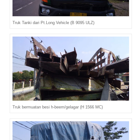
Truk Tanki dari Pt.Long Vehicle (B 9095 ULZ)
Truk bermuatan besi h-beem/gelagar (H 1566 MC)