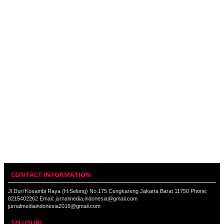
CONTACT INFORMATION
Jl.Duri Kosambi Raya (H.Selong) No.175 Cengkareng Jakarta Barat 11750 Phone:
0215402262 Email: jurnalmedia.indonesia@gmail.com
jurnalmediaindonesia2016@gmail.com
TELUSURI