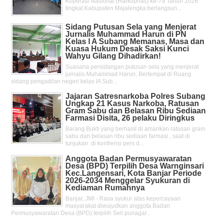
Koperasi Nasional (Harkopnas) ke-79 Tahun 2026
tingkat Kabupaten Majalengka berlangsun...
Sidang Putusan Sela yang Menjerat
Jurnalis Muhammad Harun di PN
Kelas l A Subang Memanas, Masa dan
Kuasa Hukum Desak Saksi Kunci
Wahyu Gilang Dihadirkan!
Suasana persidangan putusan sela yang menjerat
jurnalis Muhammad Harun, Bertempat di Ruang
sidang pengadilan negeri kelas IA Sub...
Jajaran Satresnarkoba Polres Subang
Ungkap 21 Kasus Narkoba, Ratusan
Gram Sabu dan Belasan Ribu Sediaan
Farmasi Disita, 26 pelaku Diringkus
Barang Bukti yang berhasil di amankan ratusan gram
sabu dan belasan ribu sediaan farmasi , saat di
tunjukan di konfrensi pers d...
Anggota Badan Permusyawaratan
Desa (BPD) Terpilih Desa Warnginsari
Kec.Langensari, Kota Banjar Periode
2026-2034 Menggelar Syukuran di
Kediaman Rumahnya
Banjar, JMI - Rasa syukur atas kepercayaan
masyarakat diwujudkan anggota Badan
Permusyawaratan Desa (BPD) terpilih Seli punagar...