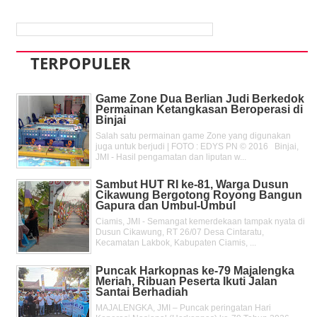
TERPOPULER
Game Zone Dua Berlian Judi Berkedok
Permainan Ketangkasan Beroperasi di
Binjai
Salah satu permainan game Zone yang digunakan
juga untuk berjudi | FOTO : EDYS PN © 2016 Binjai,
JMI - Hasil pengamatan dan liputan w...
Sambut HUT RI ke-81, Warga Dusun
Cikawung Bergotong Royong Bangun
Gapura dan Umbul-Umbul
Ciamis, JMI - Semangat kemerdekaan tampak nyata di
Dusun Cikawung, RT 26/07 Desa Cintaratu,
Kecamatan Lakbok, Kabupaten Ciamis, ...
Puncak Harkopnas ke-79 Majalengka
Meriah, Ribuan Peserta Ikuti Jalan
Santai Berhadiah
MAJALENGKA, JMI – Puncak peringatan Hari