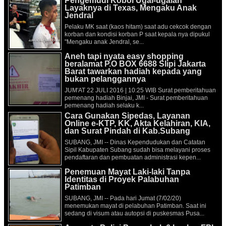
Pengemudi Koboi Ugal-ugalan
Layaknya di Texas, Mengaku Anak
Jendral
Pelaku MK saat (kaos hitam) saat adu cekcok dengan
korban dan kondisi korban P saat kepala nya dipukul
"Mengaku anak Jendral, se...
Aneh tapi nyata easy shopping
beralamat P.O BOX 6688 Slipi Jakarta
Barat tawarkan hadiah kepada yang
bukan pelanggannya
JUM'AT 22 JULI 2016 | 10:25 WIB Surat pemberitahuan
pemenang hadiah Binjai, JMI - Surat pemberitahuan
pemenang hadiah selaku k...
Cara Gunakan Sipedas, Layanan
Online e-KTP, KK, Akta Kelahiran, KIA,
dan Surat Pindah di Kab.Subang
SUBANG, JMI -- Dinas Kependudukan dan Catatan
Sipil Kabupaten Subang sudah bisa melayani proses
pendaftaran dan pembuatan administrasi kepen...
Penemuan Mayat Laki-laki Tanpa
Identitas di Proyek Palabuhan
Patimban
SUBANG, JMI -- Pada hari Jumat (7/02/20)
menemukan mayat di pelabuhan Patimban. Saat ini
sedang di visum atau autopsi di puskesmas Pusa...