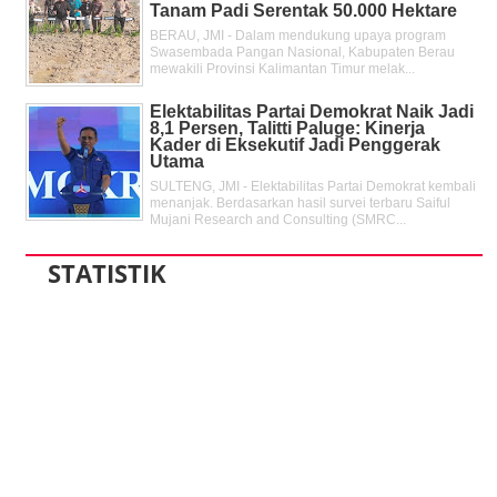
Tanam Padi Serentak 50.000 Hektare
BERAU, JMI - Dalam mendukung upaya program
Swasembada Pangan Nasional, Kabupaten Berau
mewakili Provinsi Kalimantan Timur melak...
Elektabilitas Partai Demokrat Naik Jadi
8,1 Persen, Talitti Paluge: Kinerja
Kader di Eksekutif Jadi Penggerak
Utama
SULTENG, JMI - Elektabilitas Partai Demokrat kembali
menanjak. Berdasarkan hasil survei terbaru Saiful
Mujani Research and Consulting (SMRC...
STATISTIK