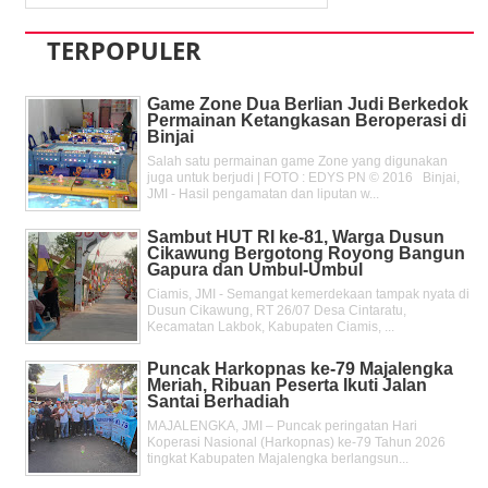
TERPOPULER
Game Zone Dua Berlian Judi Berkedok
Permainan Ketangkasan Beroperasi di
Binjai
Salah satu permainan game Zone yang digunakan
juga untuk berjudi | FOTO : EDYS PN © 2016 Binjai,
JMI - Hasil pengamatan dan liputan w...
Sambut HUT RI ke-81, Warga Dusun
Cikawung Bergotong Royong Bangun
Gapura dan Umbul-Umbul
Ciamis, JMI - Semangat kemerdekaan tampak nyata di
Dusun Cikawung, RT 26/07 Desa Cintaratu,
Kecamatan Lakbok, Kabupaten Ciamis, ...
Puncak Harkopnas ke-79 Majalengka
Meriah, Ribuan Peserta Ikuti Jalan
Santai Berhadiah
MAJALENGKA, JMI – Puncak peringatan Hari
Koperasi Nasional (Harkopnas) ke-79 Tahun 2026
tingkat Kabupaten Majalengka berlangsun...