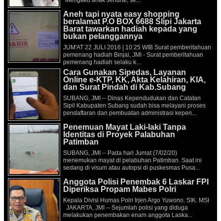
Aneh tapi nyata easy shopping
beralamat P.O BOX 6688 Slipi Jakarta
Barat tawarkan hadiah kepada yang
bukan pelanggannya
JUM'AT 22 JULI 2016 | 10:25 WIB Surat pemberitahuan
pemenang hadiah Binjai, JMI - Surat pemberitahuan
pemenang hadiah selaku k...
Cara Gunakan Sipedas, Layanan
Online e-KTP, KK, Akta Kelahiran, KIA,
dan Surat Pindah di Kab.Subang
SUBANG, JMI -- Dinas Kependudukan dan Catatan
Sipil Kabupaten Subang sudah bisa melayani proses
pendaftaran dan pembuatan administrasi kepen...
Penemuan Mayat Laki-laki Tanpa
Identitas di Proyek Palabuhan
Patimban
SUBANG, JMI -- Pada hari Jumat (7/02/20)
menemukan mayat di pelabuhan Patimban. Saat ini
sedang di visum atau autopsi di puskesmas Pusa...
Anggota Polisi Penembak 6 Laskar FPI
Diperiksa Propam Mabes Polri
Kepala Divisi Humas Polri Irjen Argo Yuwono. SIK. MSI
JAKARTA, JMI -- Sejumlah polisi yang diduga
melakukan penembakan enam anggota Laska...