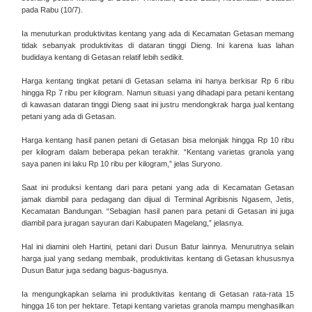
pada Rabu (10/7).
Ia menuturkan produktivitas kentang yang ada di Kecamatan Getasan memang
tidak sebanyak produktivitas di dataran tinggi Dieng. Ini karena luas lahan
budidaya kentang di Getasan relatif lebih sedikit.
Harga kentang tingkat petani di Getasan selama ini hanya berkisar Rp 6 ribu
hingga Rp 7 ribu per kilogram. Namun situasi yang dihadapi para petani kentang
di kawasan dataran tinggi Dieng saat ini justru mendongkrak harga jual kentang
petani yang ada di Getasan.
Harga kentang hasil panen petani di Getasan bisa melonjak hingga Rp 10 ribu
per kilogram dalam beberapa pekan terakhir. “Kentang varietas granola yang
saya panen ini laku Rp 10 ribu per kilogram,” jelas Suryono.
Saat ini produksi kentang dari para petani yang ada di Kecamatan Getasan
jamak diambil para pedagang dan dijual di Terminal Agribisnis Ngasem, Jetis,
Kecamatan Bandungan. “Sebagian hasil panen para petani di Getasan ini juga
diambil para juragan sayuran dari Kabupaten Magelang,” jelasnya.
Hal ini diamini oleh Hartini, petani dari Dusun Batur lainnya. Menurutnya selain
harga jual yang sedang membaik, produktivitas kentang di Getasan khususnya
Dusun Batur juga sedang bagus-bagusnya.
Ia mengungkapkan selama ini produktivitas kentang di Getasan rata-rata 15
hingga 16 ton per hektare. Tetapi kentang varietas granola mampu menghasilkan