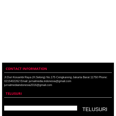
CONTACT INFORMATION
Jl.Duri Kosambi Raya (H.Selong) No.175 Cengkareng Jakarta Barat 11750 Phone:
0215402262 Email: jurnalmedia.indonesia@gmail.com
jurnalmediaindonesia2016@gmail.com
TELUSURI