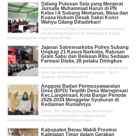
Sidang Putusan Sela yang Menjerat
Jurnalis Muhammad Harun di PN
Kelas l A Subang Memanas, Masa dan
Kuasa Hukum Desak Saksi Kunci
Wahyu Gilang Dihadirkan!
Suasana persidangan putusan sela yang menjerat
jurnalis Muhammad Harun, Bertempat di Ruang
sidang pengadilan negeri kelas IA Sub...
Jajaran Satresnarkoba Polres Subang
Ungkap 21 Kasus Narkoba, Ratusan
Gram Sabu dan Belasan Ribu Sediaan
Farmasi Disita, 26 pelaku Diringkus
Barang Bukti yang berhasil di amankan ratusan gram
sabu dan belasan ribu sediaan farmasi , saat di
tunjukan di konfrensi pers d...
Anggota Badan Permusyawaratan
Desa (BPD) Terpilih Desa Warnginsari
Kec.Langensari, Kota Banjar Periode
2026-2034 Menggelar Syukuran di
Kediaman Rumahnya
Banjar, JMI - Rasa syukur atas kepercayaan
masyarakat diwujudkan anggota Badan
Permusyawaratan Desa (BPD) terpilih Seli punagar...
Kabupaten Berau Wakili Provinsi
Kalimatan Timur dalam Gerakan