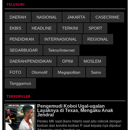
TELUSURI
DAERAH
NASIONAL
JAKARTA
CASECRIME
EKBIS
HEADLINE
TERKINI
SPORT
PENDIDIKAN
INTERNASIONAL
REGIONAL
SEGARBUGAR
Tekno/Internet
DAERAH/PENDIDIKAN
OPINI
MOSLEM
FOTO
Otomotif
Megapolitan
Sains
Tanggamus
TERPOPULER
Pengemudi Koboi Ugal-ugalan
Layaknya di Texas, Mengaku Anak
Jendral
Pelaku MK saat (kaos hitam) saat adu cekcok dengan
korban dan kondisi korban P saat kepala nya dipukul
"Mengaku anak Jendral, se...