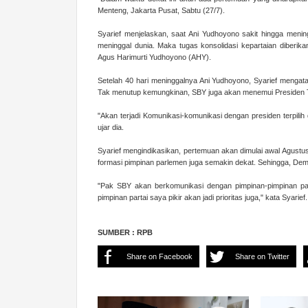
Menteng, Jakarta Pusat, Sabtu (27/7).
Syarief menjelaskan, saat Ani Yudhoyono sakit hingga menin
meninggal dunia. Maka tugas konsolidasi kepartaian dibe
Agus Harimurti Yudhoyono (AHY).
Setelah 40 hari meninggalnya Ani Yudhoyono, Syarief mengat
Tak menutup kemungkinan, SBY juga akan menemui Presiden T
"Akan terjadi Komunikasi-komunikasi dengan presiden terpilih d
ujar dia.
Syarief mengindikasikan, pertemuan akan dimulai awal Agustus
formasi pimpinan parlemen juga semakin dekat. Sehingga, Demo
"Pak SBY akan berkomunikasi dengan pimpinan-pimpinan parp
pimpinan partai saya pikir akan jadi prioritas juga," kata Syarief
SUMBER : RPB
Share on Facebook
Share on Twitter