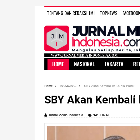
TENTANG DAN REDAKSI JMI
TOPNEWS
FACEBOO
WWW.JURNAL MEDIA INDONESIA.COM
HOME
NASIONAL
JAKARTA
RE
Home
/
NASIONAL
/
SBY Akan Kembali ke Dunia Politik
SBY Akan Kembali k
Jurnal Media Indonesia
NASIONAL