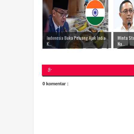
Indonesia Buka Peluang Ajak India
Minta Sto
K...
Na...
0 komentar :