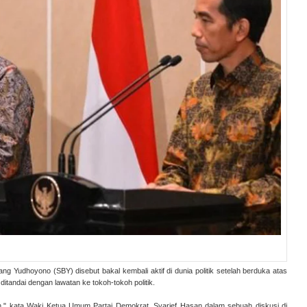
 Yudhoyono (SBY) disebut bakal kembali aktif di dunia politik setelah berduka atas
itandai dengan lawatan ke tokoh-tokoh politik.
n," kata Waki Ketua Umum Partai Demokrat, Syarief Hasan dalam sebuah diskusi di