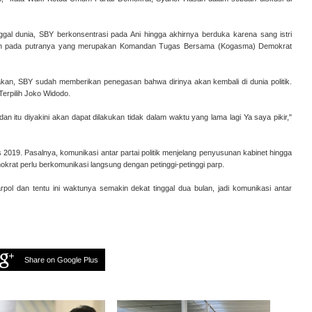
ggal dunia, SBY berkonsentrasi pada Ani hingga akhirnya berduka karena sang istri
rikan pada putranya yang merupakan Komandan Tugas Bersama (Kogasma) Demokrat
akan, SBY sudah memberikan penegasan bahwa dirinya akan kembali di dunia politik.
erpilih Joko Widodo.
an itu diyakini akan dapat dilakukan tidak dalam waktu yang lama lagi Ya saya pikir,"
 2019. Pasalnya, komunikasi antar partai politik menjelang penyusunan kabinet hingga
krat perlu berkomunikasi langsung dengan petinggi-petinggi parp.
ol dan tentu ini waktunya semakin dekat tinggal dua bulan, jadi komunikasi antar
.
Share on Google Plus