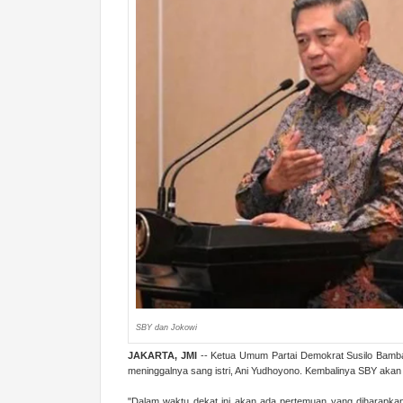
SBY dan Jokowi
JAKARTA, JMI
-- Ketua Umum Partai Demokrat Susilo Bambang
meninggalnya sang istri, Ani Yudhoyono. Kembalinya SBY akan d
"Dalam waktu dekat ini akan ada pertemuan yang diharapka