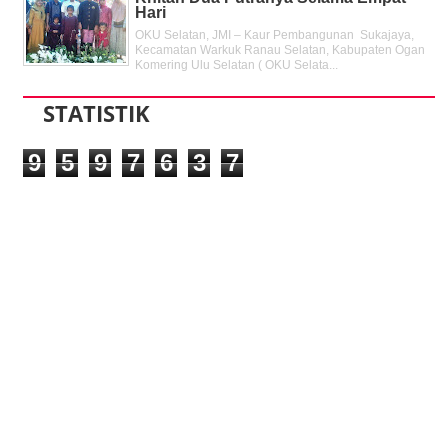
Hari
OKU Selatan, JMI – Kaur Pembangunan Sukajaya,
Kecamatan Warkuk Ranau Selatan, Kabupaten Ogan
Komering Ulu Selatan ( OKU Selata...
STATISTIK
9
5
9
7
6
3
7