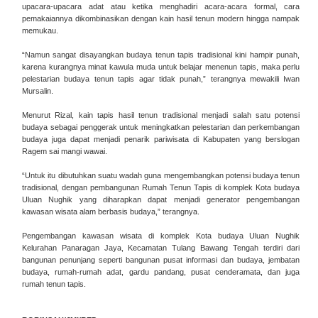
upacara-upacara adat atau ketika menghadiri acara-acara formal, cara
pemakaiannya dikombinasikan dengan kain hasil tenun modern hingga nampak
memukau.
“Namun sangat disayangkan budaya tenun tapis tradisional kini hampir punah,
karena kurangnya minat kawula muda untuk belajar menenun tapis, maka perlu
pelestarian budaya tenun tapis agar tidak punah,” terangnya mewakili Iwan
Mursalin.
Menurut Rizal, kain tapis hasil tenun tradisional menjadi salah satu potensi
budaya sebagai penggerak untuk meningkatkan pelestarian dan perkembangan
budaya juga dapat menjadi penarik pariwisata di Kabupaten yang berslogan
Ragem sai mangi wawai.
“Untuk itu dibutuhkan suatu wadah guna mengembangkan potensi budaya tenun
tradisional, dengan pembangunan Rumah Tenun Tapis di komplek Kota budaya
Uluan Nughik yang diharapkan dapat menjadi generator pengembangan
kawasan wisata alam berbasis budaya,” terangnya.
Pengembangan kawasan wisata di komplek Kota budaya Uluan Nughik
Kelurahan Panaragan Jaya, Kecamatan Tulang Bawang Tengah terdiri dari
bangunan penunjang seperti bangunan pusat informasi dan budaya, jembatan
budaya, rumah-rumah adat, gardu pandang, pusat cenderamata, dan juga
rumah tenun tapis.