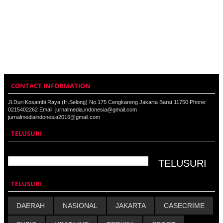
CONTACT INFORMATION
Jl.Duri Kosambi Raya (H.Selong) No.175 Cengkareng Jakarta Barat 11750 Phone:
0215402262 Email: jurnalmedia.indonesia@gmail.com
jurnalmediaindonesia2016@gmail.com
TELUSURI
TELUSURI
DAERAH
NASIONAL
JAKARTA
CASECRIME