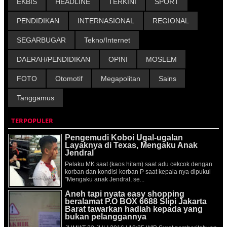
EKBIS
HEADLINE
TERKINI
SPORT
PENDIDIKAN
INTERNASIONAL
REGIONAL
SEGARBUGAR
Tekno/Internet
DAERAH/PENDIDIKAN
OPINI
MOSLEM
FOTO
Otomotif
Megapolitan
Sains
Tanggamus
TERPOPULER
Pengemudi Koboi Ugal-ugalan
Layaknya di Texas, Mengaku Anak
Jendral
Pelaku MK saat (kaos hitam) saat adu cekcok dengan
korban dan kondisi korban P saat kepala nya dipukul
"Mengaku anak Jendral, se...
Aneh tapi nyata easy shopping
beralamat P.O BOX 6688 Slipi Jakarta
Barat tawarkan hadiah kepada yang
bukan pelanggannya