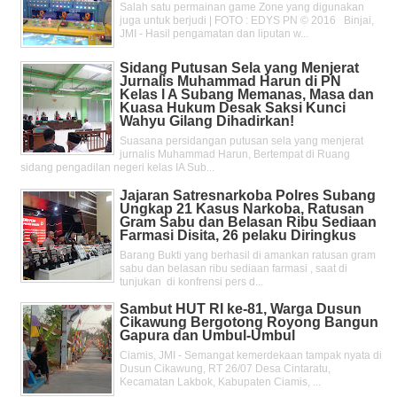
Salah satu permainan game Zone yang digunakan
juga untuk berjudi | FOTO : EDYS PN © 2016 Binjai,
JMI - Hasil pengamatan dan liputan w...
Sidang Putusan Sela yang Menjerat
Jurnalis Muhammad Harun di PN
Kelas l A Subang Memanas, Masa dan
Kuasa Hukum Desak Saksi Kunci
Wahyu Gilang Dihadirkan!
Suasana persidangan putusan sela yang menjerat
jurnalis Muhammad Harun, Bertempat di Ruang
sidang pengadilan negeri kelas IA Sub...
Jajaran Satresnarkoba Polres Subang
Ungkap 21 Kasus Narkoba, Ratusan
Gram Sabu dan Belasan Ribu Sediaan
Farmasi Disita, 26 pelaku Diringkus
Barang Bukti yang berhasil di amankan ratusan gram
sabu dan belasan ribu sediaan farmasi , saat di
tunjukan di konfrensi pers d...
Sambut HUT RI ke-81, Warga Dusun
Cikawung Bergotong Royong Bangun
Gapura dan Umbul-Umbul
Ciamis, JMI - Semangat kemerdekaan tampak nyata di
Dusun Cikawung, RT 26/07 Desa Cintaratu,
Kecamatan Lakbok, Kabupaten Ciamis, ...