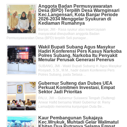
Anggota Badan Permusyawaratan
Desa (BPD) Terpilih Desa Warnginsari
Kec.Langensari, Kota Banjar Periode
2026-2034 Menggelar Syukuran di
Kediaman Rumahnya
Banjar, JMI - Rasa syukur atas kepercayaan
masyarakat diwujudkan anggota Badan
Permusyawaratan Desa (BPD) terpilih Seli punagar...
Wakil Bupati Subang Agus Masykur
Hadiri Konferensi Pers Kasus Narkoba
Polres Subang, Narkoba Itu Penyakit
Menular Perusak Generasi Penerus
SUBANG, JMI - Wakil Bupati Subang H. Agus Masykur
Rosyadi, S.Si., M.M., hadir dalam Konferensi Pers
Polres Subang, pada Selasa ...
Gubernur Sulteng dan Dubes UEA
Perkuat Komitmen Investasi, Empat
Sektor Jadi Prioritas
PALU, JMI – Gubernur Sulawesi Tengah (Sulteng)
Anwar Hafid bersama Wakil Gubernur dr. Reny
Lamadjido menerima kunjungan Duta Be...
Kaur Pembangunan Sukajaya
Kec.Wrukuk, Muhtadi Gelar Walimatul
Khitan Dua Putranya Selama Empat