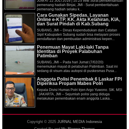
JUM'AT 22 JULI 2016 | 10:25 WIB Surat pemberitahuan
pemenang hadiah Binjai, JMI - Surat pemberitahuan
pemenang hadiah selaku k...
Cara Gunakan Sipedas, Layanan
Online e-KTP, KK, Akta Kelahiran, KIA,
dan Surat Pindah di Kab.Subang
SUBANG, JMI -- Dinas Kependudukan dan Catatan
Sipil Kabupaten Subang sudah bisa melayani proses
pendaftaran dan pembuatan administrasi kepen...
Penemuan Mayat Laki-laki Tanpa
Identitas di Proyek Palabuhan
Patimban
SUBANG, JMI -- Pada hari Jumat (7/02/20)
menemukan mayat di pelabuhan Patimban. Saat ini
sedang di visum atau autopsi di puskesmas Pusa...
Anggota Polisi Penembak 6 Laskar FPI
Diperiksa Propam Mabes Polri
Kepala Divisi Humas Polri Irjen Argo Yuwono. SIK. MSI
JAKARTA, JMI -- Sejumlah polisi yang diduga
melakukan penembakan enam anggota Laska...
Copyright © 2025
JURNAL MEDIA Indonesia
Created By
and
My Blogger Themes