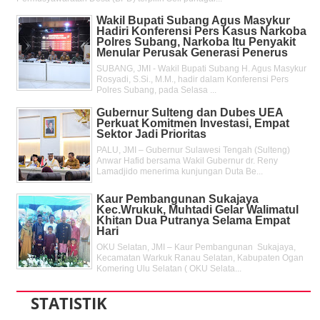
Wakil Bupati Subang Agus Masykur
Hadiri Konferensi Pers Kasus Narkoba
Polres Subang, Narkoba Itu Penyakit
Menular Perusak Generasi Penerus
SUBANG, JMI - Wakil Bupati Subang H. Agus Masykur
Rosyadi, S.Si., M.M., hadir dalam Konferensi Pers
Polres Subang, pada Selasa ...
Gubernur Sulteng dan Dubes UEA
Perkuat Komitmen Investasi, Empat
Sektor Jadi Prioritas
PALU, JMI – Gubernur Sulawesi Tengah (Sulteng)
Anwar Hafid bersama Wakil Gubernur dr. Reny
Lamadjido menerima kunjungan Duta Be...
Kaur Pembangunan Sukajaya
Kec.Wrukuk, Muhtadi Gelar Walimatul
Khitan Dua Putranya Selama Empat
Hari
OKU Selatan, JMI – Kaur Pembangunan Sukajaya,
Kecamatan Warkuk Ranau Selatan, Kabupaten Ogan
Komering Ulu Selatan ( OKU Selata...
STATISTIK