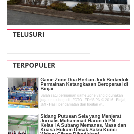
TELUSURI
TERPOPULER
Game Zone Dua Berlian Judi Berkedok
Permainan Ketangkasan Beroperasi di
Binjai
Salah satu permainan game Zone yang digunakan
juga untuk berjudi | FOTO : EDYS PN © 2016 Binjai,
JMI - Hasil pengamatan dan liputan w...
Sidang Putusan Sela yang Menjerat
Jurnalis Muhammad Harun di PN
Kelas l A Subang Memanas, Masa dan
Kuasa Hukum Desak Saksi Kunci