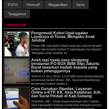
FOTO
Otomotif
Megapolitan
Sains
Tanggamus
TERPOPULER
Pengemudi Koboi Ugal-ugalan
Layaknya di Texas, Mengaku Anak
Jendral
Pelaku MK saat (kaos hitam) saat adu cekcok dengan
korban dan kondisi korban P saat kepala nya dipukul
"Mengaku anak Jendral, se...
Aneh tapi nyata easy shopping
beralamat P.O BOX 6688 Slipi Jakarta
Barat tawarkan hadiah kepada yang
bukan pelanggannya
JUM'AT 22 JULI 2016 | 10:25 WIB Surat pemberitahuan
pemenang hadiah Binjai, JMI - Surat pemberitahuan
pemenang hadiah selaku k...
Cara Gunakan Sipedas, Layanan
Online e-KTP, KK, Akta Kelahiran, KIA,
dan Surat Pindah di Kab.Subang
SUBANG, JMI -- Dinas Kependudukan dan Catatan
Sipil Kabupaten Subang sudah bisa melayani proses
pendaftaran dan pembuatan administrasi kepen...