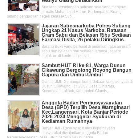
Wahyu Gilang Dihadirkan!
Suasana persidangan putusan sela yang menjerat
jurnalis Muhammad Harun, Bertempat di Ruang
sidang pengadilan negeri kelas IA Sub...
Jajaran Satresnarkoba Polres Subang
Ungkap 21 Kasus Narkoba, Ratusan
Gram Sabu dan Belasan Ribu Sediaan
Farmasi Disita, 26 pelaku Diringkus
Barang Bukti yang berhasil di amankan ratusan gram
sabu dan belasan ribu sediaan farmasi , saat di
tunjukan di konfrensi pers d...
Sambut HUT RI ke-81, Warga Dusun
Cikawung Bergotong Royong Bangun
Gapura dan Umbul-Umbul
Ciamis, JMI - Semangat kemerdekaan tampak nyata di
Dusun Cikawung, RT 26/07 Desa Cintaratu,
Kecamatan Lakbok, Kabupaten Ciamis, ...
Anggota Badan Permusyawaratan
Desa (BPD) Terpilih Desa Warnginsari
Kec.Langensari, Kota Banjar Periode
2026-2034 Menggelar Syukuran di
Kediaman Rumahnya
Banjar, JMI - Rasa syukur atas kepercayaan
masyarakat diwujudkan anggota Badan
Permusyawaratan Desa (BPD) terpilih Seli punagar...