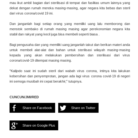
mau ikut ambil bagian dari sterilisasi di tempat dan fasilitas umum lainnya yang
dekat dengan rumah mereka masing-masing, agar negara kita bebas dan steril
dari virus corona/covid 19 ini.
Dan janganlah bagi setiap orang yang memiliki uang lalu memborong dan
menstok sembako di rumah masing masing agar perekonomian negara kita
stabil dan rakyat yang kecil juga bisa membeli seperti biasa .
Bagi pengusaha dan yang memiliki uang janganlah takut dan berikan materi anda
untuk membeli alat-alat dan bahan untuk sterilisasi wilayah masing-masing
kepada yang akan melakukan pembersihan dan sterilisasi dari virus
corona/covid-19 ditempat masing masing.
"Kalijodo saat ini sudah steril dari wabah virus corona, intinya kita lakukan
kebersihan dan penyemprotan, jangan ada lagi virus corona covid-19 di negeri
ini semoga musibah ini cepat berakhir," tutupnya.
CUNCUN/JMI/RED
Share on Facebook
Share on Twitter
Share on Google Plus