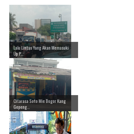
Lalu Lintas Yang Akan Memasuki
Up P...
Citarasa Soto Mie Bogor Kang
Gepeng...