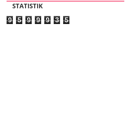
STATISTIK
9
5
9
9
9
3
5