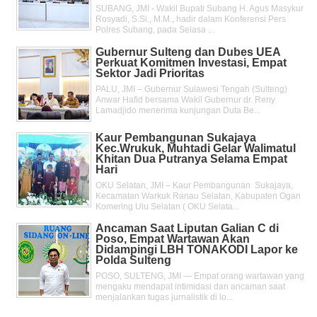
SUBANG, JMI - Wakil Bupati Subang H. Agus Masykur
Rosyadi, S.Si., M.M., hadir dalam Konferensi Pers
Polres Subang, pada Selasa ...
Gubernur Sulteng dan Dubes UEA
Perkuat Komitmen Investasi, Empat
Sektor Jadi Prioritas
PALU, JMI – Gubernur Sulawesi Tengah (Sulteng)
Anwar Hafid bersama Wakil Gubernur dr. Reny
Lamadjido menerima kunjungan Duta Be...
Kaur Pembangunan Sukajaya
Kec.Wrukuk, Muhtadi Gelar Walimatul
Khitan Dua Putranya Selama Empat
Hari
OKU Selatan, JMI – Kaur Pembangunan Sukajaya,
Kecamatan Warkuk Ranau Selatan, Kabupaten Ogan
Komering Ulu Selatan ( OKU Selata...
Ancaman Saat Liputan Galian C di
Poso, Empat Wartawan Akan
Didampingi LBH TONAKODI Lapor ke
Polda Sulteng
POSO, SULTENG, JMI — Empat orang wartawan yang
mengaku mendapat intimidasi dan ancaman saat
menjalankan tugas jurnalistik di lo...