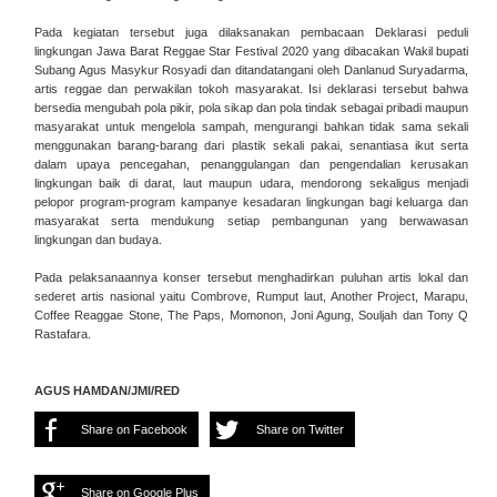
Pada kegiatan tersebut juga dilaksanakan pembacaan Deklarasi peduli
lingkungan Jawa Barat Reggae Star Festival 2020 yang dibacakan Wakil bupati
Subang Agus Masykur Rosyadi dan ditandatangani oleh Danlanud Suryadarma,
artis reggae dan perwakilan tokoh masyarakat. Isi deklarasi tersebut bahwa
bersedia mengubah pola pikir, pola sikap dan pola tindak sebagai pribadi maupun
masyarakat untuk mengelola sampah, mengurangi bahkan tidak sama sekali
menggunakan barang-barang dari plastik sekali pakai, senantiasa ikut serta
dalam upaya pencegahan, penanggulangan dan pengendalian kerusakan
lingkungan baik di darat, laut maupun udara, mendorong sekaligus menjadi
pelopor program-program kampanye kesadaran lingkungan bagi keluarga dan
masyarakat serta mendukung setiap pembangunan yang berwawasan
lingkungan dan budaya.
Pada pelaksanaannya konser tersebut menghadirkan puluhan artis lokal dan
sederet artis nasional yaitu Combrove, Rumput laut, Another Project, Marapu,
Coffee Reaggae Stone, The Paps, Momonon, Joni Agung, Souljah dan Tony Q
Rastafara.
AGUS HAMDAN/JMI/RED
Share on Facebook
Share on Twitter
Share on Google Plus