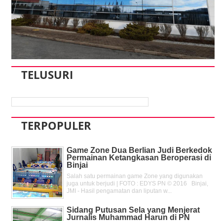
TELUSURI
TERPOPULER
Game Zone Dua Berlian Judi Berkedok
Permainan Ketangkasan Beroperasi di
Binjai
Salah satu permainan game Zone yang digunakan
juga untuk berjudi | FOTO : EDYS PN © 2016 Binjai,
JMI - Hasil pengamatan dan liputan w...
Sidang Putusan Sela yang Menjerat
Jurnalis Muhammad Harun di PN