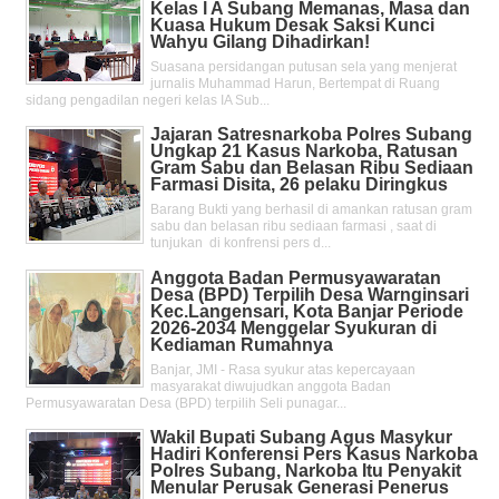
Kelas l A Subang Memanas, Masa dan
Kuasa Hukum Desak Saksi Kunci
Wahyu Gilang Dihadirkan!
Suasana persidangan putusan sela yang menjerat
jurnalis Muhammad Harun, Bertempat di Ruang
sidang pengadilan negeri kelas IA Sub...
Jajaran Satresnarkoba Polres Subang
Ungkap 21 Kasus Narkoba, Ratusan
Gram Sabu dan Belasan Ribu Sediaan
Farmasi Disita, 26 pelaku Diringkus
Barang Bukti yang berhasil di amankan ratusan gram
sabu dan belasan ribu sediaan farmasi , saat di
tunjukan di konfrensi pers d...
Anggota Badan Permusyawaratan
Desa (BPD) Terpilih Desa Warnginsari
Kec.Langensari, Kota Banjar Periode
2026-2034 Menggelar Syukuran di
Kediaman Rumahnya
Banjar, JMI - Rasa syukur atas kepercayaan
masyarakat diwujudkan anggota Badan
Permusyawaratan Desa (BPD) terpilih Seli punagar...
Wakil Bupati Subang Agus Masykur
Hadiri Konferensi Pers Kasus Narkoba
Polres Subang, Narkoba Itu Penyakit
Menular Perusak Generasi Penerus