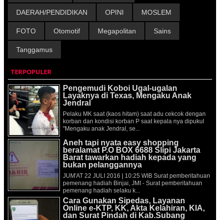
DAERAH/PENDIDIKAN
OPINI
MOSLEM
FOTO
Otomotif
Megapolitan
Sains
Tanggamus
TERPOPULER
Pengemudi Koboi Ugal-ugalan
Layaknya di Texas, Mengaku Anak
Jendral
Pelaku MK saat (kaos hitam) saat adu cekcok dengan
korban dan kondisi korban P saat kepala nya dipukul
"Mengaku anak Jendral, se...
Aneh tapi nyata easy shopping
beralamat P.O BOX 6688 Slipi Jakarta
Barat tawarkan hadiah kepada yang
bukan pelanggannya
JUM'AT 22 JULI 2016 | 10:25 WIB Surat pemberitahuan
pemenang hadiah Binjai, JMI - Surat pemberitahuan
pemenang hadiah selaku k...
Cara Gunakan Sipedas, Layanan
Online e-KTP, KK, Akta Kelahiran, KIA,
dan Surat Pindah di Kab.Subang