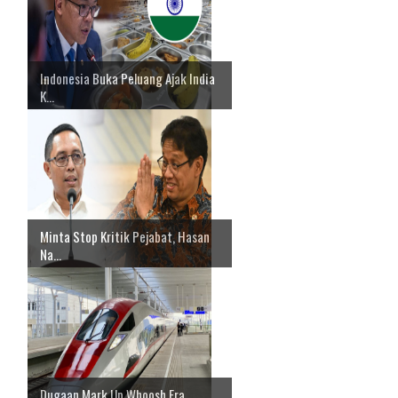
Indonesia Buka Peluang Ajak India
K...
Minta Stop Kritik Pejabat, Hasan
Na...
Dugaan Mark Up Whoosh Era