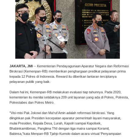
JAKARTA, JMI
-- Kementerian Pendayagunaan Aparatur Negara dan Reformasi
Birokrasi (Kemenpan-RB) memberikan penghargaan predikat pelayanan prima
kepada 12 Polres di Indonesia. Reward itu diberikan lantaran terciptanya
pelayanan publik yang baik.
Dalam hal ini, Kemenpan-RB melakukan evaluasi tiap tahunnya. Pada 2020,
kementerian itu menilai setidaknya 209 unit layanan yang ada di Polres, Polresta,
Polrestabes dan Polres Metro.
"Visi-misi Pak Jokowi dan Ma'ruf Amin adalah reformasi birokrasi. Yang
diinginkan pak Presiden kecepatan aparatur pemerintah layani masyarakat,
mulai Presiden, Kepala Desa, Lurah, Kapolri sampai Kapolsek,
Bhabinkamtibmas, Panglima TNI dengan tiga matra sampai Koramil,
Babinsa,"kata Menpan-RB Tjahjo Kumolo dalam acara virtual 'Penyampaian