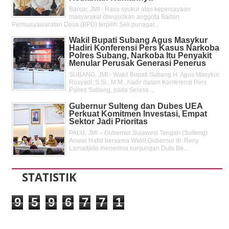
Banjar, JMI - Rasa syukur atas kepercayaan
masyarakat diwujudkan anggota Badan
Permusyawaratan Desa (BPD) terpilih Seli punagar...
Wakil Bupati Subang Agus Masykur
Hadiri Konferensi Pers Kasus Narkoba
Polres Subang, Narkoba Itu Penyakit
Menular Perusak Generasi Penerus
SUBANG, JMI - Wakil Bupati Subang H. Agus Masykur
Rosyadi, S.Si., M.M., hadir dalam Konferensi Pers
Polres Subang, pada Selasa ...
Gubernur Sulteng dan Dubes UEA
Perkuat Komitmen Investasi, Empat
Sektor Jadi Prioritas
PALU, JMI – Gubernur Sulawesi Tengah (Sulteng)
Anwar Hafid bersama Wakil Gubernur dr. Reny
Lamadjido menerima kunjungan Duta Be...
STATISTIK
9
5
9
6
7
7
1