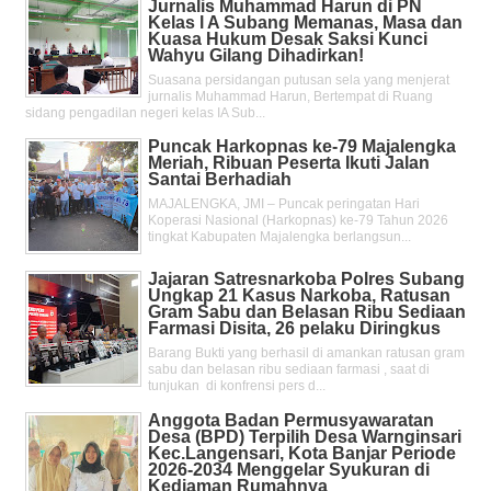
Jurnalis Muhammad Harun di PN
Kelas l A Subang Memanas, Masa dan
Kuasa Hukum Desak Saksi Kunci
Wahyu Gilang Dihadirkan!
Suasana persidangan putusan sela yang menjerat
jurnalis Muhammad Harun, Bertempat di Ruang
sidang pengadilan negeri kelas IA Sub...
Puncak Harkopnas ke-79 Majalengka
Meriah, Ribuan Peserta Ikuti Jalan
Santai Berhadiah
MAJALENGKA, JMI – Puncak peringatan Hari
Koperasi Nasional (Harkopnas) ke-79 Tahun 2026
tingkat Kabupaten Majalengka berlangsun...
Jajaran Satresnarkoba Polres Subang
Ungkap 21 Kasus Narkoba, Ratusan
Gram Sabu dan Belasan Ribu Sediaan
Farmasi Disita, 26 pelaku Diringkus
Barang Bukti yang berhasil di amankan ratusan gram
sabu dan belasan ribu sediaan farmasi , saat di
tunjukan di konfrensi pers d...
Anggota Badan Permusyawaratan
Desa (BPD) Terpilih Desa Warnginsari
Kec.Langensari, Kota Banjar Periode
2026-2034 Menggelar Syukuran di
Kediaman Rumahnya