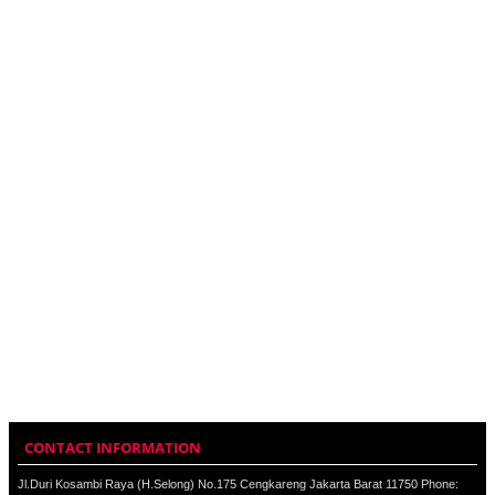
CONTACT INFORMATION
Jl.Duri Kosambi Raya (H.Selong) No.175 Cengkareng Jakarta Barat 11750 Phone: