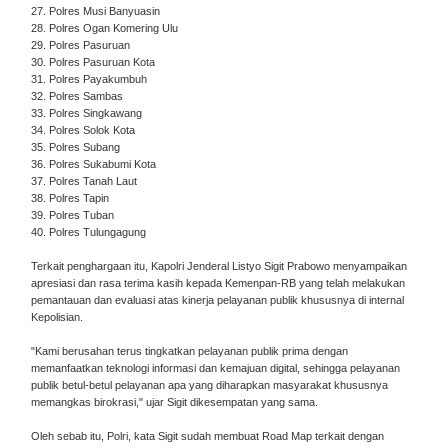
27. Polres Musi Banyuasin
28. Polres Ogan Komering Ulu
29. Polres Pasuruan
30. Polres Pasuruan Kota
31. Polres Payakumbuh
32. Polres Sambas
33. Polres Singkawang
34. Polres Solok Kota
35. Polres Subang
36. Polres Sukabumi Kota
37. Polres Tanah Laut
38. Polres Tapin
39. Polres Tuban
40. Polres Tulungagung
Terkait penghargaan itu, Kapolri Jenderal Listyo Sigit Prabowo menyampaikan
apresiasi dan rasa terima kasih kepada Kemenpan-RB yang telah melakukan
pemantauan dan evaluasi atas kinerja pelayanan publik khususnya di internal
Kepolisian.
"Kami berusahan terus tingkatkan pelayanan publik prima dengan
memanfaatkan teknologi informasi dan kemajuan digital, sehingga pelayanan
publik betul-betul pelayanan apa yang diharapkan masyarakat khususnya
memangkas birokrasi," ujar Sigit dikesempatan yang sama.
Oleh sebab itu, Polri, kata Sigit sudah membuat Road Map terkait dengan