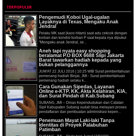
TERPOPULER
Pengemudi Koboi Ugal-ugalan
Layaknya di Texas, Mengaku Anak
Jendral
Pelaku MK saat (kaos hitam) saat adu cekcok dengan
korban dan kondisi korban P saat kepala nya dipukul
"Mengaku anak Jendral, se...
Aneh tapi nyata easy shopping
beralamat P.O BOX 6688 Slipi Jakarta
Barat tawarkan hadiah kepada yang
bukan pelanggannya
JUM'AT 22 JULI 2016 | 10:25 WIB Surat pemberitahuan
pemenang hadiah Binjai, JMI - Surat pemberitahuan
pemenang hadiah selaku k...
Cara Gunakan Sipedas, Layanan
Online e-KTP, KK, Akta Kelahiran, KIA,
dan Surat Pindah di Kab.Subang
SUBANG, JMI -- Dinas Kependudukan dan Catatan
Sipil Kabupaten Subang sudah bisa melayani proses
pendaftaran dan pembuatan administrasi kepen...
Penemuan Mayat Laki-laki Tanpa
Identitas di Proyek Palabuhan
Patimban