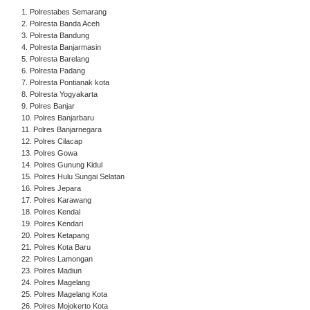
1. Polrestabes Semarang
2. Polresta Banda Aceh
3. Polresta Bandung
4. Polresta Banjarmasin
5. Polresta Barelang
6. Polresta Padang
7. Polresta Pontianak kota
8. Polresta Yogyakarta
9. Polres Banjar
10. Polres Banjarbaru
11. Polres Banjarnegara
12. Polres Cilacap
13. Polres Gowa
14. Polres Gunung Kidul
15. Polres Hulu Sungai Selatan
16. Polres Jepara
17. Polres Karawang
18. Polres Kendal
19. Polres Kendari
20. Polres Ketapang
21. Polres Kota Baru
22. Polres Lamongan
23. Polres Madiun
24. Polres Magelang
25. Polres Magelang Kota
26. Polres Mojokerto Kota