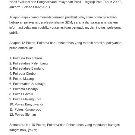
Hasil Evaluasi dan Pengharhaan Pelayanan Publik Lingkup Polri Tahun 2020',
Jakarta, Selasa (16/2/2021).
Adapun aspek yang menjadi penilaian predikat pelayanan prima itu adalah,
kebijakan pelayanan, profesionalisme SDM, sarana dan prasarana, sistem
informasi pelayanan publik, konsultasi dan pengaduan, dan inovasi pelayanan
publik.
Adapun 12 Polres, Polresta dan Polrestabes yang meraih predikat pelayanan
prima antara lain;
1. Polresta Pekanbaru
2. Polrestabes Palembang
3. Polrestabes Bandung
4. Polresta Cirebon
5. Polres Malang
6. Polrestabes Surabaya
7. Polresta Sidoarjo
8. Polres Gresik
9. Polres Malang Kota
10. Polres Banyuwangi
11. Polres Kulonprogo
12. Polres Sleman
Sementara itu, 40 Polres, Polresta dan Polrestabes yang mendapat kategori
sangat baik, yakni;