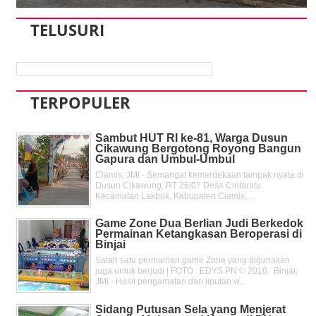
TELUSURI
TERPOPULER
Sambut HUT RI ke-81, Warga Dusun
Cikawung Bergotong Royong Bangun
Gapura dan Umbul-Umbul
Ciamis, JMI - Semangat kemerdekaan tampak nyata di
Dusun Cikawung, RT 26/07 Desa Cintaratu,
Kecamatan Lakbok, Kabupaten Ciamis, ...
Game Zone Dua Berlian Judi Berkedok
Permainan Ketangkasan Beroperasi di
Binjai
Salah satu permainan game Zone yang digunakan
juga untuk berjudi | FOTO : EDYS PN © 2016 Binjai,
JMI - Hasil pengamatan dan liputan w...
Sidang Putusan Sela yang Menjerat