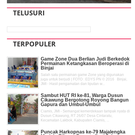
TELUSURI
TERPOPULER
Game Zone Dua Berlian Judi Berkedok
Permainan Ketangkasan Beroperasi di
Binjai
Salah satu permainan game Zone yang digunakan
juga untuk berjudi | FOTO : EDYS PN © 2016 Binjai,
JMI - Hasil pengamatan dan liputan w...
Sambut HUT RI ke-81, Warga Dusun
Cikawung Bergotong Royong Bangun
Gapura dan Umbul-Umbul
Ciamis, JMI - Semangat kemerdekaan tampak nyata di
Dusun Cikawung, RT 26/07 Desa Cintaratu,
Kecamatan Lakbok, Kabupaten Ciamis, ...
Puncak Harkopnas ke-79 Majalengka