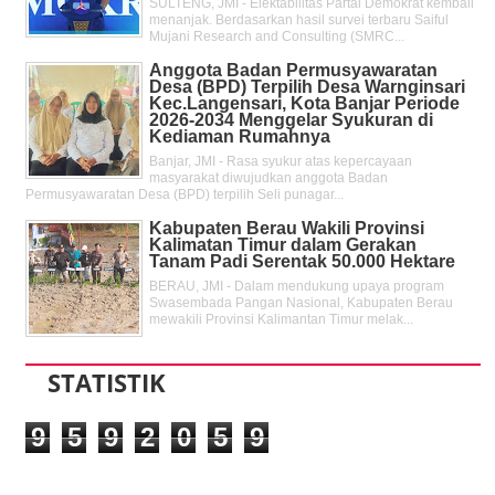
SULTENG, JMI - Elektabilitas Partai Demokrat kembali
menanjak. Berdasarkan hasil survei terbaru Saiful
Mujani Research and Consulting (SMRC...
Anggota Badan Permusyawaratan
Desa (BPD) Terpilih Desa Warnginsari
Kec.Langensari, Kota Banjar Periode
2026-2034 Menggelar Syukuran di
Kediaman Rumahnya
Banjar, JMI - Rasa syukur atas kepercayaan
masyarakat diwujudkan anggota Badan
Permusyawaratan Desa (BPD) terpilih Seli punagar...
Kabupaten Berau Wakili Provinsi
Kalimatan Timur dalam Gerakan
Tanam Padi Serentak 50.000 Hektare
BERAU, JMI - Dalam mendukung upaya program
Swasembada Pangan Nasional, Kabupaten Berau
mewakili Provinsi Kalimantan Timur melak...
STATISTIK
9
5
9
2
0
5
9