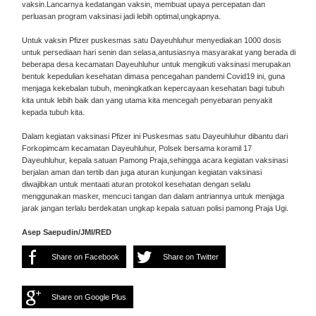
vaksin.Lancarnya kedatangan vaksin, membuat upaya percepatan dan
perluasan program vaksinasi jadi lebih optimal,ungkapnya.
Untuk vaksin Pfizer puskesmas satu Dayeuhluhur menyediakan 1000 dosis
untuk persediaan hari senin dan selasa,antusiasnya masyarakat yang berada di
beberapa desa kecamatan Dayeuhluhur untuk mengikuti vaksinasi merupakan
bentuk kepedulian kesehatan dimasa pencegahan pandemi Covid19 ini, guna
menjaga kekebalan tubuh, meningkatkan kepercayaan kesehatan bagi tubuh
kita untuk lebih baik dan yang utama kita mencegah penyebaran penyakit
kepada tubuh kita.
Dalam kegiatan vaksinasi Pfizer ini Puskesmas satu Dayeuhluhur dibantu dari
Forkopimcam kecamatan Dayeuhluhur, Polsek bersama koramil 17
Dayeuhluhur, kepala satuan Pamong Praja,sehingga acara kegiatan vaksinasi
berjalan aman dan tertib dan juga aturan kunjungan kegiatan vaksinasi
diwajibkan untuk mentaati aturan protokol kesehatan dengan selalu
menggunakan masker, mencuci tangan dan dalam antriannya untuk menjaga
jarak jangan terlalu berdekatan ungkap kepala satuan polisi pamong Praja Ugi.
Asep Saepudin/JMI/RED
Share on Facebook
Share on Twitter
Share on Google Plus