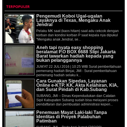
TERPOPULER
Pengemudi Koboi Ugal-ugalan
Layaknya di Texas, Mengaku Anak
Jendral
Pelaku MK saat (kaos hitam) saat adu cekcok dengan
korban dan kondisi korban P saat kepala nya dipukul
"Mengaku anak Jendral, se...
Aneh tapi nyata easy shopping
beralamat P.O BOX 6688 Slipi Jakarta
Barat tawarkan hadiah kepada yang
bukan pelanggannya
JUM'AT 22 JULI 2016 | 10:25 WIB Surat pemberitahuan
pemenang hadiah Binjai, JMI - Surat pemberitahuan
pemenang hadiah selaku k...
Cara Gunakan Sipedas, Layanan
Online e-KTP, KK, Akta Kelahiran, KIA,
dan Surat Pindah di Kab.Subang
SUBANG, JMI -- Dinas Kependudukan dan Catatan
Sipil Kabupaten Subang sudah bisa melayani proses
pendaftaran dan pembuatan administrasi kepen...
Penemuan Mayat Laki-laki Tanpa
Identitas di Proyek Palabuhan
Patimban