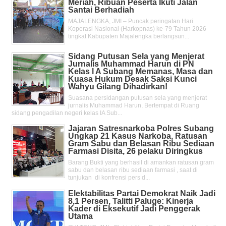
Meriah, Ribuan Peserta Ikuti Jalan
Santai Berhadiah
MAJALENGKA, JMI – Puncak peringatan Hari
Koperasi Nasional (Harkopnas) ke-79 Tahun 2026
tingkat Kabupaten Majalengka berlangsun...
Sidang Putusan Sela yang Menjerat
Jurnalis Muhammad Harun di PN
Kelas l A Subang Memanas, Masa dan
Kuasa Hukum Desak Saksi Kunci
Wahyu Gilang Dihadirkan!
Suasana persidangan putusan sela yang menjerat
jurnalis Muhammad Harun, Bertempat di Ruang
sidang pengadilan negeri kelas IA Sub...
Jajaran Satresnarkoba Polres Subang
Ungkap 21 Kasus Narkoba, Ratusan
Gram Sabu dan Belasan Ribu Sediaan
Farmasi Disita, 26 pelaku Diringkus
Barang Bukti yang berhasil di amankan ratusan gram
sabu dan belasan ribu sediaan farmasi , saat di
tunjukan di konfrensi pers d...
Elektabilitas Partai Demokrat Naik Jadi
8,1 Persen, Talitti Paluge: Kinerja
Kader di Eksekutif Jadi Penggerak
Utama