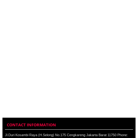
CONTACT INFORMATION
Jl.Duri Kosambi Raya (H.Selong) No.175 Cengkareng Jakarta Barat 11750 Phone: