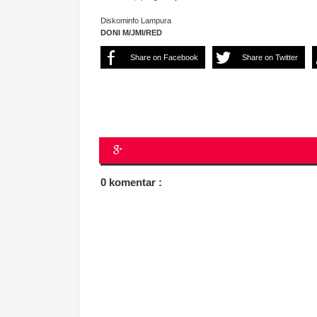
Diskominfo Lampura
DONI M/JMI/RED
Share on Facebook
Share on Twitter
0 komentar :