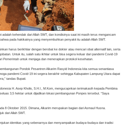
ni adalah kehendak dari Allah SWT, dan kondisinya saat ini masih terus mengancam
 bahwa pada hakikatnya yang menyembuhkan penyakit itu adalah Allah SWT.
nkan harus berikhtiar dengan berobat ke dokter atau mencari obat alternatif lain, serta
atan. Untuk itu, salah satu ikhtiar untuk bisa segera keluar dari pandemi Covid-19
ri Pemerintah untuk menjaga dan menerapkan protokol kesehatan.
embangunan Pondok Pesantren Alkarim Rasyid Indonesia kita semua senantiasa
semoga pandemi Covid-19 ini segera berakhir sehingga Kabupaten Lampung Utara dapat
ra,” tandas Bupati.
donesia H. Asep Kholis, S.H.I., M.Kom, mengucapnkan terimakasih kepada Pembina
eluas 3,5 hektar untuk dijadikan lokasi pembangunan Ponpes tersebut. “Saya
pada 8 Oktober 2015. Dimana, Alkarim merupakan bagian dari Asmaul Husna.
juk dari Allah SWT.
unjukan identitas yang sebenarnya dan menyampaikan budaya-budaya dan tradisi