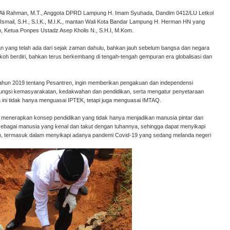
s. Ali Rahman, M.T., Anggota DPRD Lampung H. Imam Syuhada, Dandim 0412/LU Letkol
smail, S.H., S.I.K., M.I.K., mantan Wali Kota Bandar Lampung H. Herman HN yang
, Ketua Ponpes Ustadz Asep Kholis N., S.H.I, M.Kom.
an yang telah ada dari sejak zaman dahulu, bahkan jauh sebelum bangsa dan negara
okoh berdiri, bahkan terus berkembang di tengah-tengah gempuran era globalisasi dan
ahun 2019 tentang Pesantren, ingin memberikan pengakuan dan independensi
ngsi kemasyarakatan, kedakwahan dan pendidikan, serta mengatur penyetaraan
ini tidak hanya menguasai IPTEK, tetapi juga menguasai IMTAQ.
ya menerapkan konsep pendidikan yang tidak hanya menjadikan manusia pintar dan
sebagai manusia yang kenal dan takut dengan tuhannya, sehingga dapat menyikapi
rnih, termasuk dalam menyikapi adanya pandemi Covid-19 yang sedang melanda negeri