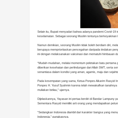
Selain itu, Bupati menyadari bahwa adanya pandemi Covid-19 i
keselamatan. Sebagai seorang Muslim tentunya berkeyakinan
Namun demikian, seorang Muslim tidak boleh berdiam diri, melai
berupaya memprioritaskan pencegahan daripada tindakan pengob
ini dengan melaksanakan vaksinasi dan mematuhi himbauan da
“Mudah-mudahan, melalui momentum peletakan batu pertama p
diberikan kesehatan dan perlindungan dari Allah SWT, serta 
senantiasa dalam kondisi yang aman, agamis, maju dan sejahte
Pada kesempatan yang sama, Ketua Ponpes Alkarim Rasyid In
Ponpes H. Yusuf Syahmin karena telah mewakafkan tanahnya s
muliakan beliau,” ujarnya.
Dijelaskannya, Yayasan ini pertaa berdiri di Bandar Lampuny 
Sementara Rasyid memiliki arti orang yang mendapatkan petun
“Sedangkan Indonesia diambil dari karakter bangsa yang men
Indonesia,” pungkasnya.