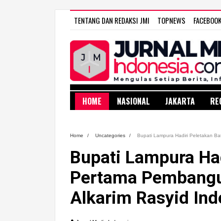
TENTANG DAN REDAKSI JMI
TOPNEWS
FACEBOO
HOME
NASIONAL
JAKARTA
RE
Home
/
Uncategories
/
Bupati Lampura Hadiri Peletakan B
Bupati Lampura Had
Pertama Pembangu
Alkarim Rasyid Ind