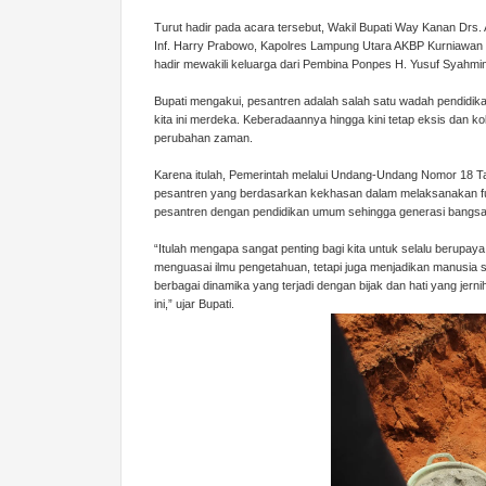
Turut hadir pada acara tersebut, Wakil Bupati Way Kanan Dr
Inf. Harry Prabowo, Kapolres Lampung Utara AKBP Kurniawan I
hadir mewakili keluarga dari Pembina Ponpes H. Yusuf Syahmin
Bupati mengakui, pesantren adalah salah satu wadah pendidik
kita ini merdeka. Keberadaannya hingga kini tetap eksis dan k
perubahan zaman.
Karena itulah, Pemerintah melalui Undang-Undang Nomor 18 T
pesantren yang berdasarkan kekhasan dalam melaksanakan fu
pesantren dengan pendidikan umum sehingga generasi bangsa 
“Itulah mengapa sangat penting bagi kita untuk selalu berupa
menguasai ilmu pengetahuan, tetapi juga menjadikan manusia 
berbagai dinamika yang terjadi dengan bijak dan hati yang je
ini,” ujar Bupati.