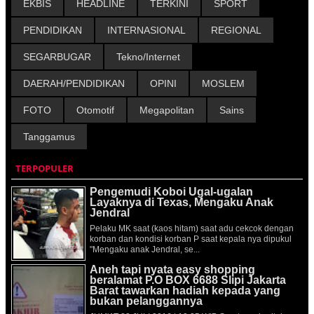
EKBIS
HEADLINE
TERKINI
SPORT
PENDIDIKAN
INTERNASIONAL
REGIONAL
SEGARBUGAR
Tekno/Internet
DAERAH/PENDIDIKAN
OPINI
MOSLEM
FOTO
Otomotif
Megapolitan
Sains
Tanggamus
TERPOPULER
Pengemudi Koboi Ugal-ugalan
Layaknya di Texas, Mengaku Anak
Jendral
Pelaku MK saat (kaos hitam) saat adu cekcok dengan
korban dan kondisi korban P saat kepala nya dipukul
"Mengaku anak Jendral, se...
Aneh tapi nyata easy shopping
beralamat P.O BOX 6688 Slipi Jakarta
Barat tawarkan hadiah kepada yang
bukan pelanggannya