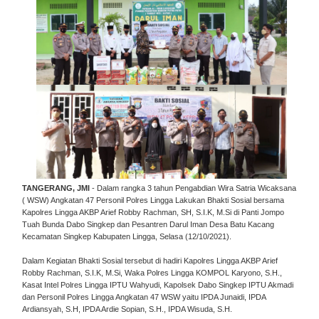
TANGERANG, JMI
- Dalam rangka 3 tahun Pengabdian Wira Satria Wicaksana
( WSW) Angkatan 47 Personil Polres Lingga Lakukan Bhakti Sosial bersama
Kapolres Lingga AKBP Arief Robby Rachman, SH, S.I.K, M.Si di Panti Jompo
Tuah Bunda Dabo Singkep dan Pesantren Darul Iman Desa Batu Kacang
Kecamatan Singkep Kabupaten Lingga, Selasa (12/10/2021).
Dalam Kegiatan Bhakti Sosial tersebut di hadiri Kapolres Lingga AKBP Arief
Robby Rachman, S.I.K, M.Si, Waka Polres Lingga KOMPOL Karyono, S.H.,
Kasat Intel Polres Lingga IPTU Wahyudi, Kapolsek Dabo Singkep IPTU Akmadi
dan Personil Polres Lingga Angkatan 47 WSW yaitu IPDA Junaidi, IPDA
Ardiansyah, S.H, IPDA Ardie Sopian, S.H., IPDA Wisuda, S.H.