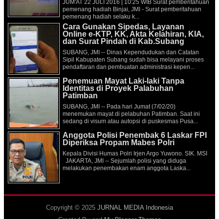
JUM'AT 22 JULI 2016 | 10:25 WIB Surat pemberitahuan
pemenang hadiah Binjai, JMI - Surat pemberitahuan
pemenang hadiah selaku k...
Cara Gunakan Sipedas, Layanan
Online e-KTP, KK, Akta Kelahiran, KIA,
dan Surat Pindah di Kab.Subang
SUBANG, JMI -- Dinas Kependudukan dan Catatan
Sipil Kabupaten Subang sudah bisa melayani proses
pendaftaran dan pembuatan administrasi kepen...
Penemuan Mayat Laki-laki Tanpa
Identitas di Proyek Palabuhan
Patimban
SUBANG, JMI -- Pada hari Jumat (7/02/20)
menemukan mayat di pelabuhan Patimban. Saat ini
sedang di visum atau autopsi di puskesmas Pusa...
Anggota Polisi Penembak 6 Laskar FPI
Diperiksa Propam Mabes Polri
Kepala Divisi Humas Polri Irjen Argo Yuwono. SIK. MSI
JAKARTA, JMI -- Sejumlah polisi yang diduga
melakukan penembakan enam anggota Laska...
Copyright © 2025
JURNAL MEDIA Indonesia