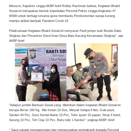
Menurut, Kapolres Lingga AKBP Arief Robby Rachman bahwa, Kegiatan Bhakti
Sosial ini merupakan bentuk kepedulian Personil Polres Lingga Angkatan 47
WSW untuk berbagi sesama guna membantu Perekonomian warga kurang
mampu akibat dampak Pandemi Covid-19
Pelaksanaan Kegiatan Bhakti Sosial ini menyasar Panti jompo tuah Bunda Dabo
Singkep dan Pesantren Darul Iman Desa Batu Kacang Kecamatan Singkep". ujar
AKBP Arief.
"Adapun jumlah Bantuan Sosial yang diberikan dalam kegiatan Bhakti Sosial ini
berupa Beras 180 Kg, Mie Instan 10 Dus, Minyak kelapa 8 liter, Gula pasir,
Sarden 44 Psc, Susu Kental Manis 10 Psc, Telor ayam 10 papan, Sirup 4 botol,
Sarung 10 Psc, Teh Clup 10 Psc, Buku tulis 1 Kardus". ungkap AKBP. Arief.
" Saya sangat mengapresiasi dan mengucapkan terimakasih kepada Personil