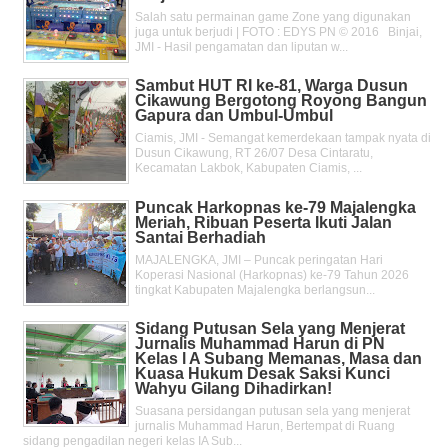
Salah satu permainan game Zone yang digunakan
juga untuk berjudi | FOTO : EDYS PN © 2016 Binjai,
JMI - Hasil pengamatan dan liputan w...
Sambut HUT RI ke-81, Warga Dusun
Cikawung Bergotong Royong Bangun
Gapura dan Umbul-Umbul
Ciamis, JMI - Semangat kemerdekaan tampak nyata di
Dusun Cikawung, RT 26/07 Desa Cintaratu,
Kecamatan Lakbok, Kabupaten Ciamis, ...
Puncak Harkopnas ke-79 Majalengka
Meriah, Ribuan Peserta Ikuti Jalan
Santai Berhadiah
MAJALENGKA, JMI – Puncak peringatan Hari
Koperasi Nasional (Harkopnas) ke-79 Tahun 2026
tingkat Kabupaten Majalengka berlangsun...
Sidang Putusan Sela yang Menjerat
Jurnalis Muhammad Harun di PN
Kelas l A Subang Memanas, Masa dan
Kuasa Hukum Desak Saksi Kunci
Wahyu Gilang Dihadirkan!
Suasana persidangan putusan sela yang menjerat
jurnalis Muhammad Harun, Bertempat di Ruang
sidang pengadilan negeri kelas IA Sub...