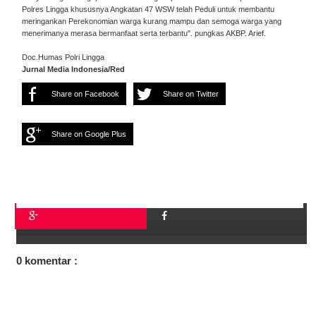
Polres Lingga khususnya Angkatan 47 WSW telah Peduli untuk membantu
meringankan Perekonomian warga kurang mampu dan semoga warga yang
menerimanya merasa bermanfaat serta terbantu". pungkas AKBP. Arief.
Doc.Humas Polri Lingga
Jurnal Media Indonesia/Red
Share on Facebook
Share on Twitter
Share on Google Plus
0 komentar :