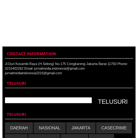
CONTACT INFORMATION
Jl.Duri Kosambi Raya (H.Selong) No.175 Cengkareng Jakarta Barat 11750 Phone:
0215402262 Email: jurnalmedia.indonesia@gmail.com
jurnalmediaindonesia2016@gmail.com
TELUSURI
TELUSURI
DAERAH
NASIONAL
JAKARTA
CASECRIME