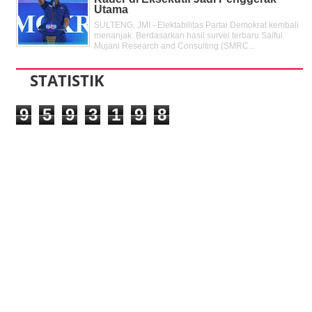
Utama
SULTENG, JMI - Elektabilitas Partai Demokrat kembali
menanjak. Berdasarkan hasil survei terbaru Saiful
Mujani Research and Consulting (SMRC...
STATISTIK
9
5
9
3
1
9
8