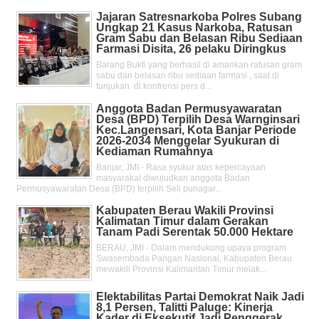
Jajaran Satresnarkoba Polres Subang
Ungkap 21 Kasus Narkoba, Ratusan
Gram Sabu dan Belasan Ribu Sediaan
Farmasi Disita, 26 pelaku Diringkus
Barang Bukti yang berhasil di amankan ratusan gram
sabu dan belasan ribu sediaan farmasi , saat di
tunjukan di konfrensi pers d...
Anggota Badan Permusyawaratan
Desa (BPD) Terpilih Desa Warnginsari
Kec.Langensari, Kota Banjar Periode
2026-2034 Menggelar Syukuran di
Kediaman Rumahnya
Banjar, JMI - Rasa syukur atas kepercayaan
masyarakat diwujudkan anggota Badan
Permusyawaratan Desa (BPD) terpilih Seli punagar...
Kabupaten Berau Wakili Provinsi
Kalimatan Timur dalam Gerakan
Tanam Padi Serentak 50.000 Hektare
BERAU, JMI - Dalam mendukung upaya program
Swasembada Pangan Nasional, Kabupaten Berau
mewakili Provinsi Kalimantan Timur melak...
Elektabilitas Partai Demokrat Naik Jadi
8,1 Persen, Talitti Paluge: Kinerja
Kader di Eksekutif Jadi Penggerak