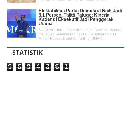
Elektabilitas Partai Demokrat Naik Jadi
8,1 Persen, Talitti Paluge: Kinerja
Kader di Eksekutif Jadi Penggerak
Utama
SULTENG, JMI - Elektabilitas Partai Demokrat kembali
menanjak. Berdasarkan hasil survei terbaru Saiful
Mujani Research and Consulting (SMRC...
STATISTIK
9
5
9
4
3
6
1