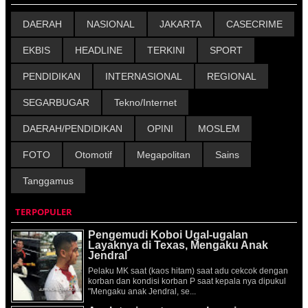
DAERAH
NASIONAL
JAKARTA
CASECRIME
EKBIS
HEADLINE
TERKINI
SPORT
PENDIDIKAN
INTERNASIONAL
REGIONAL
SEGARBUGAR
Tekno/Internet
DAERAH/PENDIDIKAN
OPINI
MOSLEM
FOTO
Otomotif
Megapolitan
Sains
Tanggamus
TERPOPULER
Pengemudi Koboi Ugal-ugalan
Layaknya di Texas, Mengaku Anak
Jendral
Pelaku MK saat (kaos hitam) saat adu cekcok dengan
korban dan kondisi korban P saat kepala nya dipukul
"Mengaku anak Jendral, se...