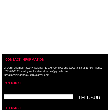
CONTACT INFORMATION
Jl.Duri Kosambi Raya (H.Selong) No.175 Cengkareng Jakarta Barat 11750 Phone:
0215402262 Email: jurnalmedia.indonesia@gmail.com
jurnalmediaindonesia2016@gmail.com
TELUSURI
TELUSURI