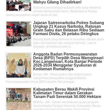
Wahyu Gilang Dihadirkan!
Suasana persidangan putusan sela yang menjerat
jurnalis Muhammad Harun, Bertempat di Ruang
sidang pengadilan negeri kelas IA Sub...
Jajaran Satresnarkoba Polres Subang
Ungkap 21 Kasus Narkoba, Ratusan
Gram Sabu dan Belasan Ribu Sediaan
Farmasi Disita, 26 pelaku Diringkus
Barang Bukti yang berhasil di amankan ratusan gram
sabu dan belasan ribu sediaan farmasi , saat di
tunjukan di konfrensi pers d...
Anggota Badan Permusyawaratan
Desa (BPD) Terpilih Desa Warnginsari
Kec.Langensari, Kota Banjar Periode
2026-2034 Menggelar Syukuran di
Kediaman Rumahnya
Banjar, JMI - Rasa syukur atas kepercayaan
masyarakat diwujudkan anggota Badan
Permusyawaratan Desa (BPD) terpilih Seli punagar...
Kabupaten Berau Wakili Provinsi
Kalimatan Timur dalam Gerakan
Tanam Padi Serentak 50.000 Hektare
BERAU, JMI - Dalam mendukung upaya program
Swasembada Pangan Nasional, Kabupaten Berau
mewakili Provinsi Kalimantan Timur melak...