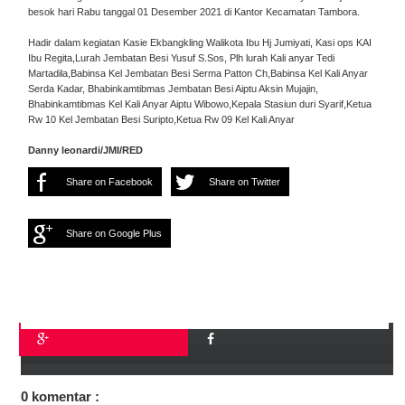
besok hari Rabu tanggal 01 Desember 2021 di Kantor Kecamatan Tambora.
Hadir dalam kegiatan Kasie Ekbangkling Walikota Ibu Hj Jumiyati, Kasi ops KAI
Ibu Regita,Lurah Jembatan Besi Yusuf S.Sos, Plh lurah Kali anyar Tedi
Martadila,Babinsa Kel Jembatan Besi Serma Patton Ch,Babinsa Kel Kali Anyar
Serda Kadar, Bhabinkamtibmas Jembatan Besi Aiptu Aksin Mujajin,
Bhabinkamtibmas Kel Kali Anyar Aiptu Wibowo,Kepala Stasiun duri Syarif,Ketua
Rw 10 Kel Jembatan Besi Suripto,Ketua Rw 09 Kel Kali Anyar
Danny leonardi/JMI/RED
Share on Facebook
Share on Twitter
Share on Google Plus
0 komentar :