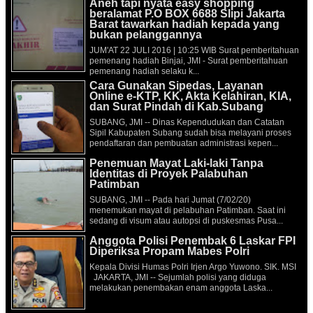
Aneh tapi nyata easy shopping
beralamat P.O BOX 6688 Slipi Jakarta
Barat tawarkan hadiah kepada yang
bukan pelanggannya
JUM'AT 22 JULI 2016 | 10:25 WIB Surat pemberitahuan
pemenang hadiah Binjai, JMI - Surat pemberitahuan
pemenang hadiah selaku k...
Cara Gunakan Sipedas, Layanan
Online e-KTP, KK, Akta Kelahiran, KIA,
dan Surat Pindah di Kab.Subang
SUBANG, JMI -- Dinas Kependudukan dan Catatan
Sipil Kabupaten Subang sudah bisa melayani proses
pendaftaran dan pembuatan administrasi kepen...
Penemuan Mayat Laki-laki Tanpa
Identitas di Proyek Palabuhan
Patimban
SUBANG, JMI -- Pada hari Jumat (7/02/20)
menemukan mayat di pelabuhan Patimban. Saat ini
sedang di visum atau autopsi di puskesmas Pusa...
Anggota Polisi Penembak 6 Laskar FPI
Diperiksa Propam Mabes Polri
Kepala Divisi Humas Polri Irjen Argo Yuwono. SIK. MSI
JAKARTA, JMI -- Sejumlah polisi yang diduga
melakukan penembakan enam anggota Laska...