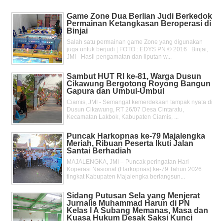
Game Zone Dua Berlian Judi Berkedok
Permainan Ketangkasan Beroperasi di
Binjai
Salah satu permainan game Zone yang digunakan
juga untuk berjudi | FOTO : EDYS PN © 2016 Binjai,
JMI - Hasil pengamatan dan liputan w...
Sambut HUT RI ke-81, Warga Dusun
Cikawung Bergotong Royong Bangun
Gapura dan Umbul-Umbul
Ciamis, JMI - Semangat kemerdekaan tampak nyata di
Dusun Cikawung, RT 26/07 Desa Cintaratu,
Kecamatan Lakbok, Kabupaten Ciamis, ...
Puncak Harkopnas ke-79 Majalengka
Meriah, Ribuan Peserta Ikuti Jalan
Santai Berhadiah
MAJALENGKA, JMI – Puncak peringatan Hari
Koperasi Nasional (Harkopnas) ke-79 Tahun 2026
tingkat Kabupaten Majalengka berlangsun...
Sidang Putusan Sela yang Menjerat
Jurnalis Muhammad Harun di PN
Kelas l A Subang Memanas, Masa dan
Kuasa Hukum Desak Saksi Kunci