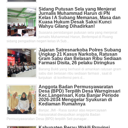
Sidang Putusan Sela yang Menjerat
Jurnalis Muhammad Harun di PN
Kelas l A Subang Memanas, Masa dan
Kuasa Hukum Desak Saksi Kunci
Wahyu Gilang Dihadirkan!
Suasana persidangan putusan sela yang menjerat
jurnalis Muhammad Harun, Bertempat di Ruang
sidang pengadilan negeri kelas IA Sub...
Jajaran Satresnarkoba Polres Subang
Ungkap 21 Kasus Narkoba, Ratusan
Gram Sabu dan Belasan Ribu Sediaan
Farmasi Disita, 26 pelaku Diringkus
Barang Bukti yang berhasil di amankan ratusan gram
sabu dan belasan ribu sediaan farmasi , saat di
tunjukan di konfrensi pers d...
Anggota Badan Permusyawaratan
Desa (BPD) Terpilih Desa Warnginsari
Kec.Langensari, Kota Banjar Periode
2026-2034 Menggelar Syukuran di
Kediaman Rumahnya
Banjar, JMI - Rasa syukur atas kepercayaan
masyarakat diwujudkan anggota Badan
Permusyawaratan Desa (BPD) terpilih Seli punagar...
Kabupaten Berau Wakili Provinsi