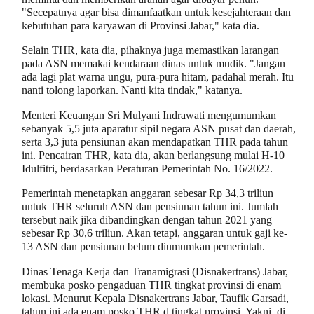
"Secepatnya agar bisa dimanfaatkan untuk kesejahteraan dan
kebutuhan para karyawan di Provinsi Jabar," kata dia.
Selain THR, kata dia, pihaknya juga memastikan larangan
pada ASN memakai kendaraan dinas untuk mudik. "Jangan
ada lagi plat warna ungu, pura-pura hitam, padahal merah. Itu
nanti tolong laporkan. Nanti kita tindak," katanya.
Menteri Keuangan Sri Mulyani Indrawati mengumumkan
sebanyak 5,5 juta aparatur sipil negara ASN pusat dan daerah,
serta 3,3 juta pensiunan akan mendapatkan THR pada tahun
ini. Pencairan THR, kata dia, akan berlangsung mulai H-10
Idulfitri, berdasarkan Peraturan Pemerintah No. 16/2022.
Pemerintah menetapkan anggaran sebesar Rp 34,3 triliun
untuk THR seluruh ASN dan pensiunan tahun ini. Jumlah
tersebut naik jika dibandingkan dengan tahun 2021 yang
sebesar Rp 30,6 triliun. Akan tetapi, anggaran untuk gaji ke-
13 ASN dan pensiunan belum diumumkan pemerintah.
Dinas Tenaga Kerja dan Tranamigrasi (Disnakertrans) Jabar,
membuka posko pengaduan THR tingkat provinsi di enam
lokasi. Menurut Kepala Disnakertrans Jabar, Taufik Garsadi,
tahun ini ada enam posko THR d tingkat provinsi. Yakni, di