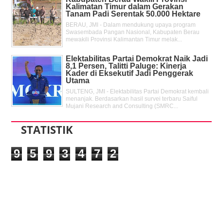
Kalimatan Timur dalam Gerakan
Tanam Padi Serentak 50.000 Hektare
BERAU, JMI - Dalam mendukung upaya program
Swasembada Pangan Nasional, Kabupaten Berau
mewakili Provinsi Kalimantan Timur melak...
Elektabilitas Partai Demokrat Naik Jadi
8,1 Persen, Talitti Paluge: Kinerja
Kader di Eksekutif Jadi Penggerak
Utama
SULTENG, JMI - Elektabilitas Partai Demokrat kembali
menanjak. Berdasarkan hasil survei terbaru Saiful
Mujani Research and Consulting (SMRC...
STATISTIK
9
5
9
3
4
7
2