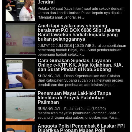
Jendral
Pelaku MK saat (kaos hitam) saat adu cekcok dengan
korban dan kondisi korban P saat kepala nya dipukul
"Mengaku anak Jendral, se...
Aneh tapi nyata easy shopping
beralamat P.O BOX 6688 Slipi Jakarta
Barat tawarkan hadiah kepada yang
bukan pelanggannya
JUM'AT 22 JULI 2016 | 10:25 WIB Surat pemberitahuan
pemenang hadiah Binjai, JMI - Surat pemberitahuan
pemenang hadiah selaku k...
Cara Gunakan Sipedas, Layanan
Online e-KTP, KK, Akta Kelahiran, KIA,
dan Surat Pindah di Kab.Subang
SUBANG, JMI -- Dinas Kependudukan dan Catatan
Sipil Kabupaten Subang sudah bisa melayani proses
pendaftaran dan pembuatan administrasi kepen...
Penemuan Mayat Laki-laki Tanpa
Identitas di Proyek Palabuhan
Patimban
SUBANG, JMI -- Pada hari Jumat (7/02/20)
menemukan mayat di pelabuhan Patimban. Saat ini
sedang di visum atau autopsi di puskesmas Pusa...
Anggota Polisi Penembak 6 Laskar FPI
Diperiksa Propam Mabes Polri