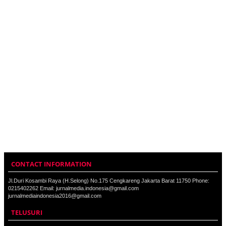
CONTACT INFORMATION
Jl.Duri Kosambi Raya (H.Selong) No.175 Cengkareng Jakarta Barat 11750 Phone:
0215402262 Email: jurnalmedia.indonesia@gmail.com
jurnalmediaindonesia2016@gmail.com
TELUSURI