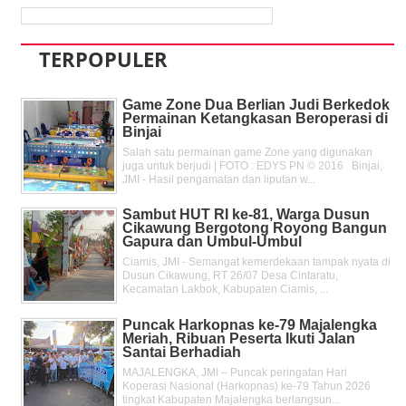
TERPOPULER
Game Zone Dua Berlian Judi Berkedok
Permainan Ketangkasan Beroperasi di
Binjai
Salah satu permainan game Zone yang digunakan
juga untuk berjudi | FOTO : EDYS PN © 2016 Binjai,
JMI - Hasil pengamatan dan liputan w...
Sambut HUT RI ke-81, Warga Dusun
Cikawung Bergotong Royong Bangun
Gapura dan Umbul-Umbul
Ciamis, JMI - Semangat kemerdekaan tampak nyata di
Dusun Cikawung, RT 26/07 Desa Cintaratu,
Kecamatan Lakbok, Kabupaten Ciamis, ...
Puncak Harkopnas ke-79 Majalengka
Meriah, Ribuan Peserta Ikuti Jalan
Santai Berhadiah
MAJALENGKA, JMI – Puncak peringatan Hari
Koperasi Nasional (Harkopnas) ke-79 Tahun 2026
tingkat Kabupaten Majalengka berlangsun...