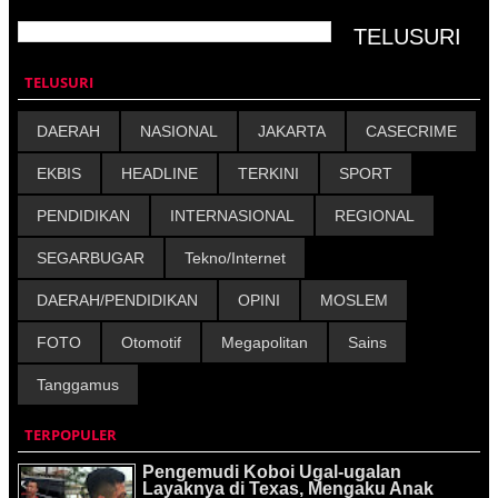
TELUSURI
DAERAH
NASIONAL
JAKARTA
CASECRIME
EKBIS
HEADLINE
TERKINI
SPORT
PENDIDIKAN
INTERNASIONAL
REGIONAL
SEGARBUGAR
Tekno/Internet
DAERAH/PENDIDIKAN
OPINI
MOSLEM
FOTO
Otomotif
Megapolitan
Sains
Tanggamus
TERPOPULER
Pengemudi Koboi Ugal-ugalan
Layaknya di Texas, Mengaku Anak