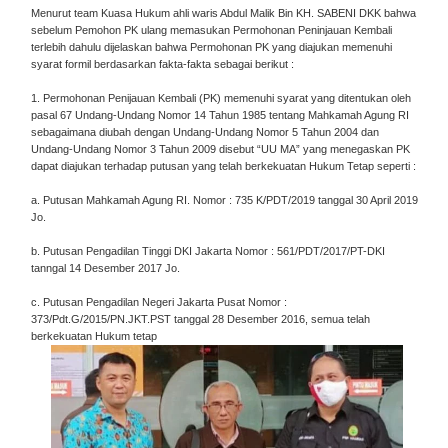
Menurut team Kuasa Hukum ahli waris Abdul Malik Bin KH. SABENI DKK bahwa
sebelum Pemohon PK ulang memasukan Permohonan Peninjauan Kembali
terlebih dahulu dijelaskan bahwa Permohonan PK yang diajukan memenuhi
syarat formil berdasarkan fakta-fakta sebagai berikut :
1. Permohonan Penijauan Kembali (PK) memenuhi syarat yang ditentukan oleh
pasal 67 Undang-Undang Nomor 14 Tahun 1985 tentang Mahkamah Agung RI
sebagaimana diubah dengan Undang-Undang Nomor 5 Tahun 2004 dan
Undang-Undang Nomor 3 Tahun 2009 disebut “UU MA” yang menegaskan PK
dapat diajukan terhadap putusan yang telah berkekuatan Hukum Tetap seperti :
a. Putusan Mahkamah Agung RI. Nomor : 735 K/PDT/2019 tanggal 30 April 2019
Jo.
b. Putusan Pengadilan Tinggi DKI Jakarta Nomor : 561/PDT/2017/PT-DKI
tanngal 14 Desember 2017 Jo.
c. Putusan Pengadilan Negeri Jakarta Pusat Nomor :
373/Pdt.G/2015/PN.JKT.PST tanggal 28 Desember 2016, semua telah
berkekuatan Hukum tetap