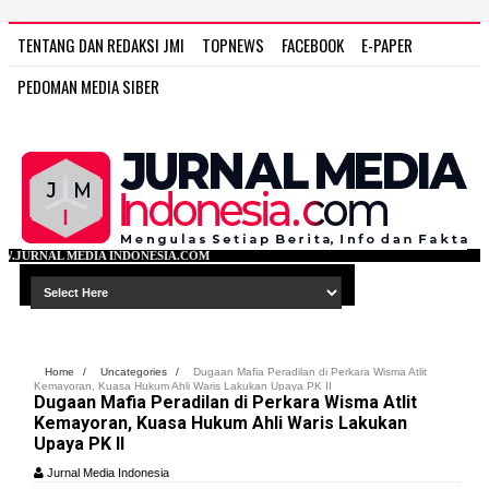
TENTANG DAN REDAKSI JMI
TOPNEWS
FACEBOOK
E-PAPER
PEDOMAN MEDIA SIBER
ESIA.COM
Home
/
Uncategories
/
Dugaan Mafia Peradilan di Perkara Wisma Atlit
Kemayoran, Kuasa Hukum Ahli Waris Lakukan Upaya PK II
Dugaan Mafia Peradilan di Perkara Wisma Atlit
Kemayoran, Kuasa Hukum Ahli Waris Lakukan
Upaya PK II
Jurnal Media Indonesia