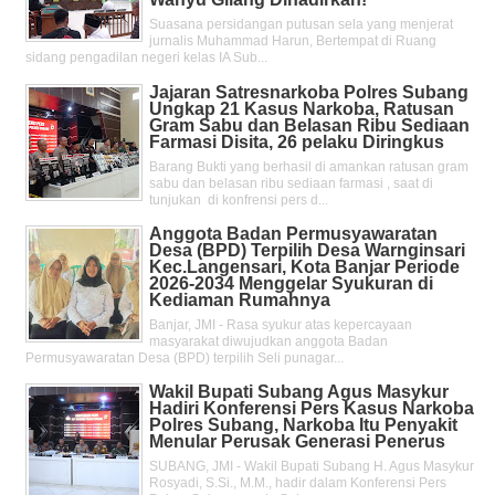
Suasana persidangan putusan sela yang menjerat
jurnalis Muhammad Harun, Bertempat di Ruang
sidang pengadilan negeri kelas IA Sub...
Jajaran Satresnarkoba Polres Subang
Ungkap 21 Kasus Narkoba, Ratusan
Gram Sabu dan Belasan Ribu Sediaan
Farmasi Disita, 26 pelaku Diringkus
Barang Bukti yang berhasil di amankan ratusan gram
sabu dan belasan ribu sediaan farmasi , saat di
tunjukan di konfrensi pers d...
Anggota Badan Permusyawaratan
Desa (BPD) Terpilih Desa Warnginsari
Kec.Langensari, Kota Banjar Periode
2026-2034 Menggelar Syukuran di
Kediaman Rumahnya
Banjar, JMI - Rasa syukur atas kepercayaan
masyarakat diwujudkan anggota Badan
Permusyawaratan Desa (BPD) terpilih Seli punagar...
Wakil Bupati Subang Agus Masykur
Hadiri Konferensi Pers Kasus Narkoba
Polres Subang, Narkoba Itu Penyakit
Menular Perusak Generasi Penerus
SUBANG, JMI - Wakil Bupati Subang H. Agus Masykur
Rosyadi, S.Si., M.M., hadir dalam Konferensi Pers