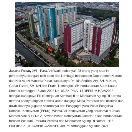
Jakarta Pusat, JMI
- Para Ahli Waris sebanyak 28 orang yang saat ini
perkaranya ditangani oleh team dari Lembaga Independen Departemen Hukum
dan Hak Azazi Manusia Pusat diantaranya Dr. Ikin Sodikin. Ary, SH. M.Hum,
Gaffar Rizani, SH. MH dan Frans Tumengkol, SH berdasarkan Surat Kuasa
Khusus tertanggal 15 Juni 2022 No. 01/SK-Pdt/VI LI.DEPKUM HAM/2022
mengajukan upaya PK (Peninjauan Kembali) II ke Mahkamah Agung RI karena
merasa adanya dugaan ketidak adilan dan juga Mafia Peradilan dari diterima dan
dikabulkannya gugatan seluruhnya dari Penggugat yaitu Pusat Pengelola
Komplek Kemayoran (PPKK), Wisma Atlit Kemayoran yang beralamat di Jalan
Merpati Blok B 14 No.2, Sawah Besar, Kemayoran Jakarta Pusat, berdasarkan
turunan Putusan Perkara Perdata dari Mahkamah Agung RI Nomor : 416
PK/Pdt/2021 jo. 373/Pdt.G/2015/PN.Jkt.Pst tertanggal 2 Agustus 2021