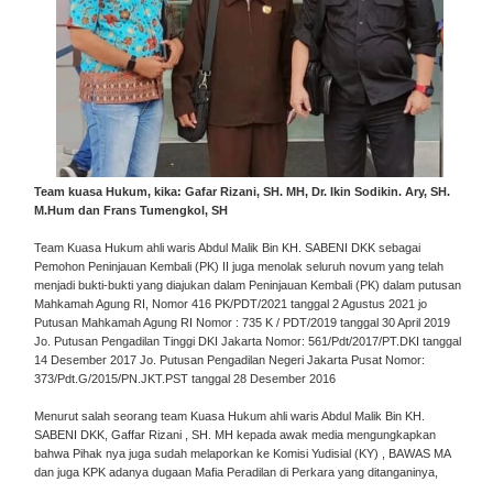
Team kuasa Hukum, kika: Gafar Rizani, SH. MH, Dr. Ikin Sodikin. Ary, SH.
M.Hum dan Frans Tumengkol, SH
Team Kuasa Hukum ahli waris Abdul Malik Bin KH. SABENI DKK sebagai
Pemohon Peninjauan Kembali (PK) II juga menolak seluruh novum yang telah
menjadi bukti-bukti yang diajukan dalam Peninjauan Kembali (PK) dalam putusan
Mahkamah Agung RI, Nomor 416 PK/PDT/2021 tanggal 2 Agustus 2021 jo
Putusan Mahkamah Agung RI Nomor : 735 K / PDT/2019 tanggal 30 April 2019
Jo. Putusan Pengadilan Tinggi DKI Jakarta Nomor: 561/Pdt/2017/PT.DKI tanggal
14 Desember 2017 Jo. Putusan Pengadilan Negeri Jakarta Pusat Nomor:
373/Pdt.G/2015/PN.JKT.PST tanggal 28 Desember 2016
Menurut salah seorang team Kuasa Hukum ahli waris Abdul Malik Bin KH.
SABENI DKK, Gaffar Rizani , SH. MH kepada awak media mengungkapkan
bahwa Pihak nya juga sudah melaporkan ke Komisi Yudisial (KY) , BAWAS MA
dan juga KPK adanya dugaan Mafia Peradilan di Perkara yang ditanganinya,