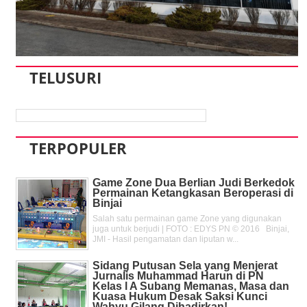
TELUSURI
TERPOPULER
Game Zone Dua Berlian Judi Berkedok
Permainan Ketangkasan Beroperasi di
Binjai
Salah satu permainan game Zone yang digunakan
juga untuk berjudi | FOTO : EDYS PN © 2016 Binjai,
JMI - Hasil pengamatan dan liputan w...
Sidang Putusan Sela yang Menjerat
Jurnalis Muhammad Harun di PN
Kelas l A Subang Memanas, Masa dan
Kuasa Hukum Desak Saksi Kunci
Wahyu Gilang Dihadirkan!