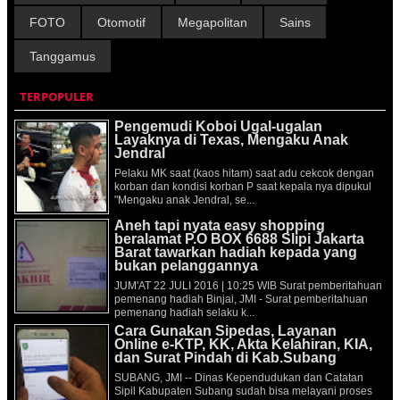
FOTO
Otomotif
Megapolitan
Sains
Tanggamus
TERPOPULER
Pengemudi Koboi Ugal-ugalan
Layaknya di Texas, Mengaku Anak
Jendral
Pelaku MK saat (kaos hitam) saat adu cekcok dengan
korban dan kondisi korban P saat kepala nya dipukul
"Mengaku anak Jendral, se...
Aneh tapi nyata easy shopping
beralamat P.O BOX 6688 Slipi Jakarta
Barat tawarkan hadiah kepada yang
bukan pelanggannya
JUM'AT 22 JULI 2016 | 10:25 WIB Surat pemberitahuan
pemenang hadiah Binjai, JMI - Surat pemberitahuan
pemenang hadiah selaku k...
Cara Gunakan Sipedas, Layanan
Online e-KTP, KK, Akta Kelahiran, KIA,
dan Surat Pindah di Kab.Subang
SUBANG, JMI -- Dinas Kependudukan dan Catatan
Sipil Kabupaten Subang sudah bisa melayani proses