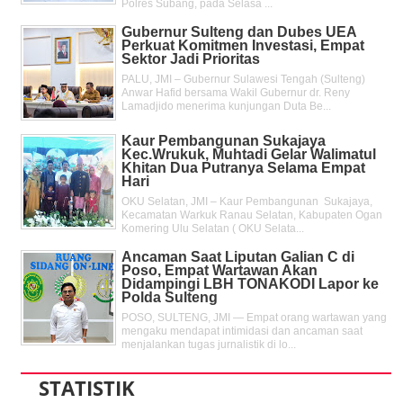
Polres Subang, pada Selasa ...
Gubernur Sulteng dan Dubes UEA
Perkuat Komitmen Investasi, Empat
Sektor Jadi Prioritas
PALU, JMI – Gubernur Sulawesi Tengah (Sulteng)
Anwar Hafid bersama Wakil Gubernur dr. Reny
Lamadjido menerima kunjungan Duta Be...
Kaur Pembangunan Sukajaya
Kec.Wrukuk, Muhtadi Gelar Walimatul
Khitan Dua Putranya Selama Empat
Hari
OKU Selatan, JMI – Kaur Pembangunan Sukajaya,
Kecamatan Warkuk Ranau Selatan, Kabupaten Ogan
Komering Ulu Selatan ( OKU Selata...
Ancaman Saat Liputan Galian C di
Poso, Empat Wartawan Akan
Didampingi LBH TONAKODI Lapor ke
Polda Sulteng
POSO, SULTENG, JMI — Empat orang wartawan yang
mengaku mendapat intimidasi dan ancaman saat
menjalankan tugas jurnalistik di lo...
STATISTIK