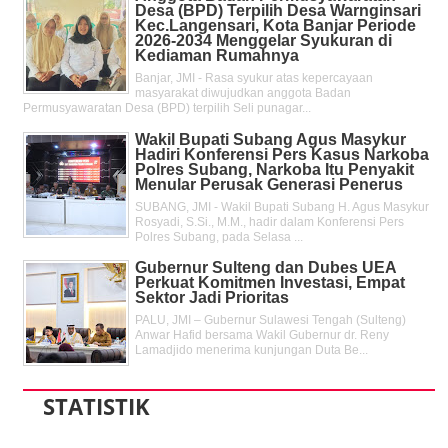
Desa (BPD) Terpilih Desa Warnginsari
Kec.Langensari, Kota Banjar Periode
2026-2034 Menggelar Syukuran di
Kediaman Rumahnya
Banjar, JMI - Rasa syukur atas kepercayaan
masyarakat diwujudkan anggota Badan
Permusyawaratan Desa (BPD) terpilih Seli punagar...
Wakil Bupati Subang Agus Masykur
Hadiri Konferensi Pers Kasus Narkoba
Polres Subang, Narkoba Itu Penyakit
Menular Perusak Generasi Penerus
SUBANG, JMI - Wakil Bupati Subang H. Agus Masykur
Rosyadi, S.Si., M.M., hadir dalam Konferensi Pers
Polres Subang, pada Selasa ...
Gubernur Sulteng dan Dubes UEA
Perkuat Komitmen Investasi, Empat
Sektor Jadi Prioritas
PALU, JMI – Gubernur Sulawesi Tengah (Sulteng)
Anwar Hafid bersama Wakil Gubernur dr. Reny
Lamadjido menerima kunjungan Duta Be...
STATISTIK