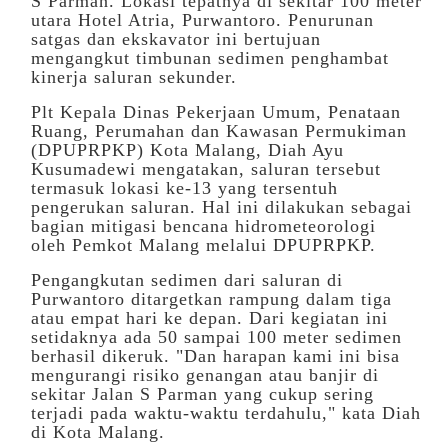
S Parman. Lokasi tepatnya di sekitar 100 meter
utara Hotel Atria, Purwantoro. Penurunan
satgas dan ekskavator ini bertujuan
mengangkut timbunan sedimen penghambat
kinerja saluran sekunder.
Plt Kepala Dinas Pekerjaan Umum, Penataan
Ruang, Perumahan dan Kawasan Permukiman
(DPUPRPKP) Kota Malang, Diah Ayu
Kusumadewi mengatakan, saluran tersebut
termasuk lokasi ke-13 yang tersentuh
pengerukan saluran. Hal ini dilakukan sebagai
bagian mitigasi bencana hidrometeorologi
oleh
Pemkot Malang
melalui DPUPRPKP.
Pengangkutan sedimen dari saluran di
Purwantoro ditargetkan rampung dalam tiga
atau empat hari ke depan. Dari kegiatan ini
setidaknya ada 50 sampai 100 meter sedimen
berhasil dikeruk. "Dan harapan kami ini bisa
mengurangi risiko genangan atau banjir di
sekitar Jalan S Parman yang cukup sering
terjadi pada waktu-waktu terdahulu," kata Diah
di Kota Malang.