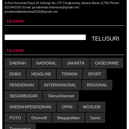
Jl.Duri Kosambi Raya (H.Selong) No.175 Cengkareng Jakarta Barat 11750 Phone:
0215402262 Email: jurnalmedia.indonesia@gmail.com
jurnalmediaindonesia2016@gmail.com
TELUSURI
TELUSURI
DAERAH
NASIONAL
JAKARTA
CASECRIME
EKBIS
HEADLINE
TERKINI
SPORT
PENDIDIKAN
INTERNASIONAL
REGIONAL
SEGARBUGAR
Tekno/Internet
DAERAH/PENDIDIKAN
OPINI
MOSLEM
FOTO
Otomotif
Megapolitan
Sains
Tanggamus