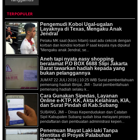
TERPOPULER
Pengemudi Koboi Ugal-ugalan
Layaknya di Texas, Mengaku Anak
Jendral
Pelaku MK saat (kaos hitam) saat adu cekcok dengan
korban dan kondisi korban P saat kepala nya dipukul
"Mengaku anak Jendral, se...
Aneh tapi nyata easy shopping
beralamat P.O BOX 6688 Slipi Jakarta
Barat tawarkan hadiah kepada yang
bukan pelanggannya
JUM'AT 22 JULI 2016 | 10:25 WIB Surat pemberitahuan
pemenang hadiah Binjai, JMI - Surat pemberitahuan
pemenang hadiah selaku k...
Cara Gunakan Sipedas, Layanan
Online e-KTP, KK, Akta Kelahiran, KIA,
dan Surat Pindah di Kab.Subang
SUBANG, JMI -- Dinas Kependudukan dan Catatan
Sipil Kabupaten Subang sudah bisa melayani proses
pendaftaran dan pembuatan administrasi kepen...
Penemuan Mayat Laki-laki Tanpa
Identitas di Proyek Palabuhan
Patimban