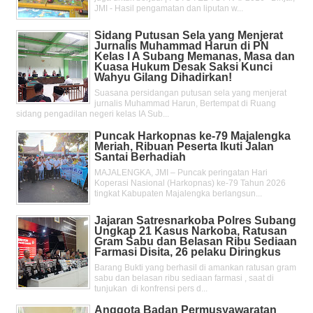
JMI - Hasil pengamatan dan liputan w...
Sidang Putusan Sela yang Menjerat
Jurnalis Muhammad Harun di PN
Kelas l A Subang Memanas, Masa dan
Kuasa Hukum Desak Saksi Kunci
Wahyu Gilang Dihadirkan!
Suasana persidangan putusan sela yang menjerat
jurnalis Muhammad Harun, Bertempat di Ruang
sidang pengadilan negeri kelas IA Sub...
Puncak Harkopnas ke-79 Majalengka
Meriah, Ribuan Peserta Ikuti Jalan
Santai Berhadiah
MAJALENGKA, JMI – Puncak peringatan Hari
Koperasi Nasional (Harkopnas) ke-79 Tahun 2026
tingkat Kabupaten Majalengka berlangsun...
Jajaran Satresnarkoba Polres Subang
Ungkap 21 Kasus Narkoba, Ratusan
Gram Sabu dan Belasan Ribu Sediaan
Farmasi Disita, 26 pelaku Diringkus
Barang Bukti yang berhasil di amankan ratusan gram
sabu dan belasan ribu sediaan farmasi , saat di
tunjukan di konfrensi pers d...
Anggota Badan Permusyawaratan