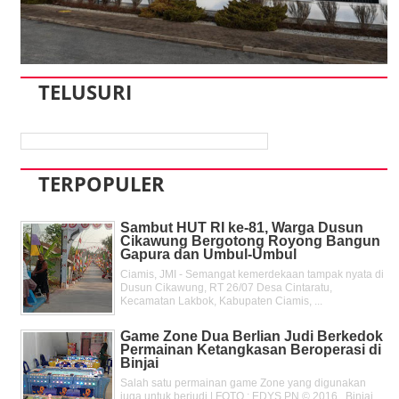
TELUSURI
TERPOPULER
Sambut HUT RI ke-81, Warga Dusun
Cikawung Bergotong Royong Bangun
Gapura dan Umbul-Umbul
Ciamis, JMI - Semangat kemerdekaan tampak nyata di
Dusun Cikawung, RT 26/07 Desa Cintaratu,
Kecamatan Lakbok, Kabupaten Ciamis, ...
Game Zone Dua Berlian Judi Berkedok
Permainan Ketangkasan Beroperasi di
Binjai
Salah satu permainan game Zone yang digunakan
juga untuk berjudi | FOTO : EDYS PN © 2016 Binjai,