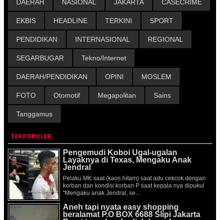
DAERAH
NASIONAL
JAKARTA
CASECRIME
EKBIS
HEADLINE
TERKINI
SPORT
PENDIDIKAN
INTERNASIONAL
REGIONAL
SEGARBUGAR
Tekno/Internet
DAERAH/PENDIDIKAN
OPINI
MOSLEM
FOTO
Otomotif
Megapolitan
Sains
Tanggamus
TERPOPULER
Pengemudi Koboi Ugal-ugalan
Layaknya di Texas, Mengaku Anak
Jendral
Pelaku MK saat (kaos hitam) saat adu cekcok dengan
korban dan kondisi korban P saat kepala nya dipukul
"Mengaku anak Jendral, se...
Aneh tapi nyata easy shopping
beralamat P.O BOX 6688 Slipi Jakarta