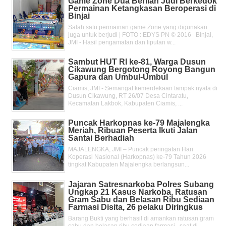
Game Zone Dua Berlian Judi Berkedok
Permainan Ketangkasan Beroperasi di
Binjai
Salah satu permainan game Zone yang digunakan
juga untuk berjudi | FOTO : EDYS PN © 2016 Binjai,
JMI - Hasil pengamatan dan liputan w...
Sambut HUT RI ke-81, Warga Dusun
Cikawung Bergotong Royong Bangun
Gapura dan Umbul-Umbul
Ciamis, JMI - Semangat kemerdekaan tampak nyata di
Dusun Cikawung, RT 26/07 Desa Cintaratu,
Kecamatan Lakbok, Kabupaten Ciamis, ...
Puncak Harkopnas ke-79 Majalengka
Meriah, Ribuan Peserta Ikuti Jalan
Santai Berhadiah
MAJALENGKA, JMI – Puncak peringatan Hari
Koperasi Nasional (Harkopnas) ke-79 Tahun 2026
tingkat Kabupaten Majalengka berlangsun...
Jajaran Satresnarkoba Polres Subang
Ungkap 21 Kasus Narkoba, Ratusan
Gram Sabu dan Belasan Ribu Sediaan
Farmasi Disita, 26 pelaku Diringkus
Barang Bukti yang berhasil di amankan ratusan gram
sabu dan belasan ribu sediaan farmasi , saat di