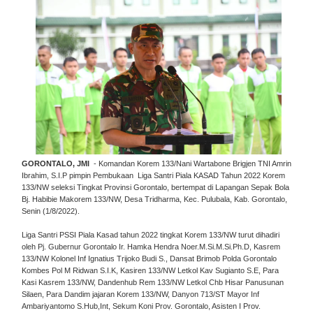
GORONTALO, JMI
- Komandan Korem 133/Nani Wartabone Brigjen TNI Amrin
Ibrahim, S.I.P pimpin Pembukaan Liga Santri Piala KASAD Tahun 2022 Korem
133/NW seleksi Tingkat Provinsi Gorontalo, bertempat di Lapangan Sepak Bola
Bj. Habibie Makorem 133/NW, Desa Tridharma, Kec. Pulubala, Kab. Gorontalo,
Senin (1/8/2022).
Liga Santri PSSI Piala Kasad tahun 2022 tingkat Korem 133/NW turut dihadiri
oleh Pj. Gubernur Gorontalo Ir. Hamka Hendra Noer.M.Si.M.Si.Ph.D, Kasrem
133/NW Kolonel Inf Ignatius Trijoko Budi S., Dansat Brimob Polda Gorontalo
Kombes Pol M Ridwan S.I.K, Kasiren 133/NW Letkol Kav Sugianto S.E, Para
Kasi Kasrem 133/NW, Dandenhub Rem 133/NW Letkol Chb Hisar Panusunan
Silaen, Para Dandim jajaran Korem 133/NW, Danyon 713/ST Mayor Inf
Ambariyantomo S.Hub,Int, Sekum Koni Prov. Gorontalo, Asisten I Prov.