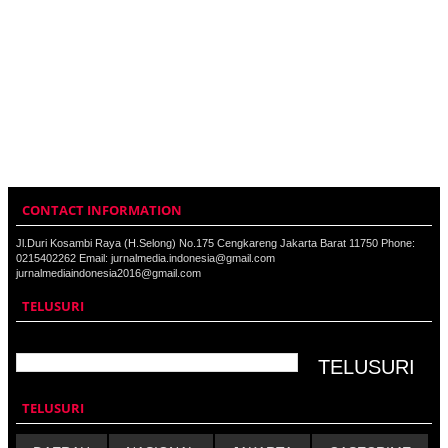
CONTACT INFORMATION
Jl.Duri Kosambi Raya (H.Selong) No.175 Cengkareng Jakarta Barat 11750 Phone:
0215402262 Email: jurnalmedia.indonesia@gmail.com
jurnalmediaindonesia2016@gmail.com
TELUSURI
TELUSURI