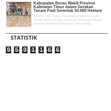
Kabupaten Berau Wakili Provinsi
Kalimatan Timur dalam Gerakan
Tanam Padi Serentak 50.000 Hektare
BERAU, JMI - Dalam mendukung upaya program
Swasembada Pangan Nasional, Kabupaten Berau
mewakili Provinsi Kalimantan Timur melak...
STATISTIK
9
5
9
1
1
6
6