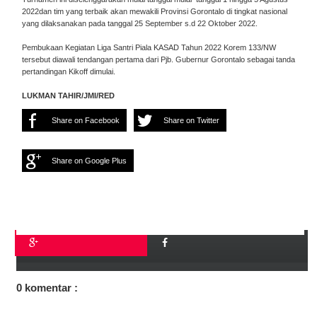
2022dan tim yang terbaik akan mewakili Provinsi Gorontalo di tingkat nasional
yang dilaksanakan pada tanggal 25 September s.d 22 Oktober 2022.
Pembukaan Kegiatan Liga Santri Piala KASAD Tahun 2022 Korem 133/NW
tersebut diawali tendangan pertama dari Pjb. Gubernur Gorontalo sebagai tanda
pertandingan Kikoff dimulai.
LUKMAN TAHIR/JMI/RED
Share on Facebook
Share on Twitter
Share on Google Plus
0 komentar :