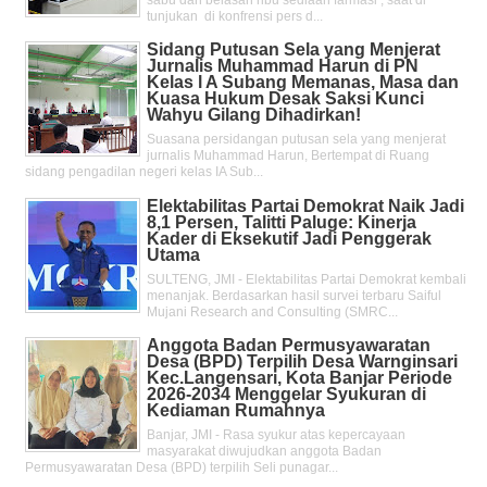
tunjukan di konfrensi pers d...
Sidang Putusan Sela yang Menjerat
Jurnalis Muhammad Harun di PN
Kelas l A Subang Memanas, Masa dan
Kuasa Hukum Desak Saksi Kunci
Wahyu Gilang Dihadirkan!
Suasana persidangan putusan sela yang menjerat
jurnalis Muhammad Harun, Bertempat di Ruang
sidang pengadilan negeri kelas IA Sub...
Elektabilitas Partai Demokrat Naik Jadi
8,1 Persen, Talitti Paluge: Kinerja
Kader di Eksekutif Jadi Penggerak
Utama
SULTENG, JMI - Elektabilitas Partai Demokrat kembali
menanjak. Berdasarkan hasil survei terbaru Saiful
Mujani Research and Consulting (SMRC...
Anggota Badan Permusyawaratan
Desa (BPD) Terpilih Desa Warnginsari
Kec.Langensari, Kota Banjar Periode
2026-2034 Menggelar Syukuran di
Kediaman Rumahnya
Banjar, JMI - Rasa syukur atas kepercayaan
masyarakat diwujudkan anggota Badan
Permusyawaratan Desa (BPD) terpilih Seli punagar...