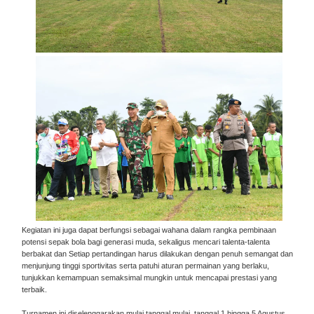
Kegiatan ini juga dapat berfungsi sebagai wahana dalam rangka pembinaan
potensi sepak bola bagi generasi muda, sekaligus mencari talenta-talenta
berbakat dan Setiap pertandingan harus dilakukan dengan penuh semangat dan
menjunjung tinggi sportivitas serta patuhi aturan permainan yang berlaku,
tunjukkan kemampuan semaksimal mungkin untuk mencapai prestasi yang
terbaik.
Turnamen ini diselenggarakan mulai tanggal mulai tanggal 1 hingga 5 Agustus