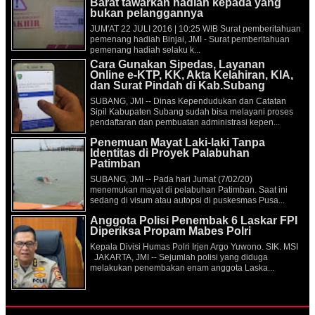
Barat tawarkan hadiah kepada yang
bukan pelanggannya
JUM'AT 22 JULI 2016 | 10:25 WIB Surat pemberitahuan
pemenang hadiah Binjai, JMI - Surat pemberitahuan
pemenang hadiah selaku k...
Cara Gunakan Sipedas, Layanan
Online e-KTP, KK, Akta Kelahiran, KIA,
dan Surat Pindah di Kab.Subang
SUBANG, JMI -- Dinas Kependudukan dan Catatan
Sipil Kabupaten Subang sudah bisa melayani proses
pendaftaran dan pembuatan administrasi kepen...
Penemuan Mayat Laki-laki Tanpa
Identitas di Proyek Palabuhan
Patimban
SUBANG, JMI -- Pada hari Jumat (7/02/20)
menemukan mayat di pelabuhan Patimban. Saat ini
sedang di visum atau autopsi di puskesmas Pusa...
Anggota Polisi Penembak 6 Laskar FPI
Diperiksa Propam Mabes Polri
Kepala Divisi Humas Polri Irjen Argo Yuwono. SIK. MSI
JAKARTA, JMI -- Sejumlah polisi yang diduga
melakukan penembakan enam anggota Laska...