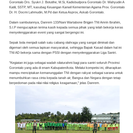
Gorontalo Drs. Syukri J. Botutihe, M.Si, Kadisbudpora Gorontalo Dr. Wahyudin A
Katili, SSTP, MT, kasubag Keuangan Kanwil Kementerian Agama Prov. Gorontalo
Dr. H. Docmi Lahmudin, M.Pd dan Ketua Asprov, Askab Gorontalo.
Dalam sambutannya, Danrem 133/Nani Wartabone Brigjen TNI Amrin Ibrahim,
S.I.P mengucapkan terima kasih kepada semua pihak yang telah bekerja keras
menyelenggarakan event yang sangat bergengsi ini.
Sepak bola menjadi salah satu cabang olahraga yang sangat diminati dan
digemari oleh semua lapisan masyarakat, sehingga Bapak Kasad dalam hal ini
TNI AD bekerja sama dengan PSSI dengan menyelenggarakan Liga Santri.
"Kegiatan ini juga sebagai wadah silaturahmi bagi para santri seluruh Provinsi
Gorontalo yang ada di enam Kabupaten/kota. Melalui kompetisi ini, diharapkan
mampu menciptakan kemanunggalan TNI dengan rakyat sebagai sarana untuk
menumbuhkan rasa cinta kepada tanah air, Bangsa dan Negara dengan tetap
berpedoman pada nilai-nilai religius keagamaan," jelas Danrem.