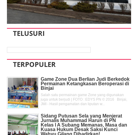
TELUSURI
TERPOPULER
Game Zone Dua Berlian Judi Berkedok
Permainan Ketangkasan Beroperasi di
Binjai
Salah satu permainan game Zone yang digunakan
juga untuk berjudi | FOTO : EDYS PN © 2016 Binjai,
JMI - Hasil pengamatan dan liputan w...
Sidang Putusan Sela yang Menjerat
Jurnalis Muhammad Harun di PN
Kelas l A Subang Memanas, Masa dan
Kuasa Hukum Desak Saksi Kunci
Wahyu Gilang Dihadirkan!