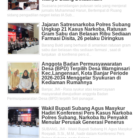
Suasana persidangan putusan sela yang menjerat
jurnalis Muhammad Harun, Bertempat di Ruang
sidang pengadilan negeri kelas IA Sub...
Jajaran Satresnarkoba Polres Subang
Ungkap 21 Kasus Narkoba, Ratusan
Gram Sabu dan Belasan Ribu Sediaan
Farmasi Disita, 26 pelaku Diringkus
Barang Bukti yang berhasil di amankan ratusan gram
sabu dan belasan ribu sediaan farmasi , saat di
tunjukan di konfrensi pers d...
Anggota Badan Permusyawaratan
Desa (BPD) Terpilih Desa Warnginsari
Kec.Langensari, Kota Banjar Periode
2026-2034 Menggelar Syukuran di
Kediaman Rumahnya
Banjar, JMI - Rasa syukur atas kepercayaan
masyarakat diwujudkan anggota Badan
Permusyawaratan Desa (BPD) terpilih Seli punagar...
Wakil Bupati Subang Agus Masykur
Hadiri Konferensi Pers Kasus Narkoba
Polres Subang, Narkoba Itu Penyakit
Menular Perusak Generasi Penerus
SUBANG, JMI - Wakil Bupati Subang H. Agus Masykur
Rosyadi, S.Si., M.M., hadir dalam Konferensi Pers