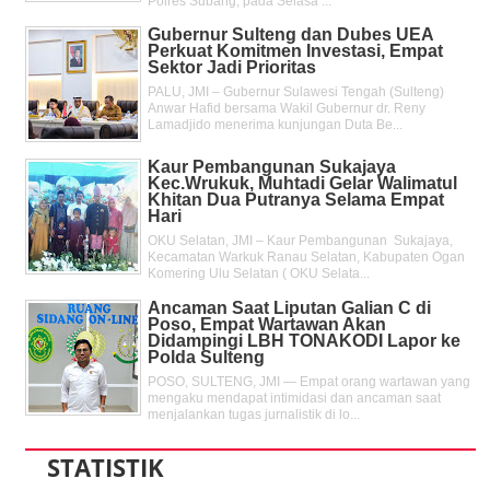
Polres Subang, pada Selasa ...
Gubernur Sulteng dan Dubes UEA
Perkuat Komitmen Investasi, Empat
Sektor Jadi Prioritas
PALU, JMI – Gubernur Sulawesi Tengah (Sulteng)
Anwar Hafid bersama Wakil Gubernur dr. Reny
Lamadjido menerima kunjungan Duta Be...
Kaur Pembangunan Sukajaya
Kec.Wrukuk, Muhtadi Gelar Walimatul
Khitan Dua Putranya Selama Empat
Hari
OKU Selatan, JMI – Kaur Pembangunan Sukajaya,
Kecamatan Warkuk Ranau Selatan, Kabupaten Ogan
Komering Ulu Selatan ( OKU Selata...
Ancaman Saat Liputan Galian C di
Poso, Empat Wartawan Akan
Didampingi LBH TONAKODI Lapor ke
Polda Sulteng
POSO, SULTENG, JMI — Empat orang wartawan yang
mengaku mendapat intimidasi dan ancaman saat
menjalankan tugas jurnalistik di lo...
STATISTIK