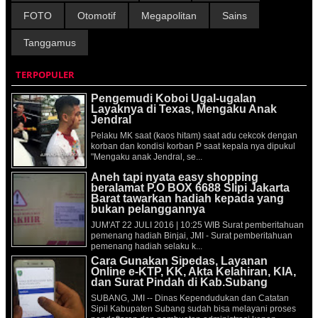
FOTO
Otomotif
Megapolitan
Sains
Tanggamus
TERPOPULER
Pengemudi Koboi Ugal-ugalan
Layaknya di Texas, Mengaku Anak
Jendral
Pelaku MK saat (kaos hitam) saat adu cekcok dengan
korban dan kondisi korban P saat kepala nya dipukul
"Mengaku anak Jendral, se...
Aneh tapi nyata easy shopping
beralamat P.O BOX 6688 Slipi Jakarta
Barat tawarkan hadiah kepada yang
bukan pelanggannya
JUM'AT 22 JULI 2016 | 10:25 WIB Surat pemberitahuan
pemenang hadiah Binjai, JMI - Surat pemberitahuan
pemenang hadiah selaku k...
Cara Gunakan Sipedas, Layanan
Online e-KTP, KK, Akta Kelahiran, KIA,
dan Surat Pindah di Kab.Subang
SUBANG, JMI -- Dinas Kependudukan dan Catatan
Sipil Kabupaten Subang sudah bisa melayani proses