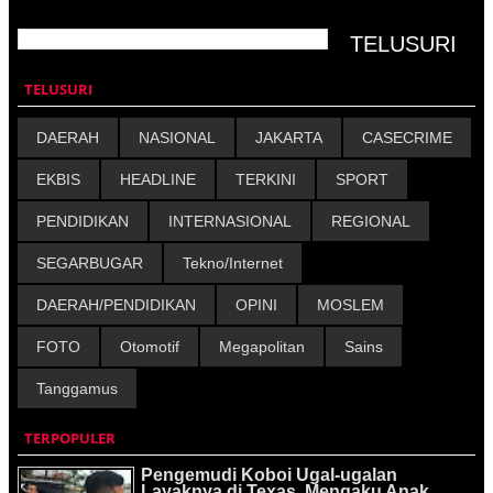
TELUSURI
DAERAH
NASIONAL
JAKARTA
CASECRIME
EKBIS
HEADLINE
TERKINI
SPORT
PENDIDIKAN
INTERNASIONAL
REGIONAL
SEGARBUGAR
Tekno/Internet
DAERAH/PENDIDIKAN
OPINI
MOSLEM
FOTO
Otomotif
Megapolitan
Sains
Tanggamus
TERPOPULER
Pengemudi Koboi Ugal-ugalan
Layaknya di Texas, Mengaku Anak