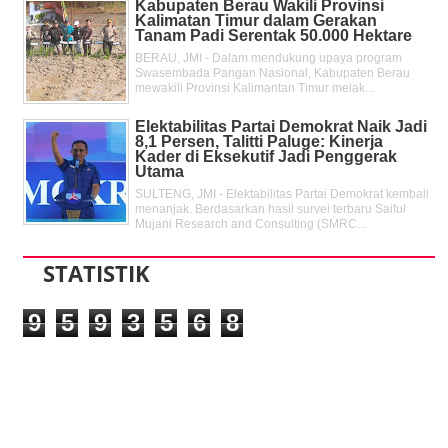
Kabupaten Berau Wakili Provinsi
Kalimatan Timur dalam Gerakan
Tanam Padi Serentak 50.000 Hektare
BERAU, JMI - Dalam mendukung upaya program
Swasembada Pangan Nasional, Kabupaten Berau
mewakili Provinsi Kalimantan Timur melak...
Elektabilitas Partai Demokrat Naik Jadi
8,1 Persen, Talitti Paluge: Kinerja
Kader di Eksekutif Jadi Penggerak
Utama
SULTENG, JMI - Elektabilitas Partai Demokrat kembali
menanjak. Berdasarkan hasil survei terbaru Saiful
Mujani Research and Consulting (SMRC...
STATISTIK
9
5
9
3
5
6
8