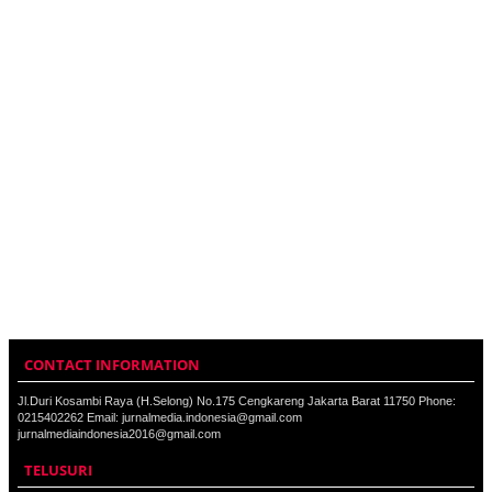
CONTACT INFORMATION
Jl.Duri Kosambi Raya (H.Selong) No.175 Cengkareng Jakarta Barat 11750 Phone:
0215402262 Email: jurnalmedia.indonesia@gmail.com
jurnalmediaindonesia2016@gmail.com
TELUSURI