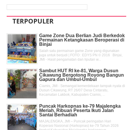
TERPOPULER
Game Zone Dua Berlian Judi Berkedok
Permainan Ketangkasan Beroperasi di
Binjai
Salah satu permainan game Zone yang digunakan
juga untuk berjudi | FOTO : EDYS PN © 2016 Binjai,
JMI - Hasil pengamatan dan liputan w...
Sambut HUT RI ke-81, Warga Dusun
Cikawung Bergotong Royong Bangun
Gapura dan Umbul-Umbul
Ciamis, JMI - Semangat kemerdekaan tampak nyata di
Dusun Cikawung, RT 26/07 Desa Cintaratu,
Kecamatan Lakbok, Kabupaten Ciamis, ...
Puncak Harkopnas ke-79 Majalengka
Meriah, Ribuan Peserta Ikuti Jalan
Santai Berhadiah
MAJALENGKA, JMI – Puncak peringatan Hari
Koperasi Nasional (Harkopnas) ke-79 Tahun 2026
tingkat Kabupaten Majalengka berlangsun...