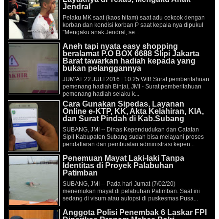
Jendral
Pelaku MK saat (kaos hitam) saat adu cekcok dengan
korban dan kondisi korban P saat kepala nya dipukul
"Mengaku anak Jendral, se...
Aneh tapi nyata easy shopping
beralamat P.O BOX 6688 Slipi Jakarta
Barat tawarkan hadiah kepada yang
bukan pelanggannya
JUM'AT 22 JULI 2016 | 10:25 WIB Surat pemberitahuan
pemenang hadiah Binjai, JMI - Surat pemberitahuan
pemenang hadiah selaku k...
Cara Gunakan Sipedas, Layanan
Online e-KTP, KK, Akta Kelahiran, KIA,
dan Surat Pindah di Kab.Subang
SUBANG, JMI -- Dinas Kependudukan dan Catatan
Sipil Kabupaten Subang sudah bisa melayani proses
pendaftaran dan pembuatan administrasi kepen...
Penemuan Mayat Laki-laki Tanpa
Identitas di Proyek Palabuhan
Patimban
SUBANG, JMI -- Pada hari Jumat (7/02/20)
menemukan mayat di pelabuhan Patimban. Saat ini
sedang di visum atau autopsi di puskesmas Pusa...
Anggota Polisi Penembak 6 Laskar FPI