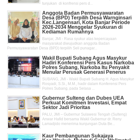
tunjukan di konfrensi pers d...
Anggota Badan Permusyawaratan
Desa (BPD) Terpilih Desa Warnginsari
Kec.Langensari, Kota Banjar Periode
2026-2034 Menggelar Syukuran di
Kediaman Rumahnya
Banjar, JMI - Rasa syukur atas kepercayaan
masyarakat diwujudkan anggota Badan
Permusyawaratan Desa (BPD) terpilih Seli punagar...
Wakil Bupati Subang Agus Masykur
Hadiri Konferensi Pers Kasus Narkoba
Polres Subang, Narkoba Itu Penyakit
Menular Perusak Generasi Penerus
SUBANG, JMI - Wakil Bupati Subang H. Agus Masykur
Rosyadi, S.Si., M.M., hadir dalam Konferensi Pers
Polres Subang, pada Selasa ...
Gubernur Sulteng dan Dubes UEA
Perkuat Komitmen Investasi, Empat
Sektor Jadi Prioritas
PALU, JMI – Gubernur Sulawesi Tengah (Sulteng)
Anwar Hafid bersama Wakil Gubernur dr. Reny
Lamadjido menerima kunjungan Duta Be...
Kaur Pembangunan Sukajaya