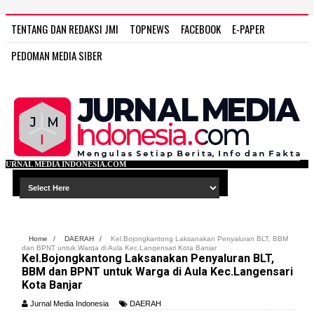
TENTANG DAN REDAKSI JMI
TOPNEWS
FACEBOOK
E-PAPER
PEDOMAN MEDIA SIBER
NESIA.COM
Home
/
DAERAH
/
Kel.Bojongkantong Laksanakan Penyaluran BLT, BBM
dan BPNT untuk Warga di Aula Kec.Langensari Kota Banjar
Kel.Bojongkantong Laksanakan Penyaluran BLT,
BBM dan BPNT untuk Warga di Aula Kec.Langensari
Kota Banjar
Jurnal Media Indonesia
DAERAH