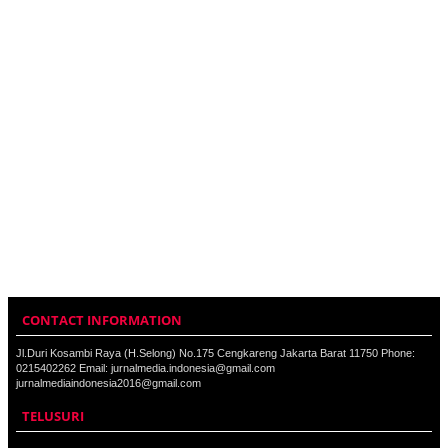
CONTACT INFORMATION
Jl.Duri Kosambi Raya (H.Selong) No.175 Cengkareng Jakarta Barat 11750 Phone:
0215402262 Email: jurnalmedia.indonesia@gmail.com
jurnalmediaindonesia2016@gmail.com
TELUSURI