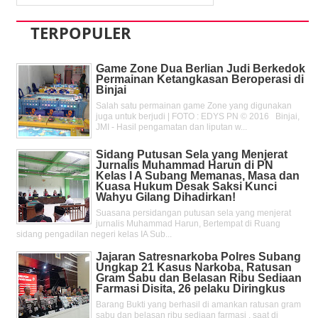
TERPOPULER
Game Zone Dua Berlian Judi Berkedok
Permainan Ketangkasan Beroperasi di
Binjai
Salah satu permainan game Zone yang digunakan
juga untuk berjudi | FOTO : EDYS PN © 2016 Binjai,
JMI - Hasil pengamatan dan liputan w...
Sidang Putusan Sela yang Menjerat
Jurnalis Muhammad Harun di PN
Kelas l A Subang Memanas, Masa dan
Kuasa Hukum Desak Saksi Kunci
Wahyu Gilang Dihadirkan!
Suasana persidangan putusan sela yang menjerat
jurnalis Muhammad Harun, Bertempat di Ruang
sidang pengadilan negeri kelas IA Sub...
Jajaran Satresnarkoba Polres Subang
Ungkap 21 Kasus Narkoba, Ratusan
Gram Sabu dan Belasan Ribu Sediaan
Farmasi Disita, 26 pelaku Diringkus
Barang Bukti yang berhasil di amankan ratusan gram
sabu dan belasan ribu sediaan farmasi , saat di