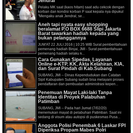
Jendral
Pelaku MK saat (kaos hitam) saat adu cekcok dengan
korban dan kondisi korban P saat kepala nya dipukul
"Mengaku anak Jendral, se...
Aneh tapi nyata easy shopping
beralamat P.O BOX 6688 Slipi Jakarta
Barat tawarkan hadiah kepada yang
bukan pelanggannya
JUM'AT 22 JULI 2016 | 10:25 WIB Surat pemberitahuan
pemenang hadiah Binjai, JMI - Surat pemberitahuan
pemenang hadiah selaku k...
Cara Gunakan Sipedas, Layanan
Online e-KTP, KK, Akta Kelahiran, KIA,
dan Surat Pindah di Kab.Subang
SUBANG, JMI -- Dinas Kependudukan dan Catatan
Sipil Kabupaten Subang sudah bisa melayani proses
pendaftaran dan pembuatan administrasi kepen...
Penemuan Mayat Laki-laki Tanpa
Identitas di Proyek Palabuhan
Patimban
SUBANG, JMI -- Pada hari Jumat (7/02/20)
menemukan mayat di pelabuhan Patimban. Saat ini
sedang di visum atau autopsi di puskesmas Pusa...
Anggota Polisi Penembak 6 Laskar FPI
Diperiksa Propam Mabes Polri