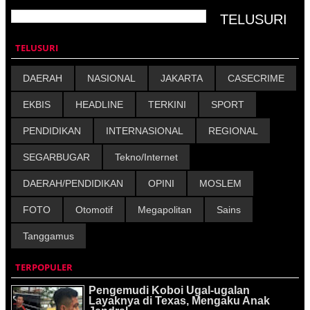
TELUSURI
DAERAH
NASIONAL
JAKARTA
CASECRIME
EKBIS
HEADLINE
TERKINI
SPORT
PENDIDIKAN
INTERNASIONAL
REGIONAL
SEGARBUGAR
Tekno/Internet
DAERAH/PENDIDIKAN
OPINI
MOSLEM
FOTO
Otomotif
Megapolitan
Sains
Tanggamus
TERPOPULER
Pengemudi Koboi Ugal-ugalan
Layaknya di Texas, Mengaku Anak