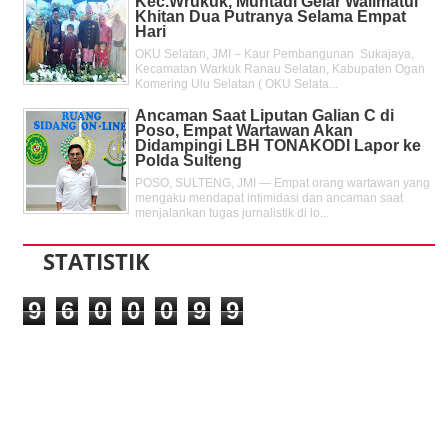
Kec.Wrukuk, Muhtadi Gelar Walimatul
Khitan Dua Putranya Selama Empat
Hari
OKU Selatan, JMI – Kaur Pembangunan Sukajaya,
Kecamatan Warkuk Ranau Selatan, Kabupaten Ogan
Komering Ulu Selatan ( OKU Selata...
Ancaman Saat Liputan Galian C di
Poso, Empat Wartawan Akan
Didampingi LBH TONAKODI Lapor ke
Polda Sulteng
POSO, SULTENG, JMI — Empat orang wartawan yang
mengaku mendapat intimidasi dan ancaman saat
menjalankan tugas jurnalistik di lo...
STATISTIK
9
6
0
0
0
9
9