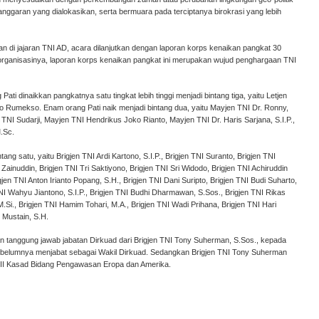
nggaran yang dialokasikan, serta bermuara pada terciptanya birokrasi yang lebih
n di jajaran TNI AD, acara dilanjutkan dengan laporan korps kenaikan pangkat 30
 organisasinya, laporan korps kenaikan pangkat ini merupakan wujud penghargaan TNI
ati dinaikkan pangkatnya satu tingkat lebih tinggi menjadi bintang tiga, yaitu Letjen
o Rumekso. Enam orang Pati naik menjadi bintang dua, yaitu Mayjen TNI Dr. Ronny,
TNI Sudarji, Mayjen TNI Hendrikus Joko Rianto, Mayjen TNI Dr. Haris Sarjana, S.I.P.,
.Sc.
g satu, yaitu Brigjen TNI Ardi Kartono, S.I.P., Brigjen TNI Suranto, Brigjen TNI
 Zainuddin, Brigjen TNI Tri Saktiyono, Brigjen TNI Sri Widodo, Brigjen TNI Achiruddin
gjen TNI Anton Irianto Popang, S.H., Brigjen TNI Dani Suripto, Brigjen TNI Budi Suharto,
n TNI Wahyu Jiantono, S.I.P., Brigjen TNI Budhi Dharmawan, S.Sos., Brigjen TNI Rikas
.Si., Brigjen TNI Hamim Tohari, M.A., Brigjen TNI Wadi Prihana, Brigjen TNI Hari
 Mustain, S.H.
 tanggung jawab jabatan Dirkuad dari Brigjen TNI Tony Suherman, S.Sos., kepada
g sebelumnya menjabat sebagai Wakil Dirkuad. Sedangkan Brigjen TNI Tony Suherman
. II Kasad Bidang Pengawasan Eropa dan Amerika.