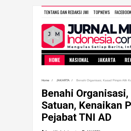
TENTANG DAN REDAKSI JMI
TOPNEWS
FACEBOO
HOME
NASIONAL
JAKARTA
RE
Home
/
JAKARTA
/
Benahi Organisasi, Kasad Pimpin Alih K
Benahi Organisasi,
Satuan, Kenaikan P
Pejabat TNI AD