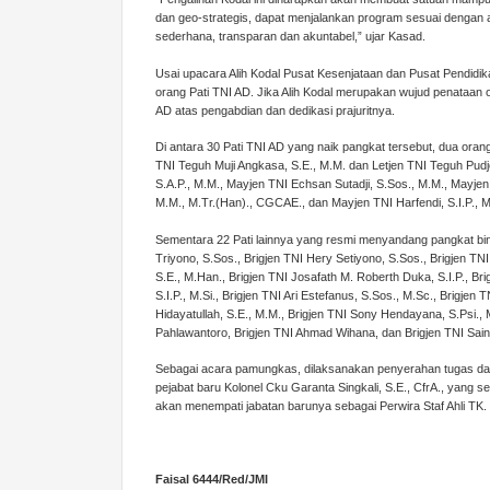
dan geo-strategis, dapat menjalankan program sesuai dengan a
sederhana, transparan dan akuntabel,” ujar Kasad.
Usai upacara Alih Kodal Pusat Kesenjataan dan Pusat Pendidika
orang Pati TNI AD. Jika Alih Kodal merupakan wujud penataan
AD atas pengabdian dan dedikasi prajuritnya.
Di antara 30 Pati TNI AD yang naik pangkat tersebut, dua orang P
TNI Teguh Muji Angkasa, S.E., M.M. dan Letjen TNI Teguh Pudj
S.A.P., M.M., Mayjen TNI Echsan Sutadji, S.Sos., M.M., Mayjen 
M.M., M.Tr.(Han)., CGCAE., dan Mayjen TNI Harfendi, S.I.P., M
Sementara 22 Pati lainnya yang resmi menyandang pangkat bintan
Triyono, S.Sos., Brigjen TNI Hery Setiyono, S.Sos., Brigjen TNI
S.E., M.Han., Brigjen TNI Josafath M. Roberth Duka, S.I.P., Bri
S.I.P., M.Si., Brigjen TNI Ari Estefanus, S.Sos., M.Sc., Brigje
Hidayatullah, S.E., M.M., Brigjen TNI Sony Hendayana, S.Psi., M
Pahlawantoro, Brigjen TNI Ahmad Wihana, dan Brigjen TNI Sain
Sebagai acara pamungkas, dilaksanakan penyerahan tugas dan
pejabat baru Kolonel Cku Garanta Singkali, S.E., CfrA., yan
akan menempati jabatan barunya sebagai Perwira Staf Ahli TK
Faisal 6444/Red/JMI