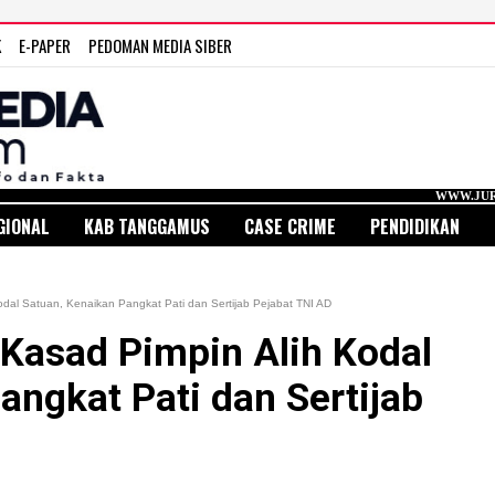
K
E-PAPER
PEDOMAN MEDIA SIBER
WWW.JURNAL MEDIA INDON
GIONAL
KAB TANGGAMUS
CASE CRIME
PENDIDIKAN
odal Satuan, Kenaikan Pangkat Pati dan Sertijab Pejabat TNI AD
 Kasad Pimpin Alih Kodal
angkat Pati dan Sertijab