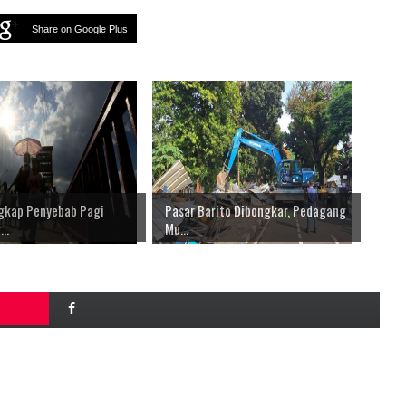
Share on Google Plus
kap Penyebab Pagi
Pasar Barito Dibongkar, Pedagang
..
Mu...