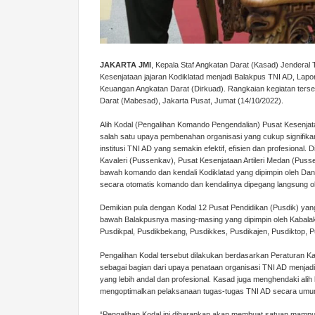
JAKARTA JMI
, Kepala Staf Angkatan Darat (Kasad) Jenderal 
Kesenjataan jajaran Kodiklatad menjadi Balakpus TNI AD, Lapor
Keuangan Angkatan Darat (Dirkuad). Rangkaian kegiatan tersebu
Darat (Mabesad), Jakarta Pusat, Jumat (14/10/2022).
Alih Kodal (Pengalihan Komando Pengendalian) Pusat Kesenja
salah satu upaya pembenahan organisasi yang cukup signifik
institusi TNI AD yang semakin efektif, efisien dan profesional
Kavaleri (Pussenkav), Pusat Kesenjataan Artileri Medan (Puss
bawah komando dan kendali Kodiklatad yang dipimpin oleh Dan
secara otomatis komando dan kendalinya dipegang langsung o
Demikian pula dengan Kodal 12 Pusat Pendidikan (Pusdik) yan
bawah Balakpusnya masing-masing yang dipimpin oleh Kabalakpu
Pusdikpal, Pusdikbekang, Pusdikkes, Pusdikajen, Pusdiktop, 
Pengalihan Kodal tersebut dilakukan berdasarkan Peraturan 
sebagai bagian dari upaya penataan organisasi TNI AD menjadi o
yang lebih andal dan profesional. Kasad juga menghendaki alih
mengoptimalkan pelaksanaan tugas-tugas TNI AD secara umu
“Pengalihan Kodal ini diharapkan akan membuat satuan mamp