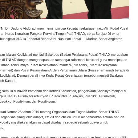
TNI Dr. Dudung Abdurachman memimpin tiga kegiatan sekaligus, yaitu Alih Kodal Pusat
an Korps Kenaikan Pangkat Perwira Tinggi (Pati) TNI AD, serta Sertijab Direktur
t digelar di Aula Jenderal Besar A.H. Nasution Lantai III, Markas Besar Angkatan
taan jajaran Kodiklatad menjadi Balakpus (Badan Pelaksana Pusat) TNI AD merupakan
an di TNI AD dengan mengedepankan semangat reformasi birokrasi guna menciptakan
. Di mana sebelumnya Pusat Kesenjataan Infanteri (Pussenif), Pusat Kesenjataan
enarmed) dan Pusat Kesenjataan Artileri Pertahanan Udara (Pussenarhanud) berada di
kodiklatad. Dengan beralihnya Kodal Pusat Kesenjataan tersebut menjadi Balakpus,
leh Kasad.
g semula di bawah komando dan kendali Kodiklatad, pengelolaan Kodalnya menjadi di
s. Ke-12 Pusdik tersebut yaitu Pusdikintel, Pusdikjas, Pusdikzi, Pusdikhub,
Pusdikku, Pusdikkum, dan Pusdikpom.
Kasad Nomor 26 tahun 2019 tentang Organisasi dan Tugas Markas Besar TNI AD
rganisasi yang lebih adaptif, efektif dan efisien untuk menghasilkan satuan-satuan
 kodal yang dilaksanakan ini dapat dipahami sebagai sebuah upaya untuk
m.
u menyesuaikan dengan perkembangan zaman atau perubahan lingkungan geo-politik