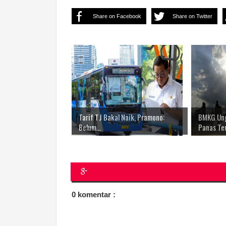
Share on Facebook
Share on Twitter
Tarif TJ Bakal Naik, Pramono:
BMKG Ung
Belum...
Panas Ter.
0 komentar :