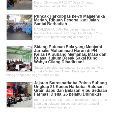
Dusun Cikawung, RT 26/07 Desa Cintaratu,
Kecamatan Lakbok, Kabupaten Ciamis, ...
Puncak Harkopnas ke-79 Majalengka
Meriah, Ribuan Peserta Ikuti Jalan
Santai Berhadiah
MAJALENGKA, JMI – Puncak peringatan Hari
Koperasi Nasional (Harkopnas) ke-79 Tahun 2026
tingkat Kabupaten Majalengka berlangsun...
Sidang Putusan Sela yang Menjerat
Jurnalis Muhammad Harun di PN
Kelas l A Subang Memanas, Masa dan
Kuasa Hukum Desak Saksi Kunci
Wahyu Gilang Dihadirkan!
Suasana persidangan putusan sela yang menjerat
jurnalis Muhammad Harun, Bertempat di Ruang
sidang pengadilan negeri kelas IA Sub...
Jajaran Satresnarkoba Polres Subang
Ungkap 21 Kasus Narkoba, Ratusan
Gram Sabu dan Belasan Ribu Sediaan
Farmasi Disita, 26 pelaku Diringkus
Barang Bukti yang berhasil di amankan ratusan gram
sabu dan belasan ribu sediaan farmasi , saat di
tunjukan di konfrensi pers d...