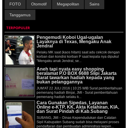
FOTO
Otomotif
Megapolitan
Sains
Tanggamus
TERPOPULER
Pengemudi Koboi Ugal-ugalan
Layaknya di Texas, Mengaku Anak
Jendral
Pelaku MK saat (kaos hitam) saat adu cekcok dengan
korban dan kondisi korban P saat kepala nya dipukul
"Mengaku anak Jendral, se...
Aneh tapi nyata easy shopping
beralamat P.O BOX 6688 Slipi Jakarta
Barat tawarkan hadiah kepada yang
bukan pelanggannya
JUM'AT 22 JULI 2016 | 10:25 WIB Surat pemberitahuan
pemenang hadiah Binjai, JMI - Surat pemberitahuan
pemenang hadiah selaku k...
Cara Gunakan Sipedas, Layanan
Online e-KTP, KK, Akta Kelahiran, KIA,
dan Surat Pindah di Kab.Subang
SUBANG, JMI -- Dinas Kependudukan dan Catatan
Sipil Kabupaten Subang sudah bisa melayani proses
pendaftaran dan pembuatan administrasi kepen...