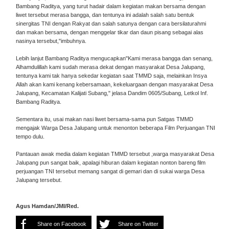
Bambang Raditya, yang turut hadair dalam kegiatan makan bersama dengan
liwet tersebut merasa bangga, dan tentunya ini adalah salah satu bentuk
sinergitas TNI dengan Rakyat dan salah satunya dengan cara bersilaturahmi
dan makan bersama, dengan menggelar tikar dan daun pisang sebagai alas
nasinya tersebut,"imbuhnya.
Lebih lanjut Bambang Raditya mengucapkan"Kami merasa bangga dan senang,
Alhamdulillah kami sudah merasa dekat dengan masyarakat Desa Jalupang,
tentunya kami tak hanya sekedar kegiatan saat TMMD saja, melainkan Insya
Allah akan kami kenang kebersamaan, kekeluargaan dengan masyarakat Desa
Jalupang, Kecamatan Kalijati Subang," jelasa Dandim 0605/Subang, Letkol Inf.
Bambang Raditya.
Sementara itu, usai makan nasi liwet bersama-sama pun Satgas TMMD
mengajak Warga Desa Jalupang untuk menonton beberapa Film Perjuangan TNI
tempo dulu.
Pantauan awak media dalam kegiatan TMMD tersebut ,warga masyarakat Desa
Jalupang pun sangat baik, apalagi hiburan dalam kegiatan nonton bareng film
perjuangan TNI tersebut memang sangat di gemari dan di sukai warga Desa
Jalupang tersebut.
Agus Hamdan/JMI/Red.
Share on Facebook
Share on Twitter