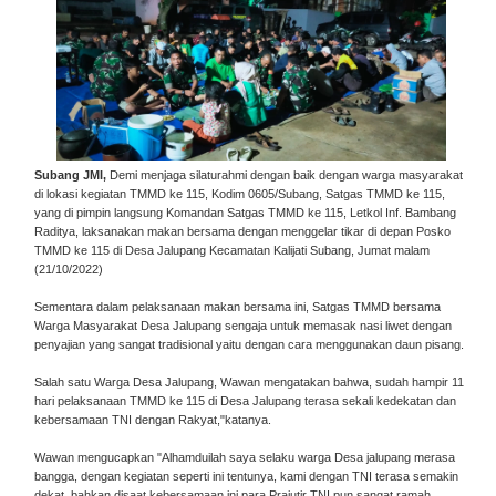
Subang JMI,
Demi menjaga silaturahmi dengan baik dengan warga masyarakat
di lokasi kegiatan TMMD ke 115, Kodim 0605/Subang, Satgas TMMD ke 115,
yang di pimpin langsung Komandan Satgas TMMD ke 115, Letkol Inf. Bambang
Raditya, laksanakan makan bersama dengan menggelar tikar di depan Posko
TMMD ke 115 di Desa Jalupang Kecamatan Kalijati Subang, Jumat malam
(21/10/2022)
Sementara dalam pelaksanaan makan bersama ini, Satgas TMMD bersama
Warga Masyarakat Desa Jalupang sengaja untuk memasak nasi liwet dengan
penyajian yang sangat tradisional yaitu dengan cara menggunakan daun pisang.
Salah satu Warga Desa Jalupang, Wawan mengatakan bahwa, sudah hampir 11
hari pelaksanaan TMMD ke 115 di Desa Jalupang terasa sekali kedekatan dan
kebersamaan TNI dengan Rakyat,"katanya.
Wawan mengucapkan "Alhamduilah saya selaku warga Desa jalupang merasa
bangga, dengan kegiatan seperti ini tentunya, kami dengan TNI terasa semakin
dekat, bahkan disaat kebersamaan ini para Prajutir TNI pun sangat ramah,