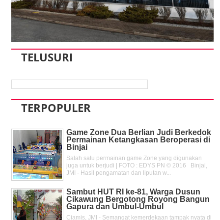
TELUSURI
TERPOPULER
Game Zone Dua Berlian Judi Berkedok
Permainan Ketangkasan Beroperasi di
Binjai
Salah satu permainan game Zone yang digunakan
juga untuk berjudi | FOTO : EDYS PN © 2016 Binjai,
JMI - Hasil pengamatan dan liputan w...
Sambut HUT RI ke-81, Warga Dusun
Cikawung Bergotong Royong Bangun
Gapura dan Umbul-Umbul
Ciamis, JMI - Semangat kemerdekaan tampak nyata di