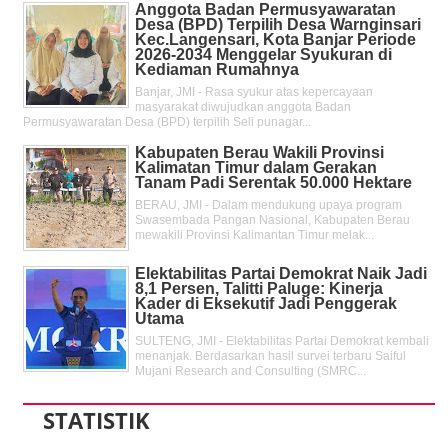
Anggota Badan Permusyawaratan
Desa (BPD) Terpilih Desa Warnginsari
Kec.Langensari, Kota Banjar Periode
2026-2034 Menggelar Syukuran di
Kediaman Rumahnya
Banjar, JMI - Rasa syukur atas kepercayaan
masyarakat diwujudkan anggota Badan
Permusyawaratan Desa (BPD) terpilih Seli punagar...
Kabupaten Berau Wakili Provinsi
Kalimatan Timur dalam Gerakan
Tanam Padi Serentak 50.000 Hektare
BERAU, JMI - Dalam mendukung upaya program
Swasembada Pangan Nasional, Kabupaten Berau
mewakili Provinsi Kalimantan Timur melak...
Elektabilitas Partai Demokrat Naik Jadi
8,1 Persen, Talitti Paluge: Kinerja
Kader di Eksekutif Jadi Penggerak
Utama
SULTENG, JMI - Elektabilitas Partai Demokrat kembali
menanjak. Berdasarkan hasil survei terbaru Saiful
Mujani Research and Consulting (SMRC...
STATISTIK