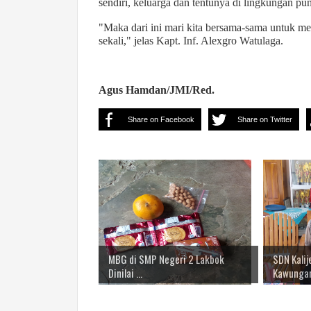
sendiri, keluarga dan tentunya di lingkungan pun
"Maka dari ini mari kita bersama-sama untuk m
sekali," jelas Kapt. Inf. Alexgro Watulaga.
Agus Hamdan/JMI/Red.
Share on Facebook
Share on Twitter
MBG di SMP Negeri 2 Lakbok
SDN Kali
Dinilai ...
Kawungan