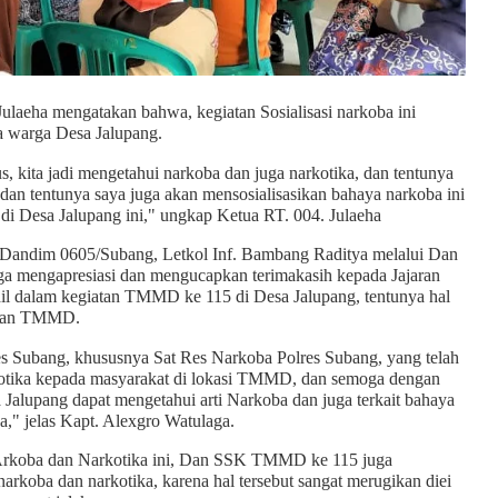
Julaeha mengatakan bahwa, kegiatan Sosialisasi narkoba ini
a warga Desa Jalupang.
s, kita jadi mengetahui narkoba dan juga narkotika, dan tentunya
 dan tentunya saya juga akan mensosialisasikan bahaya narkoba ini
di Desa Jalupang ini," ungkap Ketua RT. 004. Julaeha
andim 0605/Subang, Letkol Inf. Bambang Raditya melalui Dan
 mengapresiasi dan mengucapkan terimakasih kepada Jajaran
dil dalam kegiatan TMMD ke 115 di Desa Jalupang, tentunya hal
anaan TMMD.
res Subang, khususnya Sat Res Narkoba Polres Subang, yang telah
kotika kepada masyarakat di lokasi TMMD, dan semoga dengan
 Jalupang dapat mengetahui arti Narkoba dan juga terkait bahaya
ga," jelas Kapt. Alexgro Watulaga.
 NArkoba dan Narkotika ini, Dan SSK TMMD ke 115 juga
rkoba dan narkotika, karena hal tersebut sangat merugikan diei