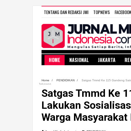
TENTANG DAN REDAKSI JMI
TOPNEWS
FACEBOO
HOME
NASIONAL
JAKARTA
RE
Home
/
PENDIDIKAN
/
Satgas Tmmd Ke 115 Gandeng Satn
Jalupang
Satgas Tmmd Ke 1
Lakukan Sosialisa
Warga Masyarakat 