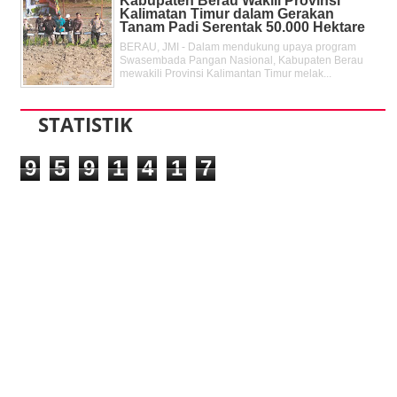
Kabupaten Berau Wakili Provinsi
Kalimatan Timur dalam Gerakan
Tanam Padi Serentak 50.000 Hektare
BERAU, JMI - Dalam mendukung upaya program
Swasembada Pangan Nasional, Kabupaten Berau
mewakili Provinsi Kalimantan Timur melak...
STATISTIK
9
5
9
1
4
1
7