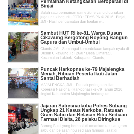
Permainan Ketangkasan Beroperasi di
Binjai
Salah satu permainan game Zone yang digunakan
juga untuk berjudi | FOTO : EDYS PN © 2016 Binjai,
JMI - Hasil pengamatan dan liputan w...
Sambut HUT RI ke-81, Warga Dusun
Cikawung Bergotong Royong Bangun
Gapura dan Umbul-Umbul
Ciamis, JMI - Semangat kemerdekaan tampak nyata di
Dusun Cikawung, RT 26/07 Desa Cintaratu,
Kecamatan Lakbok, Kabupaten Ciamis, ...
Puncak Harkopnas ke-79 Majalengka
Meriah, Ribuan Peserta Ikuti Jalan
Santai Berhadiah
MAJALENGKA, JMI – Puncak peringatan Hari
Koperasi Nasional (Harkopnas) ke-79 Tahun 2026
tingkat Kabupaten Majalengka berlangsun...
Jajaran Satresnarkoba Polres Subang
Ungkap 21 Kasus Narkoba, Ratusan
Gram Sabu dan Belasan Ribu Sediaan
Farmasi Disita, 26 pelaku Diringkus
Barang Bukti yang berhasil di amankan ratusan gram
sabu dan belasan ribu sediaan farmasi , saat di