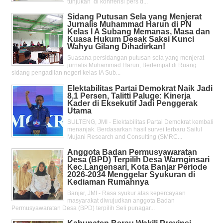
tunjukan di konfrensi pers d...
Sidang Putusan Sela yang Menjerat
Jurnalis Muhammad Harun di PN
Kelas l A Subang Memanas, Masa dan
Kuasa Hukum Desak Saksi Kunci
Wahyu Gilang Dihadirkan!
Suasana persidangan putusan sela yang menjerat
jurnalis Muhammad Harun, Bertempat di Ruang
sidang pengadilan negeri kelas IA Sub...
Elektabilitas Partai Demokrat Naik Jadi
8,1 Persen, Talitti Paluge: Kinerja
Kader di Eksekutif Jadi Penggerak
Utama
SULTENG, JMI - Elektabilitas Partai Demokrat kembali
menanjak. Berdasarkan hasil survei terbaru Saiful
Mujani Research and Consulting (SMRC...
Anggota Badan Permusyawaratan
Desa (BPD) Terpilih Desa Warnginsari
Kec.Langensari, Kota Banjar Periode
2026-2034 Menggelar Syukuran di
Kediaman Rumahnya
Banjar, JMI - Rasa syukur atas kepercayaan
masyarakat diwujudkan anggota Badan
Permusyawaratan Desa (BPD) terpilih Seli punagar...