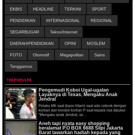
EKBIS
HEADLINE
TERKINI
SPORT
PENDIDIKAN
INTERNASIONAL
REGIONAL
SEGARBUGAR
Tekno/Internet
DAERAH/PENDIDIKAN
OPINI
MOSLEM
FOTO
Otomotif
Megapolitan
Sains
Tanggamus
TERPOPULER
Pengemudi Koboi Ugal-ugalan
Layaknya di Texas, Mengaku Anak
Jendral
Pelaku MK saat (kaos hitam) saat adu cekcok dengan
korban dan kondisi korban P saat kepala nya dipukul
"Mengaku anak Jendral, se...
Aneh tapi nyata easy shopping
beralamat P.O BOX 6688 Slipi Jakarta
Barat tawarkan hadiah kepada yang