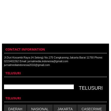
CONTACT INFORMATION
Jl.Duri Kosambi Raya (H.Selong) No.175 Cengkareng Jakarta Barat 11750 Phone:
0215402262 Email: jurnalmedia.indonesia@gmail.com
jurnalmediaindonesia2016@gmail.com
TELUSURI
TELUSURI
DAERAH
NASIONAL
JAKARTA
CASECRIME