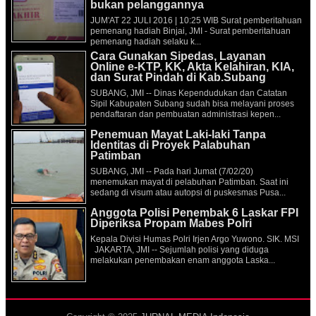
bukan pelanggannya
JUM'AT 22 JULI 2016 | 10:25 WIB Surat pemberitahuan
pemenang hadiah Binjai, JMI - Surat pemberitahuan
pemenang hadiah selaku k...
Cara Gunakan Sipedas, Layanan
Online e-KTP, KK, Akta Kelahiran, KIA,
dan Surat Pindah di Kab.Subang
SUBANG, JMI -- Dinas Kependudukan dan Catatan
Sipil Kabupaten Subang sudah bisa melayani proses
pendaftaran dan pembuatan administrasi kepen...
Penemuan Mayat Laki-laki Tanpa
Identitas di Proyek Palabuhan
Patimban
SUBANG, JMI -- Pada hari Jumat (7/02/20)
menemukan mayat di pelabuhan Patimban. Saat ini
sedang di visum atau autopsi di puskesmas Pusa...
Anggota Polisi Penembak 6 Laskar FPI
Diperiksa Propam Mabes Polri
Kepala Divisi Humas Polri Irjen Argo Yuwono. SIK. MSI
JAKARTA, JMI -- Sejumlah polisi yang diduga
melakukan penembakan enam anggota Laska...