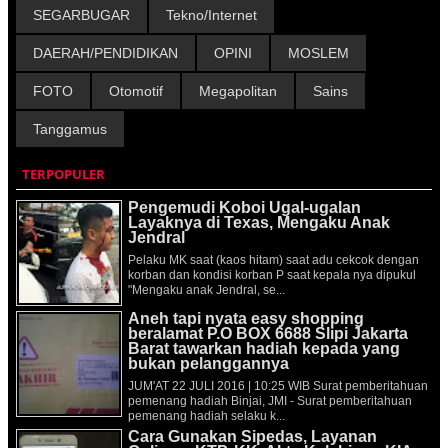
SEGARBUGAR
Tekno/Internet
DAERAH/PENDIDIKAN
OPINI
MOSLEM
FOTO
Otomotif
Megapolitan
Sains
Tanggamus
TERPOPULER
Pengemudi Koboi Ugal-ugalan
Layaknya di Texas, Mengaku Anak
Jendral
Pelaku MK saat (kaos hitam) saat adu cekcok dengan
korban dan kondisi korban P saat kepala nya dipukul
"Mengaku anak Jendral, se...
Aneh tapi nyata easy shopping
beralamat P.O BOX 6688 Slipi Jakarta
Barat tawarkan hadiah kepada yang
bukan pelanggannya
JUM'AT 22 JULI 2016 | 10:25 WIB Surat pemberitahuan
pemenang hadiah Binjai, JMI - Surat pemberitahuan
pemenang hadiah selaku k...
Cara Gunakan Sipedas, Layanan