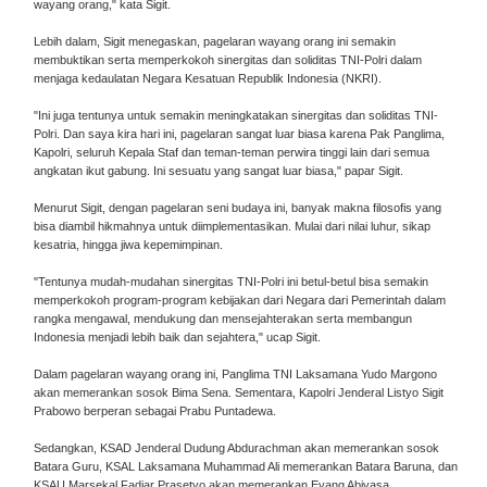
wayang orang," kata Sigit.
Lebih dalam, Sigit menegaskan, pagelaran wayang orang ini semakin
membuktikan serta memperkokoh sinergitas dan soliditas TNI-Polri dalam
menjaga kedaulatan Negara Kesatuan Republik Indonesia (NKRI).
"Ini juga tentunya untuk semakin meningkatakan sinergitas dan soliditas TNI-
Polri. Dan saya kira hari ini, pagelaran sangat luar biasa karena Pak Panglima,
Kapolri, seluruh Kepala Staf dan teman-teman perwira tinggi lain dari semua
angkatan ikut gabung. Ini sesuatu yang sangat luar biasa," papar Sigit.
Menurut Sigit, dengan pagelaran seni budaya ini, banyak makna filosofis yang
bisa diambil hikmahnya untuk diimplementasikan. Mulai dari nilai luhur, sikap
kesatria, hingga jiwa kepemimpinan.
"Tentunya mudah-mudahan sinergitas TNI-Polri ini betul-betul bisa semakin
memperkokoh program-program kebijakan dari Negara dari Pemerintah dalam
rangka mengawal, mendukung dan mensejahterakan serta membangun
Indonesia menjadi lebih baik dan sejahtera," ucap Sigit.
Dalam pagelaran wayang orang ini, Panglima TNI Laksamana Yudo Margono
akan memerankan sosok Bima Sena. Sementara, Kapolri Jenderal Listyo Sigit
Prabowo berperan sebagai Prabu Puntadewa.
Sedangkan, KSAD Jenderal Dudung Abdurachman akan memerankan sosok
Batara Guru, KSAL Laksamana Muhammad Ali memerankan Batara Baruna, dan
KSAU Marsekal Fadjar Prasetyo akan memerankan Eyang Abiyasa.