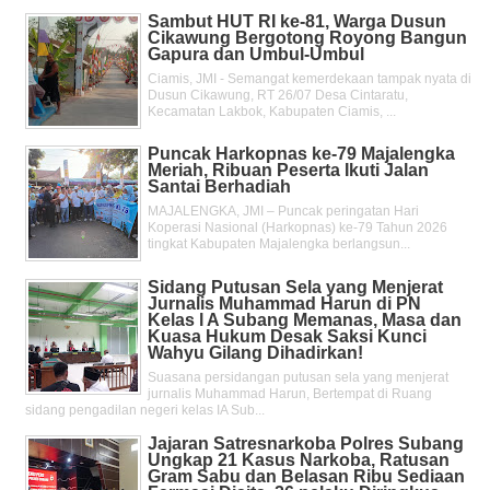
Sambut HUT RI ke-81, Warga Dusun
Cikawung Bergotong Royong Bangun
Gapura dan Umbul-Umbul
Ciamis, JMI - Semangat kemerdekaan tampak nyata di
Dusun Cikawung, RT 26/07 Desa Cintaratu,
Kecamatan Lakbok, Kabupaten Ciamis, ...
Puncak Harkopnas ke-79 Majalengka
Meriah, Ribuan Peserta Ikuti Jalan
Santai Berhadiah
MAJALENGKA, JMI – Puncak peringatan Hari
Koperasi Nasional (Harkopnas) ke-79 Tahun 2026
tingkat Kabupaten Majalengka berlangsun...
Sidang Putusan Sela yang Menjerat
Jurnalis Muhammad Harun di PN
Kelas l A Subang Memanas, Masa dan
Kuasa Hukum Desak Saksi Kunci
Wahyu Gilang Dihadirkan!
Suasana persidangan putusan sela yang menjerat
jurnalis Muhammad Harun, Bertempat di Ruang
sidang pengadilan negeri kelas IA Sub...
Jajaran Satresnarkoba Polres Subang
Ungkap 21 Kasus Narkoba, Ratusan
Gram Sabu dan Belasan Ribu Sediaan