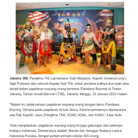
Jakarta JMI
, Panglima TNI Laksamana Yudo Margono, Kapolri Jenderal Listyo
Sigit Prabowo dan seluruh Kepala Staf TNI, untuk pertama kalinya ikut main atau
tampil dalam pagelaran wayang orang bertema 'Pandawa Boyong' di Teater
Jakarta, Taman Ismail Marzuki (TIM), Jakarta, Minggu, 15 Januari 2023 malam.
"Malam ini, pelaksanaan pagelaran wayang orang dengan lakon Pandawa
Boyong. Dimana pada pagelaran ini luar biasa. Karena pemainnya diantaranya
ada Pak Kapolri, saya (Panglima TNI), KSAD, KSAL, dan KSAU," kata Yudo.
Yudo menjelaskan, pagelaran wayang orang ini juga gabungan dari pelestari
budaya Indoensia. Diantaranya adalah, Barata dan Sanggar Budaya Laskar
Indonesia Pusaka, dengan jumlah pemain sekitar 400 orang.