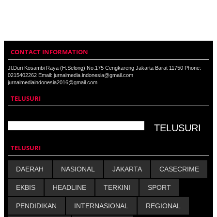
CONTACT INFORMATION
Jl.Duri Kosambi Raya (H.Selong) No.175 Cengkareng Jakarta Barat 11750 Phone:
0215402262 Email: jurnalmedia.indonesia@gmail.com
jurnalmediaindonesia2016@gmail.com
TELUSURI
TELUSURI
DAERAH
NASIONAL
JAKARTA
CASECRIME
EKBIS
HEADLINE
TERKINI
SPORT
PENDIDIKAN
INTERNASIONAL
REGIONAL