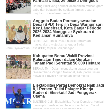
Farmasi Disita, 26 pelaku Diringkus
Barang Bukti yang berhasil di amankan ratusan gram
sabu dan belasan ribu sediaan farmasi , saat di
tunjukan di konfrensi pers d...
Anggota Badan Permusyawaratan
Desa (BPD) Terpilih Desa Warnginsari
Kec.Langensari, Kota Banjar Periode
2026-2034 Menggelar Syukuran di
Kediaman Rumahnya
Banjar, JMI - Rasa syukur atas kepercayaan
masyarakat diwujudkan anggota Badan
Permusyawaratan Desa (BPD) terpilih Seli punagar...
Kabupaten Berau Wakili Provinsi
Kalimatan Timur dalam Gerakan
Tanam Padi Serentak 50.000 Hektare
BERAU, JMI - Dalam mendukung upaya program
Swasembada Pangan Nasional, Kabupaten Berau
mewakili Provinsi Kalimantan Timur melak...
Elektabilitas Partai Demokrat Naik Jadi
8,1 Persen, Talitti Paluge: Kinerja
Kader di Eksekutif Jadi Penggerak
Utama
SULTENG, JMI - Elektabilitas Partai Demokrat kembali
menanjak. Berdasarkan hasil survei terbaru Saiful