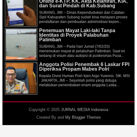
Online e-KTP, KK, Akta Kelahiran, KIA,
dan Surat Pindah di Kab.Subang
SUBANG, JMI -- Dinas Kependudukan dan Catatan
Sipil Kabupaten Subang sudah bisa melayani proses
pendaftaran dan pembuatan administrasi kepen...
Penemuan Mayat Laki-laki Tanpa
Identitas di Proyek Palabuhan
Patimban
SUBANG, JMI -- Pada hari Jumat (7/02/20)
menemukan mayat di pelabuhan Patimban. Saat ini
sedang di visum atau autopsi di puskesmas Pusa...
Anggota Polisi Penembak 6 Laskar FPI
Diperiksa Propam Mabes Polri
Kepala Divisi Humas Polri Irjen Argo Yuwono. SIK. MSI
JAKARTA, JMI -- Sejumlah polisi yang diduga
melakukan penembakan enam anggota Laska...
Copyright © 2025
JURNAL MEDIA Indonesia
Created By
and
My Blogger Themes