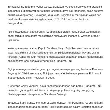
Terkait hal ini, Yudo menyebut bahwa, diadakannya pagelaran wayang orang ini
juga untuk ikut merawat serta melestarikan budaya asli Indonesia, salah satunya
adalah wayang orang. Sekaligus, kata Yudo, kegiatan ini merupakan wujud dan
bukti dari terwujudnya sinergitas antara TNI, Polri dan seluruh elemen
masyarakat.
"Sehingga dengan pagelaran ini harapan kita seluruh masyarakat yang nonton
dapat terhibur juga dapat melestarikan budaya asli Indonesia, wayang orang,"
ujar Yudo.
Kesempatan yang sama, Kapolri Jenderal Listyo Sigit Prabowo menceritakan
awal mula dirinya diminta terlibat untuk tampil dalam pagelaran wayang orang
tersebut. Ketika itu, Sigit mengaku mendapatkan undangan untuk ikut bergabung
dalam pentas seni budaya tersebut oleh Panglima TNI.
Sigit pun mengapresiasi tergelarnya pagelaran wayang orang bertema 'Pandawa
Boyong' ini. Oleh karenanya, Sigit juga mengajak beberapa personel Polri untuk
ikut bergabung dalam kegiatan tersebut.
"Beberapa waktu yang lalu saya dapatkan undangan dari beliau (Panglima TNI)
untuk ikut gabung dalam latihan persiapan pagelaran wayang orang yang
diselenggarakan dengan tema 'Pandawa Boyong'.
Tentunya, kami, sangat mengapresiasi undangan Pak Panglima. Karena itu kami
juga mengajak beberapa personel Polri ikut bergabung dalam kegiatan pagelaran