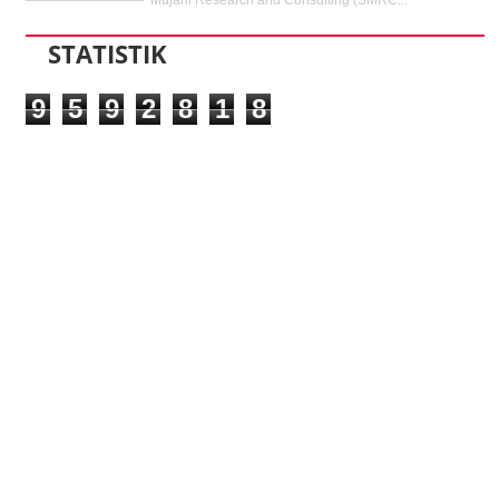
Mujani Research and Consulting (SMRC...
STATISTIK
9
5
9
2
8
1
8