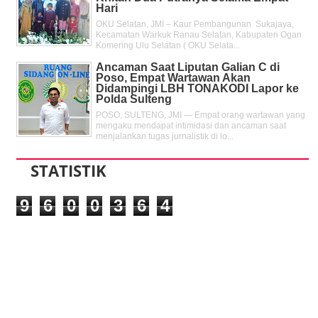
Hari
OKU Selatan, JMI – Kaur Pembangunan Sukajaya,
Kecamatan Warkuk Ranau Selatan, Kabupaten Ogan
Komering Ulu Selatan ( OKU Selata...
Ancaman Saat Liputan Galian C di
Poso, Empat Wartawan Akan
Didampingi LBH TONAKODI Lapor ke
Polda Sulteng
POSO, SULTENG, JMI — Empat orang wartawan yang
mengaku mendapat intimidasi dan ancaman saat
menjalankan tugas jurnalistik di lo...
STATISTIK
9
6
0
0
3
6
4