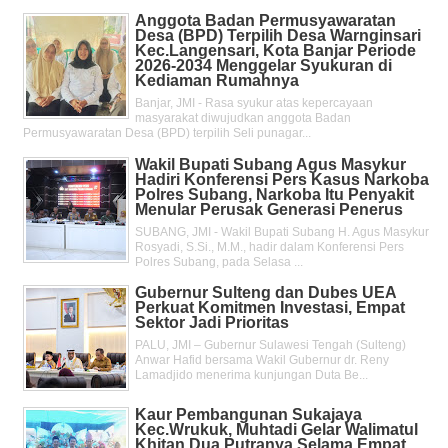
Anggota Badan Permusyawaratan
Desa (BPD) Terpilih Desa Warnginsari
Kec.Langensari, Kota Banjar Periode
2026-2034 Menggelar Syukuran di
Kediaman Rumahnya
Banjar, JMI - Rasa syukur atas kepercayaan
masyarakat diwujudkan anggota Badan
Permusyawaratan Desa (BPD) terpilih Seli punagar...
Wakil Bupati Subang Agus Masykur
Hadiri Konferensi Pers Kasus Narkoba
Polres Subang, Narkoba Itu Penyakit
Menular Perusak Generasi Penerus
SUBANG, JMI - Wakil Bupati Subang H. Agus Masykur
Rosyadi, S.Si., M.M., hadir dalam Konferensi Pers
Polres Subang, pada Selasa ...
Gubernur Sulteng dan Dubes UEA
Perkuat Komitmen Investasi, Empat
Sektor Jadi Prioritas
PALU, JMI – Gubernur Sulawesi Tengah (Sulteng)
Anwar Hafid bersama Wakil Gubernur dr. Reny
Lamadjido menerima kunjungan Duta Be...
Kaur Pembangunan Sukajaya
Kec.Wrukuk, Muhtadi Gelar Walimatul
Khitan Dua Putranya Selama Empat