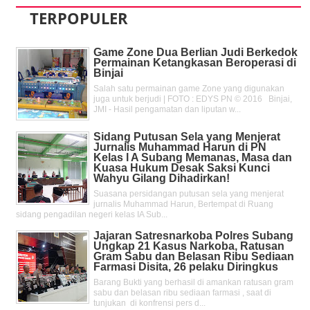
TERPOPULER
Game Zone Dua Berlian Judi Berkedok
Permainan Ketangkasan Beroperasi di
Binjai
Salah satu permainan game Zone yang digunakan
juga untuk berjudi | FOTO : EDYS PN © 2016 Binjai,
JMI - Hasil pengamatan dan liputan w...
Sidang Putusan Sela yang Menjerat
Jurnalis Muhammad Harun di PN
Kelas l A Subang Memanas, Masa dan
Kuasa Hukum Desak Saksi Kunci
Wahyu Gilang Dihadirkan!
Suasana persidangan putusan sela yang menjerat
jurnalis Muhammad Harun, Bertempat di Ruang
sidang pengadilan negeri kelas IA Sub...
Jajaran Satresnarkoba Polres Subang
Ungkap 21 Kasus Narkoba, Ratusan
Gram Sabu dan Belasan Ribu Sediaan
Farmasi Disita, 26 pelaku Diringkus
Barang Bukti yang berhasil di amankan ratusan gram
sabu dan belasan ribu sediaan farmasi , saat di
tunjukan di konfrensi pers d...