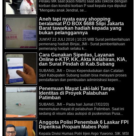
Pelaku MK saat (kaos hitam) saat adu cekcok dengan
korban dan kondisi korban P saat kepala nya dipukul
"Mengaku anak Jendral, se...
Aneh tapi nyata easy shopping
beralamat P.O BOX 6688 Slipi Jakarta
Barat tawarkan hadiah kepada yang
bukan pelanggannya
JUM'AT 22 JULI 2016 | 10:25 WIB Surat pemberitahuan
pemenang hadiah Binjai, JMI - Surat pemberitahuan
pemenang hadiah selaku k...
Cara Gunakan Sipedas, Layanan
Online e-KTP, KK, Akta Kelahiran, KIA,
dan Surat Pindah di Kab.Subang
SUBANG, JMI -- Dinas Kependudukan dan Catatan
Sipil Kabupaten Subang sudah bisa melayani proses
pendaftaran dan pembuatan administrasi kepen...
Penemuan Mayat Laki-laki Tanpa
Identitas di Proyek Palabuhan
Patimban
SUBANG, JMI -- Pada hari Jumat (7/02/20)
menemukan mayat di pelabuhan Patimban. Saat ini
sedang di visum atau autopsi di puskesmas Pusa...
Anggota Polisi Penembak 6 Laskar FPI
Diperiksa Propam Mabes Polri
Kepala Divisi Humas Polri Irjen Argo Yuwono. SIK. MSI