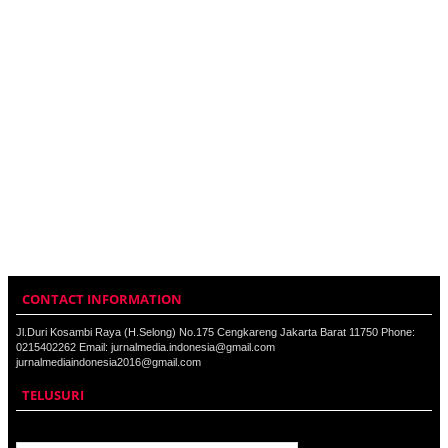
CONTACT INFORMATION
Jl.Duri Kosambi Raya (H.Selong) No.175 Cengkareng Jakarta Barat 11750 Phone:
0215402262 Email: jurnalmedia.indonesia@gmail.com
jurnalmediaindonesia2016@gmail.com
TELUSURI