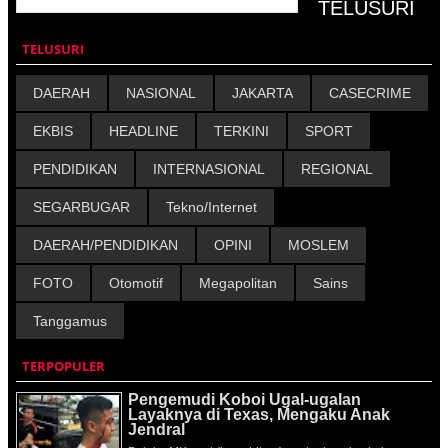
TELUSURI
DAERAH
NASIONAL
JAKARTA
CASECRIME
EKBIS
HEADLINE
TERKINI
SPORT
PENDIDIKAN
INTERNASIONAL
REGIONAL
SEGARBUGAR
Tekno/Internet
DAERAH/PENDIDIKAN
OPINI
MOSLEM
FOTO
Otomotif
Megapolitan
Sains
Tanggamus
TERPOPULER
Pengemudi Koboi Ugal-ugalan
Layaknya di Texas, Mengaku Anak
Jendral