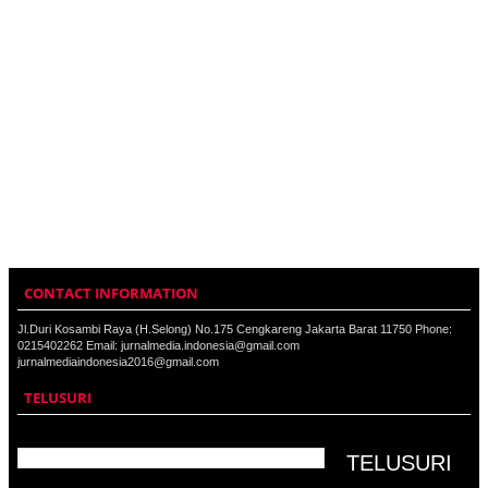
CONTACT INFORMATION
Jl.Duri Kosambi Raya (H.Selong) No.175 Cengkareng Jakarta Barat 11750 Phone:
0215402262 Email: jurnalmedia.indonesia@gmail.com
jurnalmediaindonesia2016@gmail.com
TELUSURI