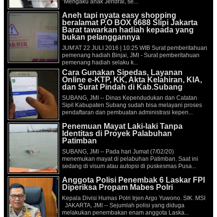
"Mengaku anak Jendral, se...
Aneh tapi nyata easy shopping
beralamat P.O BOX 6688 Slipi Jakarta
Barat tawarkan hadiah kepada yang
bukan pelanggannya
JUM'AT 22 JULI 2016 | 10:25 WIB Surat pemberitahuan
pemenang hadiah Binjai, JMI - Surat pemberitahuan
pemenang hadiah selaku k...
Cara Gunakan Sipedas, Layanan
Online e-KTP, KK, Akta Kelahiran, KIA,
dan Surat Pindah di Kab.Subang
SUBANG, JMI -- Dinas Kependudukan dan Catatan
Sipil Kabupaten Subang sudah bisa melayani proses
pendaftaran dan pembuatan administrasi kepen...
Penemuan Mayat Laki-laki Tanpa
Identitas di Proyek Palabuhan
Patimban
SUBANG, JMI -- Pada hari Jumat (7/02/20)
menemukan mayat di pelabuhan Patimban. Saat ini
sedang di visum atau autopsi di puskesmas Pusa...
Anggota Polisi Penembak 6 Laskar FPI
Diperiksa Propam Mabes Polri
Kepala Divisi Humas Polri Irjen Argo Yuwono. SIK. MSI
JAKARTA, JMI -- Sejumlah polisi yang diduga
melakukan penembakan enam anggota Laska...