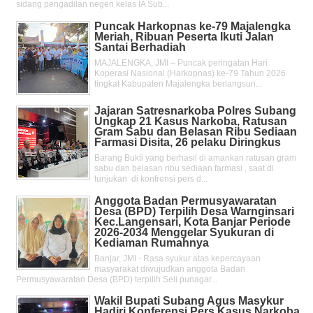
sidang pengadilan negeri kelas IA Sub...
Puncak Harkopnas ke-79 Majalengka
Meriah, Ribuan Peserta Ikuti Jalan
Santai Berhadiah
MAJALENGKA, JMI – Puncak peringatan Hari
Koperasi Nasional (Harkopnas) ke-79 Tahun 2026
tingkat Kabupaten Majalengka berlangsun...
Jajaran Satresnarkoba Polres Subang
Ungkap 21 Kasus Narkoba, Ratusan
Gram Sabu dan Belasan Ribu Sediaan
Farmasi Disita, 26 pelaku Diringkus
Barang Bukti yang berhasil di amankan ratusan gram
sabu dan belasan ribu sediaan farmasi , saat di
tunjukan di konfrensi pers d...
Anggota Badan Permusyawaratan
Desa (BPD) Terpilih Desa Warnginsari
Kec.Langensari, Kota Banjar Periode
2026-2034 Menggelar Syukuran di
Kediaman Rumahnya
Banjar, JMI - Rasa syukur atas kepercayaan
masyarakat diwujudkan anggota Badan
Permusyawaratan Desa (BPD) terpilih Seli punagar...
Wakil Bupati Subang Agus Masykur
Hadiri Konferensi Pers Kasus Narkoba