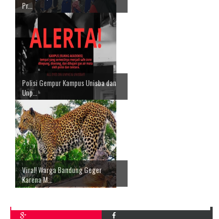
Pr...
Polisi Gempur Kampus Unisba dan
Unp...
Viral! Warga Bandung Geger
Karena M...