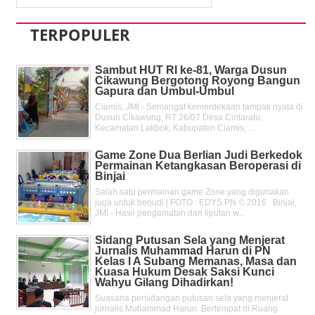
TERPOPULER
Sambut HUT RI ke-81, Warga Dusun
Cikawung Bergotong Royong Bangun
Gapura dan Umbul-Umbul
Ciamis, JMI - Semangat kemerdekaan tampak nyata di
Dusun Cikawung, RT 26/07 Desa Cintaratu,
Kecamatan Lakbok, Kabupaten Ciamis, ...
Game Zone Dua Berlian Judi Berkedok
Permainan Ketangkasan Beroperasi di
Binjai
Salah satu permainan game Zone yang digunakan
juga untuk berjudi | FOTO : EDYS PN © 2016 Binjai,
JMI - Hasil pengamatan dan liputan w...
Sidang Putusan Sela yang Menjerat
Jurnalis Muhammad Harun di PN
Kelas l A Subang Memanas, Masa dan
Kuasa Hukum Desak Saksi Kunci
Wahyu Gilang Dihadirkan!
Suasana persidangan putusan sela yang menjerat
jurnalis Muhammad Harun, Bertempat di Ruang