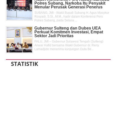
Polres Subang, Narkoba Itu Penyakit
Menular Perusak Generasi Penerus
SUBANG, JMI - Wakil Bupati Subang H. Agus Masykur
Rosyadi, S.Si., M.M., hadir dalam Konferensi Pers
Polres Subang, pada Selasa ...
Gubernur Sulteng dan Dubes UEA
Perkuat Komitmen Investasi, Empat
Sektor Jadi Prioritas
PALU, JMI – Gubernur Sulawesi Tengah (Sulteng)
Anwar Hafid bersama Wakil Gubernur dr. Reny
Lamadjido menerima kunjungan Duta Be...
STATISTIK