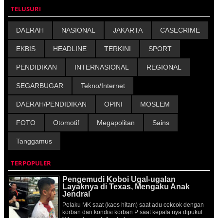
TELUSURI
DAERAH
NASIONAL
JAKARTA
CASECRIME
EKBIS
HEADLINE
TERKINI
SPORT
PENDIDIKAN
INTERNASIONAL
REGIONAL
SEGARBUGAR
Tekno/Internet
DAERAH/PENDIDIKAN
OPINI
MOSLEM
FOTO
Otomotif
Megapolitan
Sains
Tanggamus
TERPOPULER
Pengemudi Koboi Ugal-ugalan
Layaknya di Texas, Mengaku Anak
Jendral
Pelaku MK saat (kaos hitam) saat adu cekcok dengan
korban dan kondisi korban P saat kepala nya dipukul