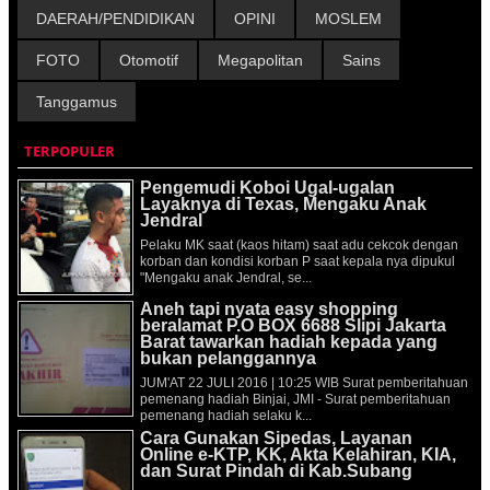
DAERAH/PENDIDIKAN
OPINI
MOSLEM
FOTO
Otomotif
Megapolitan
Sains
Tanggamus
TERPOPULER
Pengemudi Koboi Ugal-ugalan
Layaknya di Texas, Mengaku Anak
Jendral
Pelaku MK saat (kaos hitam) saat adu cekcok dengan
korban dan kondisi korban P saat kepala nya dipukul
"Mengaku anak Jendral, se...
Aneh tapi nyata easy shopping
beralamat P.O BOX 6688 Slipi Jakarta
Barat tawarkan hadiah kepada yang
bukan pelanggannya
JUM'AT 22 JULI 2016 | 10:25 WIB Surat pemberitahuan
pemenang hadiah Binjai, JMI - Surat pemberitahuan
pemenang hadiah selaku k...
Cara Gunakan Sipedas, Layanan
Online e-KTP, KK, Akta Kelahiran, KIA,
dan Surat Pindah di Kab.Subang