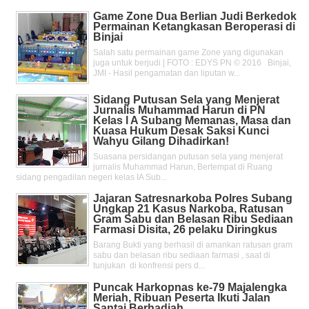
Game Zone Dua Berlian Judi Berkedok
Permainan Ketangkasan Beroperasi di
Binjai
Salah satu permainan game Zone yang digunakan
juga untuk berjudi | FOTO : EDYS PN © 2016 Binjai,
JMI - Hasil pengamatan dan liputan w...
Sidang Putusan Sela yang Menjerat
Jurnalis Muhammad Harun di PN
Kelas l A Subang Memanas, Masa dan
Kuasa Hukum Desak Saksi Kunci
Wahyu Gilang Dihadirkan!
Suasana persidangan putusan sela yang menjerat
jurnalis Muhammad Harun, Bertempat di Ruang
sidang pengadilan negeri kelas IA Sub...
Jajaran Satresnarkoba Polres Subang
Ungkap 21 Kasus Narkoba, Ratusan
Gram Sabu dan Belasan Ribu Sediaan
Farmasi Disita, 26 pelaku Diringkus
Barang Bukti yang berhasil di amankan ratusan gram
sabu dan belasan ribu sediaan farmasi , saat di
tunjukan di konfrensi pers d...
Puncak Harkopnas ke-79 Majalengka
Meriah, Ribuan Peserta Ikuti Jalan
Santai Berhadiah