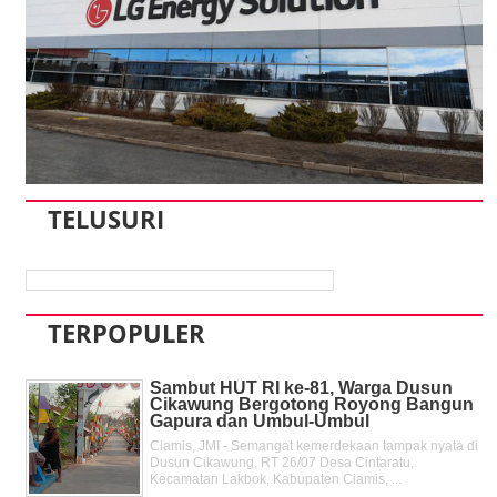
TELUSURI
TERPOPULER
Sambut HUT RI ke-81, Warga Dusun
Cikawung Bergotong Royong Bangun
Gapura dan Umbul-Umbul
Ciamis, JMI - Semangat kemerdekaan tampak nyata di
Dusun Cikawung, RT 26/07 Desa Cintaratu,
Kecamatan Lakbok, Kabupaten Ciamis, ...