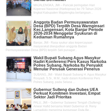
MAJALENGKA, JMI – Puncak peringatan Hari
Koperasi Nasional (Harkopnas) ke-79 Tahun 2026
tingkat Kabupaten Majalengka berlangsun...
Anggota Badan Permusyawaratan
Desa (BPD) Terpilih Desa Warnginsari
Kec.Langensari, Kota Banjar Periode
2026-2034 Menggelar Syukuran di
Kediaman Rumahnya
Banjar, JMI - Rasa syukur atas kepercayaan
masyarakat diwujudkan anggota Badan
Permusyawaratan Desa (BPD) terpilih Seli punagar...
Wakil Bupati Subang Agus Masykur
Hadiri Konferensi Pers Kasus Narkoba
Polres Subang, Narkoba Itu Penyakit
Menular Perusak Generasi Penerus
SUBANG, JMI - Wakil Bupati Subang H. Agus Masykur
Rosyadi, S.Si., M.M., hadir dalam Konferensi Pers
Polres Subang, pada Selasa ...
Gubernur Sulteng dan Dubes UEA
Perkuat Komitmen Investasi, Empat
Sektor Jadi Prioritas
PALU, JMI – Gubernur Sulawesi Tengah (Sulteng)
Anwar Hafid bersama Wakil Gubernur dr. Reny
Lamadjido menerima kunjungan Duta Be...