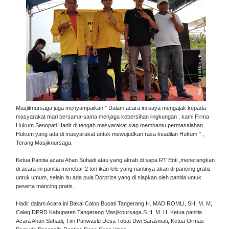
Masjiknursaga juga menyampaikan " Dalam acara ini saya mengajak kepada
masyarakat mari bersama-sama menjaga kebersihan lingkungan , kami Firma
Hukum Senopati Hadir di tengah masyarakat siap membantu permasalahan
Hukum yang ada di masyarakat untuk mewujudkan rasa keadilan Hukum " ,
Terang Masjiknursaga.
Ketua Panitia acara Ahan Suhadi atau yang akrab di sapa RT Enti ,menerangkan
di acara ini panitia menebar 2 ton ikan lele yang nantinya akan di pancing gratis
untuk umum, selain itu ada pula Dorprize yang di siapkan oleh panitia untuk
peserta mancing gratis.
Hadir dalam Acara ini Bakal Calon Bupati Tangerang H. MAD ROMLI, SH. M. M,
Caleg DPRD Kabupaten Tangerang Masjiknursaga S.H, M. H, Ketua panitia
Acara Ahan Suhadi, Tim Panwaslu Desa Tobat Dwi Saraswati, Ketua Ormas