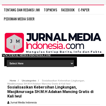
TENTANG DAN REDAKSI JMI
TOPNEWS
FACEBOOK
E-PAPER
PEDOMAN MEDIA SIBER
INDONESIA.COM
Home
/
Uncategories
/
Sosialisasikan Kebersihan Lingkungan,
Masjiknursaga SH.M.H Adakan Mancing Gratis di Kali Iwul
Sosialisasikan Kebersihan Lingkungan,
Masjiknursaga SH.M.H Adakan Mancing Gratis di
Kali Iwul
Jurnal Media Indonesia