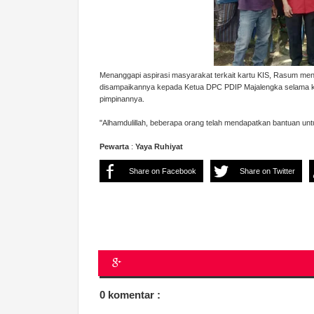
Menanggapi aspirasi masyarakat terkait kartu KIS, Rasum men
disampaikannya kepada Ketua DPC PDIP Majalengka selama kunjun
pimpinannya.
"Alhamdulillah, beberapa orang telah mendapatkan bantuan 
Pewarta
:
Yaya
Ruhiyat
Share on Facebook
Share on Twitter
0 komentar :