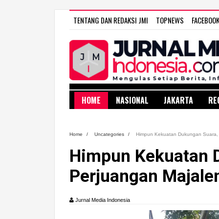
TENTANG DAN REDAKSI JMI
TOPNEWS
FACEBOO
HOME
NASIONAL
JAKARTA
RE
Home
/
Uncategories
/
Himpun Kekuatan Dukungan Suara, 
Himpun Kekuatan D
Perjuangan Majale
Jurnal Media Indonesia