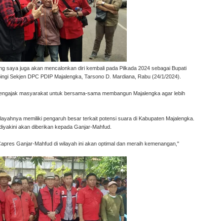
ng saya juga akan mencalonkan diri kembali pada Pilkada 2024 sebagai Bupati
ingi Sekjen DPC PDIP Majalengka, Tarsono D. Mardiana, Rabu (24/1/2024).
n mengajak masyarakat untuk bersama-sama membangun Majalengka agar lebih
yahnya memiliki pengaruh besar terkait potensi suara di Kabupaten Majalengka.
 diyakini akan diberikan kepada Ganjar-Mahfud.
 Capres Ganjar-Mahfud di wilayah ini akan optimal dan meraih kemenangan,"