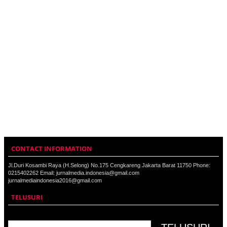
CONTACT INFORMATION
Jl.Duri Kosambi Raya (H.Selong) No.175 Cengkareng Jakarta Barat 11750 Phone:
0215402262 Email: jurnalmedia.indonesia@gmail.com
jurnalmediaindonesia2016@gmail.com
TELUSURI