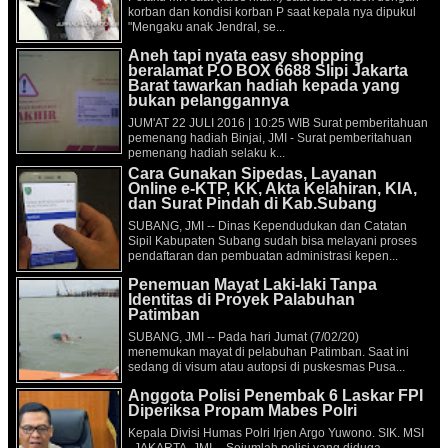
korban dan kondisi korban P saat kepala nya dipukul
"Mengaku anak Jendral, se...
Aneh tapi nyata easy shopping
beralamat P.O BOX 6688 Slipi Jakarta
Barat tawarkan hadiah kepada yang
bukan pelanggannya
JUM'AT 22 JULI 2016 | 10:25 WIB Surat pemberitahuan
pemenang hadiah Binjai, JMI - Surat pemberitahuan
pemenang hadiah selaku k...
Cara Gunakan Sipedas, Layanan
Online e-KTP, KK, Akta Kelahiran, KIA,
dan Surat Pindah di Kab.Subang
SUBANG, JMI -- Dinas Kependudukan dan Catatan
Sipil Kabupaten Subang sudah bisa melayani proses
pendaftaran dan pembuatan administrasi kepen...
Penemuan Mayat Laki-laki Tanpa
Identitas di Proyek Palabuhan
Patimban
SUBANG, JMI -- Pada hari Jumat (7/02/20)
menemukan mayat di pelabuhan Patimban. Saat ini
sedang di visum atau autopsi di puskesmas Pusa...
Anggota Polisi Penembak 6 Laskar FPI
Diperiksa Propam Mabes Polri
Kepala Divisi Humas Polri Irjen Argo Yuwono. SIK. MSI