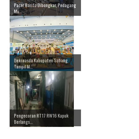
Pasar Barito Dibongkar, Pedagang
Mu...
Dekrnasda Kabupaten Subang
Tampil M...
Pengecoran RT17 RW16 Kapuk
Berlangs...