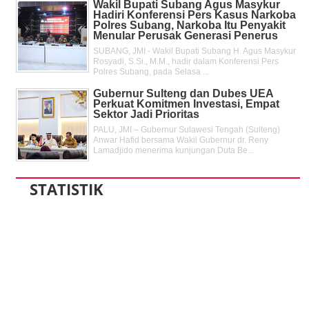
Wakil Bupati Subang Agus Masykur
Hadiri Konferensi Pers Kasus Narkoba
Polres Subang, Narkoba Itu Penyakit
Menular Perusak Generasi Penerus
SUBANG, JMI - Wakil Bupati Subang H. Agus Masykur
Rosyadi, S.Si., M.M., hadir dalam Konferensi Pers
Polres Subang, pada Selasa ...
Gubernur Sulteng dan Dubes UEA
Perkuat Komitmen Investasi, Empat
Sektor Jadi Prioritas
PALU, JMI – Gubernur Sulawesi Tengah (Sulteng)
Anwar Hafid bersama Wakil Gubernur dr. Reny
Lamadjido menerima kunjungan Duta Be...
STATISTIK