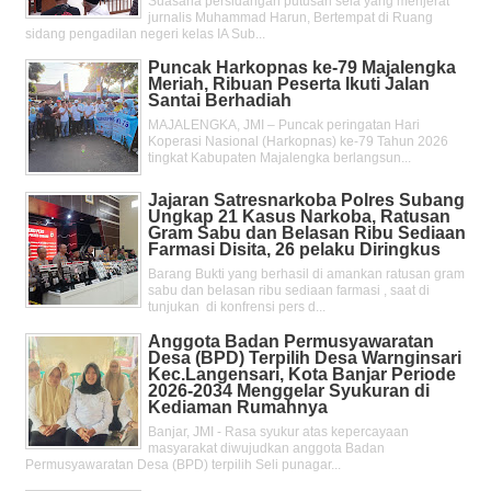
Suasana persidangan putusan sela yang menjerat
jurnalis Muhammad Harun, Bertempat di Ruang
sidang pengadilan negeri kelas IA Sub...
Puncak Harkopnas ke-79 Majalengka
Meriah, Ribuan Peserta Ikuti Jalan
Santai Berhadiah
MAJALENGKA, JMI – Puncak peringatan Hari
Koperasi Nasional (Harkopnas) ke-79 Tahun 2026
tingkat Kabupaten Majalengka berlangsun...
Jajaran Satresnarkoba Polres Subang
Ungkap 21 Kasus Narkoba, Ratusan
Gram Sabu dan Belasan Ribu Sediaan
Farmasi Disita, 26 pelaku Diringkus
Barang Bukti yang berhasil di amankan ratusan gram
sabu dan belasan ribu sediaan farmasi , saat di
tunjukan di konfrensi pers d...
Anggota Badan Permusyawaratan
Desa (BPD) Terpilih Desa Warnginsari
Kec.Langensari, Kota Banjar Periode
2026-2034 Menggelar Syukuran di
Kediaman Rumahnya
Banjar, JMI - Rasa syukur atas kepercayaan
masyarakat diwujudkan anggota Badan
Permusyawaratan Desa (BPD) terpilih Seli punagar...