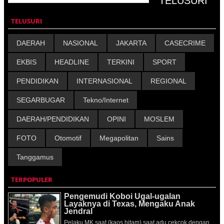
TELUSURI
DAERAH
NASIONAL
JAKARTA
CASECRIME
EKBIS
HEADLINE
TERKINI
SPORT
PENDIDIKAN
INTERNASIONAL
REGIONAL
SEGARBUGAR
Tekno/Internet
DAERAH/PENDIDIKAN
OPINI
MOSLEM
FOTO
Otomotif
Megapolitan
Sains
Tanggamus
TERPOPULER
Pengemudi Koboi Ugal-ugalan
Layaknya di Texas, Mengaku Anak
Jendral
Pelaku MK saat (kaos hitam) saat adu cekcok dengan