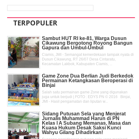
TERPOPULER
Sambut HUT RI ke-81, Warga Dusun
Cikawung Bergotong Royong Bangun
Gapura dan Umbul-Umbul
Ciamis, JMI - Semangat kemerdekaan tampak nyata di
Dusun Cikawung, RT 26/07 Desa Cintaratu,
Kecamatan Lakbok, Kabupaten Ciamis, ...
Game Zone Dua Berlian Judi Berkedok
Permainan Ketangkasan Beroperasi di
Binjai
Salah satu permainan game Zone yang digunakan
juga untuk berjudi | FOTO : EDYS PN © 2016 Binjai,
JMI - Hasil pengamatan dan liputan w...
Sidang Putusan Sela yang Menjerat
Jurnalis Muhammad Harun di PN
Kelas l A Subang Memanas, Masa dan
Kuasa Hukum Desak Saksi Kunci
Wahyu Gilang Dihadirkan!