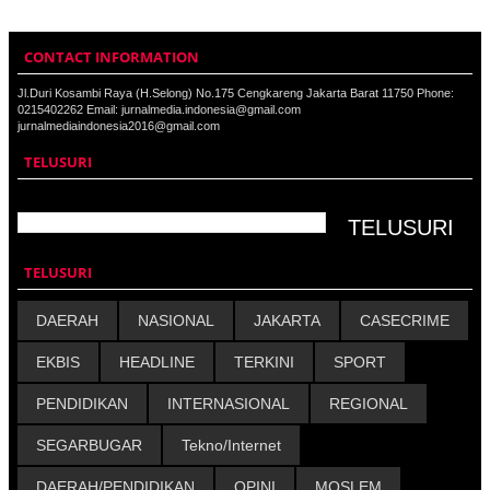
CONTACT INFORMATION
Jl.Duri Kosambi Raya (H.Selong) No.175 Cengkareng Jakarta Barat 11750 Phone:
0215402262 Email: jurnalmedia.indonesia@gmail.com
jurnalmediaindonesia2016@gmail.com
TELUSURI
TELUSURI
DAERAH
NASIONAL
JAKARTA
CASECRIME
EKBIS
HEADLINE
TERKINI
SPORT
PENDIDIKAN
INTERNASIONAL
REGIONAL
SEGARBUGAR
Tekno/Internet
DAERAH/PENDIDIKAN
OPINI
MOSLEM