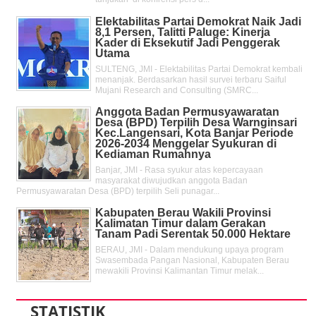
Elektabilitas Partai Demokrat Naik Jadi
8,1 Persen, Talitti Paluge: Kinerja
Kader di Eksekutif Jadi Penggerak
Utama
SULTENG, JMI - Elektabilitas Partai Demokrat kembali
menanjak. Berdasarkan hasil survei terbaru Saiful
Mujani Research and Consulting (SMRC...
Anggota Badan Permusyawaratan
Desa (BPD) Terpilih Desa Warnginsari
Kec.Langensari, Kota Banjar Periode
2026-2034 Menggelar Syukuran di
Kediaman Rumahnya
Banjar, JMI - Rasa syukur atas kepercayaan
masyarakat diwujudkan anggota Badan
Permusyawaratan Desa (BPD) terpilih Seli punagar...
Kabupaten Berau Wakili Provinsi
Kalimatan Timur dalam Gerakan
Tanam Padi Serentak 50.000 Hektare
BERAU, JMI - Dalam mendukung upaya program
Swasembada Pangan Nasional, Kabupaten Berau
mewakili Provinsi Kalimantan Timur melak...
STATISTIK