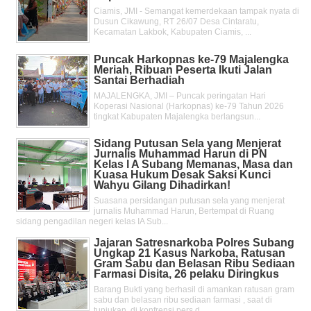
Ciamis, JMI - Semangat kemerdekaan tampak nyata di
Dusun Cikawung, RT 26/07 Desa Cintaratu,
Kecamatan Lakbok, Kabupaten Ciamis, ...
Puncak Harkopnas ke-79 Majalengka
Meriah, Ribuan Peserta Ikuti Jalan
Santai Berhadiah
MAJALENGKA, JMI – Puncak peringatan Hari
Koperasi Nasional (Harkopnas) ke-79 Tahun 2026
tingkat Kabupaten Majalengka berlangsun...
Sidang Putusan Sela yang Menjerat
Jurnalis Muhammad Harun di PN
Kelas l A Subang Memanas, Masa dan
Kuasa Hukum Desak Saksi Kunci
Wahyu Gilang Dihadirkan!
Suasana persidangan putusan sela yang menjerat
jurnalis Muhammad Harun, Bertempat di Ruang
sidang pengadilan negeri kelas IA Sub...
Jajaran Satresnarkoba Polres Subang
Ungkap 21 Kasus Narkoba, Ratusan
Gram Sabu dan Belasan Ribu Sediaan
Farmasi Disita, 26 pelaku Diringkus
Barang Bukti yang berhasil di amankan ratusan gram
sabu dan belasan ribu sediaan farmasi , saat di
tunjukan di konfrensi pers d...