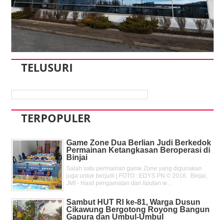
TELUSURI
TERPOPULER
Game Zone Dua Berlian Judi Berkedok
Permainan Ketangkasan Beroperasi di
Binjai
Salah satu permainan game Zone yang digunakan
juga untuk berjudi | FOTO : EDYS PN © 2016 Binjai,
JMI - Hasil pengamatan dan liputan w...
Sambut HUT RI ke-81, Warga Dusun
Cikawung Bergotong Royong Bangun
Gapura dan Umbul-Umbul