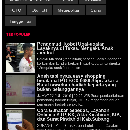
FOTO
Otomotif
Megapolitan
Sains
Tanggamus
TERPOPULER
Pengemudi Koboi Ugal-ugalan
Layaknya di Texas, Mengaku Anak
Jendral
Pelaku MK saat (kaos hitam) saat adu cekcok dengan
korban dan kondisi korban P saat kepala nya dipukul
"Mengaku anak Jendral, se...
Aneh tapi nyata easy shopping
beralamat P.O BOX 6688 Slipi Jakarta
Barat tawarkan hadiah kepada yang
bukan pelanggannya
JUM'AT 22 JULI 2016 | 10:25 WIB Surat pemberitahuan
pemenang hadiah Binjai, JMI - Surat pemberitahuan
pemenang hadiah selaku k...
Cara Gunakan Sipedas, Layanan
Online e-KTP, KK, Akta Kelahiran, KIA,
dan Surat Pindah di Kab.Subang
SUBANG, JMI -- Dinas Kependudukan dan Catatan