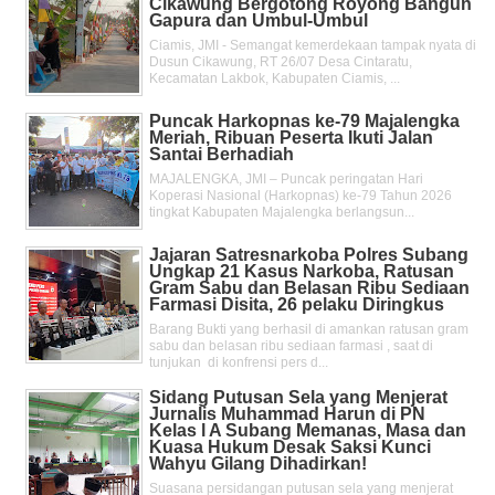
Cikawung Bergotong Royong Bangun
Gapura dan Umbul-Umbul
Ciamis, JMI - Semangat kemerdekaan tampak nyata di
Dusun Cikawung, RT 26/07 Desa Cintaratu,
Kecamatan Lakbok, Kabupaten Ciamis, ...
Puncak Harkopnas ke-79 Majalengka
Meriah, Ribuan Peserta Ikuti Jalan
Santai Berhadiah
MAJALENGKA, JMI – Puncak peringatan Hari
Koperasi Nasional (Harkopnas) ke-79 Tahun 2026
tingkat Kabupaten Majalengka berlangsun...
Jajaran Satresnarkoba Polres Subang
Ungkap 21 Kasus Narkoba, Ratusan
Gram Sabu dan Belasan Ribu Sediaan
Farmasi Disita, 26 pelaku Diringkus
Barang Bukti yang berhasil di amankan ratusan gram
sabu dan belasan ribu sediaan farmasi , saat di
tunjukan di konfrensi pers d...
Sidang Putusan Sela yang Menjerat
Jurnalis Muhammad Harun di PN
Kelas l A Subang Memanas, Masa dan
Kuasa Hukum Desak Saksi Kunci
Wahyu Gilang Dihadirkan!
Suasana persidangan putusan sela yang menjerat