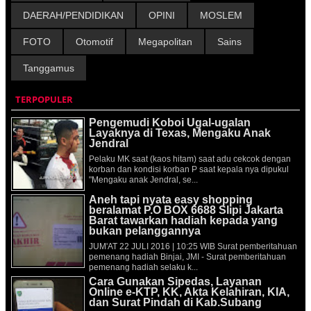
DAERAH/PENDIDIKAN
OPINI
MOSLEM
FOTO
Otomotif
Megapolitan
Sains
Tanggamus
TERPOPULER
Pengemudi Koboi Ugal-ugalan
Layaknya di Texas, Mengaku Anak
Jendral
Pelaku MK saat (kaos hitam) saat adu cekcok dengan
korban dan kondisi korban P saat kepala nya dipukul
"Mengaku anak Jendral, se...
Aneh tapi nyata easy shopping
beralamat P.O BOX 6688 Slipi Jakarta
Barat tawarkan hadiah kepada yang
bukan pelanggannya
JUM'AT 22 JULI 2016 | 10:25 WIB Surat pemberitahuan
pemenang hadiah Binjai, JMI - Surat pemberitahuan
pemenang hadiah selaku k...
Cara Gunakan Sipedas, Layanan
Online e-KTP, KK, Akta Kelahiran, KIA,
dan Surat Pindah di Kab.Subang