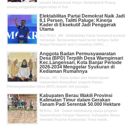
jurnalis Muhammad Harun, Bertempat di Ruang
sidang pengadilan negeri kelas IA Sub...
Elektabilitas Partai Demokrat Naik Jadi
8,1 Persen, Talitti Paluge: Kinerja
Kader di Eksekutif Jadi Penggerak
Utama
SULTENG, JMI - Elektabilitas Partai Demokrat kembali
menanjak. Berdasarkan hasil survei terbaru Saiful
Mujani Research and Consulting (SMRC...
Anggota Badan Permusyawaratan
Desa (BPD) Terpilih Desa Warnginsari
Kec.Langensari, Kota Banjar Periode
2026-2034 Menggelar Syukuran di
Kediaman Rumahnya
Banjar, JMI - Rasa syukur atas kepercayaan
masyarakat diwujudkan anggota Badan
Permusyawaratan Desa (BPD) terpilih Seli punagar...
Kabupaten Berau Wakili Provinsi
Kalimatan Timur dalam Gerakan
Tanam Padi Serentak 50.000 Hektare
BERAU, JMI - Dalam mendukung upaya program
Swasembada Pangan Nasional, Kabupaten Berau
mewakili Provinsi Kalimantan Timur melak...