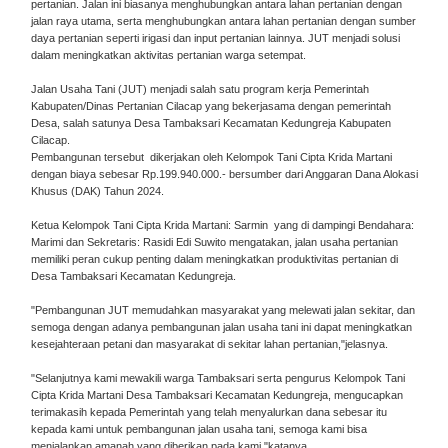
pertanian. Jalan ini biasanya menghubungkan antara lahan pertanian dengan
jalan raya utama, serta menghubungkan antara lahan pertanian dengan sumber
daya pertanian seperti irigasi dan input pertanian lainnya. JUT menjadi solusi
dalam meningkatkan aktivitas pertanian warga setempat.
Jalan Usaha Tani (JUT) menjadi salah satu program kerja Pemerintah
Kabupaten/Dinas Pertanian Cilacap yang bekerjasama dengan pemerintah
Desa, salah satunya Desa Tambaksari Kecamatan Kedungreja Kabupaten
Cilacap.
Pembangunan tersebut dikerjakan oleh Kelompok Tani Cipta Krida Martani
dengan biaya sebesar Rp.199.940.000.- bersumber dari Anggaran Dana Alokasi
Khusus (DAK) Tahun 2024.
Ketua Kelompok Tani Cipta Krida Martani: Sarmin yang di dampingi Bendahara:
Marimi dan Sekretaris: Rasidi Edi Suwito mengatakan, jalan usaha pertanian
memiliki peran cukup penting dalam meningkatkan produktivitas pertanian di
Desa Tambaksari Kecamatan Kedungreja.
"Pembangunan JUT memudahkan masyarakat yang melewati jalan sekitar, dan
semoga dengan adanya pembangunan jalan usaha tani ini dapat meningkatkan
kesejahteraan petani dan masyarakat di sekitar lahan pertanian,"jelasnya.
"Selanjutnya kami mewakili warga Tambaksari serta pengurus Kelompok Tani
Cipta Krida Martani Desa Tambaksari Kecamatan Kedungreja, mengucapkan
terimakasih kepada Pemerintah yang telah menyalurkan dana sebesar itu
kepada kami untuk pembangunan jalan usaha tani, semoga kami bisa
menjalankan amanah yang diberikan pada kami,"katanya.