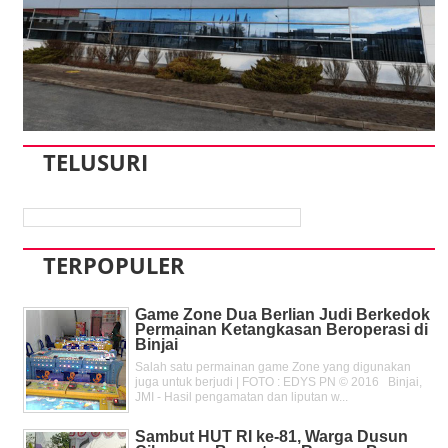
TELUSURI
TERPOPULER
Game Zone Dua Berlian Judi Berkedok
Permainan Ketangkasan Beroperasi di
Binjai
Salah satu permainan game Zone yang digunakan
juga untuk berjudi | FOTO : EDYS PN © 2016 Binjai,
JMI - Hasil pengamatan dan liputan w...
Sambut HUT RI ke-81, Warga Dusun