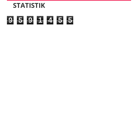
STATISTIK
9
5
9
1
4
5
5