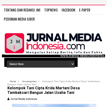
TENTANG DAN REDAKSI JMI
TOPNEWS
FACEBOOK
E-PAPER
PEDOMAN MEDIA SIBER
WWW.JURNAL MEDIA INDONESIA.COM
Home
/
Uncategories
/
Kelompok Tani Cipta Krida Martani Desa Tambaksari
Bangun Jalan Usaha Tani
Kelompok Tani Cipta Krida Martani Desa
Tambaksari Bangun Jalan Usaha Tani
Jurnal Media Indonesia