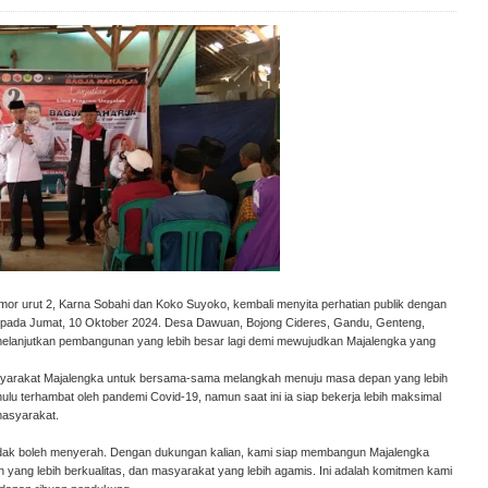
mor urut 2, Karna Sobahi dan Koko Suyoko, kembali menyita perhatian publik dengan
pada Jumat, 10 Oktober 2024. Desa Dawuan, Bojong Cideres, Gandu, Genteng,
k melanjutkan pembangunan yang lebih besar lagi demi mewujudkan Majalengka yang
syarakat Majalengka untuk bersama-sama melangkah menuju masa depan yang lebih
u terhambat oleh pandemi Covid-19, namun saat ini ia siap bekerja lebih maksimal
masyarakat.
idak boleh menyerah. Dengan dukungan kalian, kami siap membangun Majalengka
kan yang lebih berkualitas, dan masyarakat yang lebih agamis. Ini adalah komitmen kami