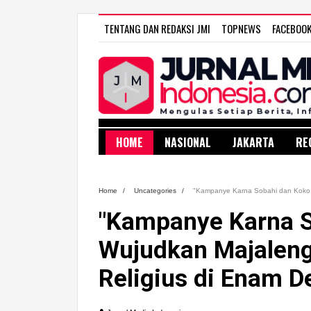
TENTANG DAN REDAKSI JMI
TOPNEWS
FACEBOO
HOME
NASIONAL
JAKARTA
RE
Home
/
Uncategories
/
"Kampanye Karna Sobahi dan Koko S
"Kampanye Karna S
Wujudkan Majaleng
Religius di Enam D