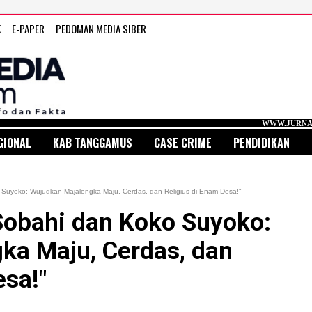
K
E-PAPER
PEDOMAN MEDIA SIBER
WWW.JURNAL MEDIA INDONE
GIONAL
KAB TANGGAMUS
CASE CRIME
PENDIDIKAN
uyoko: Wujudkan Majalengka Maju, Cerdas, dan Religius di Enam Desa!"
obahi dan Koko Suyoko:
ka Maju, Cerdas, dan
esa!"