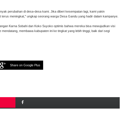
ak perubahan di desa-desa kami. Jika diberi kesempatan lagi, kami yakin
t terus meningkat," ungkap seorang warga Desa Gandu yang hadir dalam kampanye.
angan Karna Sobahi dan Koko Suyoko optimis bahwa mereka bisa mewujudkan visi
 mendatang, membawa kabupaten ini ke tingkat yang lebih tinggi, baik dari segi
Share on Google Plus