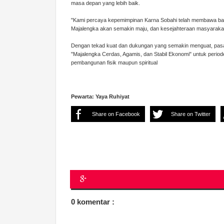
masa depan yang lebih baik.
"Kami percaya kepemimpinan Karna Sobahi telah membawa bany
Majalengka akan semakin maju, dan kesejahteraan masyaraka
Dengan tekad kuat dan dukungan yang semakin menguat, pas
"Majalengka Cerdas, Agamis, dan Stabil Ekonomi" untuk periode
pembangunan fisik maupun spiritual
Pewarta: Yaya Ruhiyat
Share on Facebook
Share on Twitter
0 komentar :