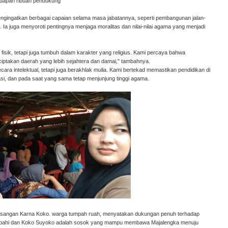
hadapan ribuan pendukung
 mengingatkan berbagai capaian selama masa jabatannya, seperti pembangunan jalan-
. Ia juga menyoroti pentingnya menjaga moralitas dan nilai-nilai agama yang menjadi
fisik, tetapi juga tumbuh dalam karakter yang religius. Kami percaya bahwa
ptakan daerah yang lebih sejahtera dan damai," tambahnya.
ra intelektual, tetapi juga berakhlak mulia. Kami bertekad memastikan pendidikan di
asi, dan pada saat yang sama tetap menjunjung tinggi agama.
pasangan Karna Koko. warga tumpah ruah, menyatakan dukungan penuh terhadap
Sobahi dan Koko Suyoko adalah sosok yang mampu membawa Majalengka menuju