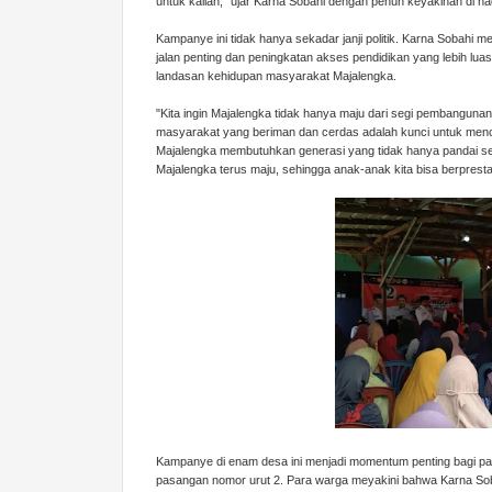
untuk kalian," ujar Karna Sobahi dengan penuh keyakinan di 
Kampanye ini tidak hanya sekadar janji politik. Karna Sobahi
jalan penting dan peningkatan akses pendidikan yang lebih luas
landasan kehidupan masyarakat Majalengka.
"Kita ingin Majalengka tidak hanya maju dari segi pembangunan 
masyarakat yang beriman dan cerdas adalah kunci untuk menci
Majalengka membutuhkan generasi yang tidak hanya pandai seca
Majalengka terus maju, sehingga anak-anak kita bisa berprest
Kampanye di enam desa ini menjadi momentum penting bagi 
pasangan nomor urut 2. Para warga meyakini bahwa Karna 