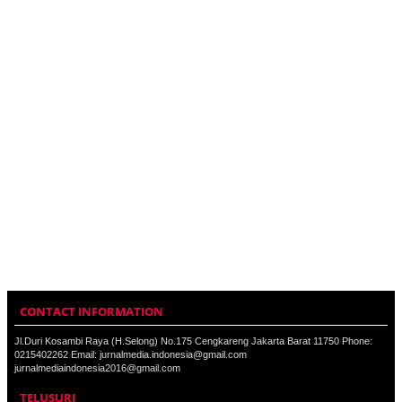
CONTACT INFORMATION
Jl.Duri Kosambi Raya (H.Selong) No.175 Cengkareng Jakarta Barat 11750 Phone:
0215402262 Email: jurnalmedia.indonesia@gmail.com
jurnalmediaindonesia2016@gmail.com
TELUSURI