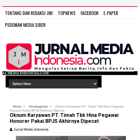
TENTANG DAN REDAKSI JMI
TOPNEWS
FACEBOOK
E-PAPER
PEDOMAN MEDIA SIBER
IA.COM
Home
/
Uncategories
/
Oknum Karyawan PT. Timah Tbk Hina Pegawai
Honorer Pakai BPJS Akhirnya Dipecat
Oknum Karyawan PT. Timah Tbk Hina Pegawai
Honorer Pakai BPJS Akhirnya Dipecat
Jurnal Media Indonesia