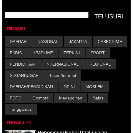
TELUSURI
DAERAH
NASIONAL
JAKARTA
CASECRIME
EKBIS
HEADLINE
TERKINI
SPORT
PENDIDIKAN
INTERNASIONAL
REGIONAL
SEGARBUGAR
Tekno/Internet
DAERAH/PENDIDIKAN
OPINI
MOSLEM
FOTO
Otomotif
Megapolitan
Sains
Tanggamus
TERPOPULER
Pengemudi Koboi Ugal-ugalan