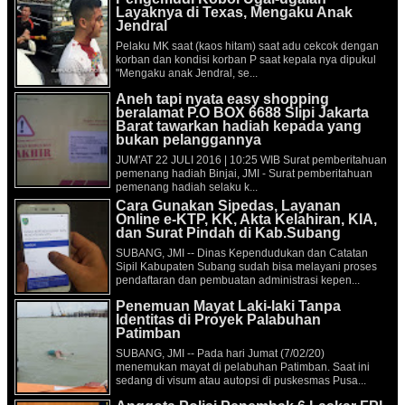
Layaknya di Texas, Mengaku Anak
Jendral
Pelaku MK saat (kaos hitam) saat adu cekcok dengan
korban dan kondisi korban P saat kepala nya dipukul
"Mengaku anak Jendral, se...
Aneh tapi nyata easy shopping
beralamat P.O BOX 6688 Slipi Jakarta
Barat tawarkan hadiah kepada yang
bukan pelanggannya
JUM'AT 22 JULI 2016 | 10:25 WIB Surat pemberitahuan
pemenang hadiah Binjai, JMI - Surat pemberitahuan
pemenang hadiah selaku k...
Cara Gunakan Sipedas, Layanan
Online e-KTP, KK, Akta Kelahiran, KIA,
dan Surat Pindah di Kab.Subang
SUBANG, JMI -- Dinas Kependudukan dan Catatan
Sipil Kabupaten Subang sudah bisa melayani proses
pendaftaran dan pembuatan administrasi kepen...
Penemuan Mayat Laki-laki Tanpa
Identitas di Proyek Palabuhan
Patimban
SUBANG, JMI -- Pada hari Jumat (7/02/20)
menemukan mayat di pelabuhan Patimban. Saat ini
sedang di visum atau autopsi di puskesmas Pusa...