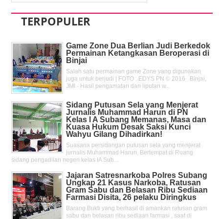
TERPOPULER
Game Zone Dua Berlian Judi Berkedok
Permainan Ketangkasan Beroperasi di
Binjai
Salah satu permainan game Zone yang digunakan
juga untuk berjudi | FOTO : EDYS PN © 2016 Binjai,
JMI - Hasil pengamatan dan liputan w...
Sidang Putusan Sela yang Menjerat
Jurnalis Muhammad Harun di PN
Kelas l A Subang Memanas, Masa dan
Kuasa Hukum Desak Saksi Kunci
Wahyu Gilang Dihadirkan!
Suasana persidangan putusan sela yang menjerat
jurnalis Muhammad Harun, Bertempat di Ruang
sidang pengadilan negeri kelas IA Sub...
Jajaran Satresnarkoba Polres Subang
Ungkap 21 Kasus Narkoba, Ratusan
Gram Sabu dan Belasan Ribu Sediaan
Farmasi Disita, 26 pelaku Diringkus
Barang Bukti yang berhasil di amankan ratusan gram
sabu dan belasan ribu sediaan farmasi , saat di