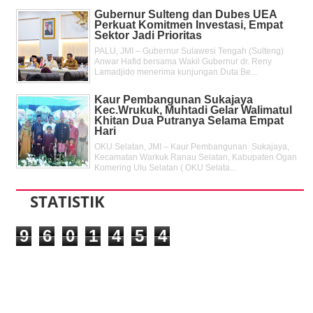
Gubernur Sulteng dan Dubes UEA
Perkuat Komitmen Investasi, Empat
Sektor Jadi Prioritas
PALU, JMI – Gubernur Sulawesi Tengah (Sulteng)
Anwar Hafid bersama Wakil Gubernur dr. Reny
Lamadjido menerima kunjungan Duta Be...
Kaur Pembangunan Sukajaya
Kec.Wrukuk, Muhtadi Gelar Walimatul
Khitan Dua Putranya Selama Empat
Hari
OKU Selatan, JMI – Kaur Pembangunan Sukajaya,
Kecamatan Warkuk Ranau Selatan, Kabupaten Ogan
Komering Ulu Selatan ( OKU Selata...
STATISTIK
9
6
0
1
4
5
4