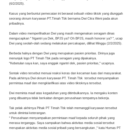
(6/2/2025).
Kasus yang berbuntut pemecatan ini berawal sebuah video tiktok yang diunggah
seorang oknum karyawan PT.Timah Tbk bernama Dwi Citra Weni pada akun
pribadinya.
Dalam video memperlihatkan Dwi yang masih mengenakan seragam dinas
mengucapkan " Ngantri ya Dek, BPJS ya? Oh BPJS, masih honorer ya? ", ucap
Dwi yang seolah-olah sedang melakukan percakapan, dilihat Minggu (2/2/2025).
Berbeda halnya dengan Dwi yang merupakan pasien prioritas. Dirinya juga
menunjuk logo PT Timah Tbk pada seragam yang dipakainya.
"Kebetulan saya kan, saya enggak ngantri dek, pasien prioritas," ucapnya.
Sontak video tersebut menuai reaksi keras dan kecaman luas dari masyarakat.
Pada akhirnya Dwi oknum karyawan PT. Timah Tbk tersebut menyampaikan
permintaa maaf dan mengklarifikasi atas video tiktoknya tersebut.
Dwi meminta maaf atas kegaduhan yang ditimbulkannya. Ia mengaku konten
yang dibuatnya tidak berkaitan dengan perusahaan tempatnya bekerja.
Tak pelak akhirnya Pihak PT Timah Tbk telah memanggil karyawan tersebut
untuk dimintai keterangan.
" Perusahaan menyampaikan permintaan maaf kepada seluruh pihak yang
merasa terganggu. Saya sampaikan bahwa aktivitas media sosial tersebut
merupakan aktivitas media sosial pribadi yang bersangkutan ," kata Humas PT