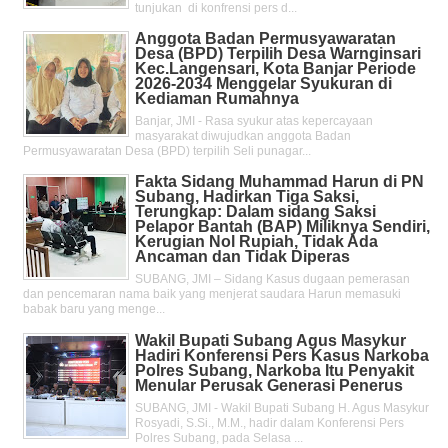
tunjukan di konfrensi pers d...
Anggota Badan Permusyawaratan
Desa (BPD) Terpilih Desa Warnginsari
Kec.Langensari, Kota Banjar Periode
2026-2034 Menggelar Syukuran di
Kediaman Rumahnya
Banjar, JMI - Rasa syukur atas kepercayaan
masyarakat diwujudkan anggota Badan
Permusyawaratan Desa (BPD) terpilih Seli punagar...
Fakta Sidang Muhammad Harun di PN
Subang, Hadirkan Tiga Saksi,
Terungkap: Dalam sidang Saksi
Pelapor Bantah (BAP) Miliknya Sendiri,
Kerugian Nol Rupiah, Tidak Ada
Ancaman dan Tidak Diperas
SUBANG, JMI – Sidang Kasus dugaan pemerasan
dan pencemaran nama baik yang menjerat saudara Harun memasuki
babak baru yang menge...
Wakil Bupati Subang Agus Masykur
Hadiri Konferensi Pers Kasus Narkoba
Polres Subang, Narkoba Itu Penyakit
Menular Perusak Generasi Penerus
SUBANG, JMI - Wakil Bupati Subang H. Agus Masykur
Rosyadi, S.Si., M.M., hadir dalam Konferensi Pers
Polres Subang, pada Selasa ...