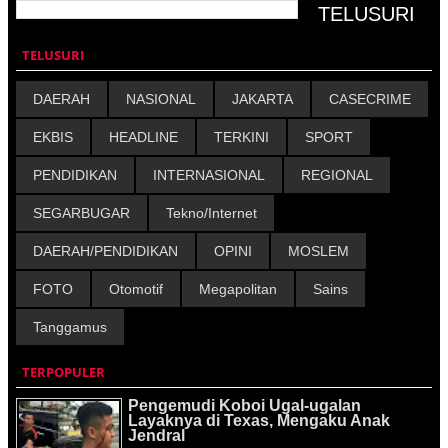
TELUSURI
DAERAH
NASIONAL
JAKARTA
CASECRIME
EKBIS
HEADLINE
TERKINI
SPORT
PENDIDIKAN
INTERNASIONAL
REGIONAL
SEGARBUGAR
Tekno/Internet
DAERAH/PENDIDIKAN
OPINI
MOSLEM
FOTO
Otomotif
Megapolitan
Sains
Tanggamus
TERPOPULER
Pengemudi Koboi Ugal-ugalan
Layaknya di Texas, Mengaku Anak
Jendral