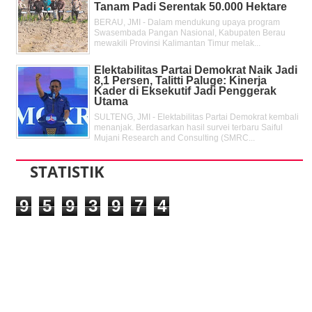
Tanam Padi Serentak 50.000 Hektare
BERAU, JMI - Dalam mendukung upaya program
Swasembada Pangan Nasional, Kabupaten Berau
mewakili Provinsi Kalimantan Timur melak...
Elektabilitas Partai Demokrat Naik Jadi
8,1 Persen, Talitti Paluge: Kinerja
Kader di Eksekutif Jadi Penggerak
Utama
SULTENG, JMI - Elektabilitas Partai Demokrat kembali
menanjak. Berdasarkan hasil survei terbaru Saiful
Mujani Research and Consulting (SMRC...
STATISTIK
9
5
9
3
9
7
4