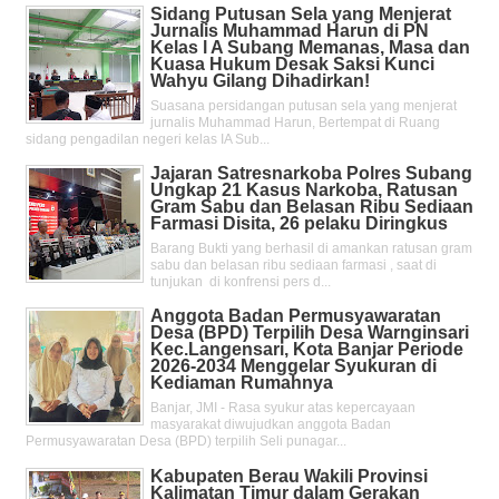
Sidang Putusan Sela yang Menjerat
Jurnalis Muhammad Harun di PN
Kelas l A Subang Memanas, Masa dan
Kuasa Hukum Desak Saksi Kunci
Wahyu Gilang Dihadirkan!
Suasana persidangan putusan sela yang menjerat
jurnalis Muhammad Harun, Bertempat di Ruang
sidang pengadilan negeri kelas IA Sub...
Jajaran Satresnarkoba Polres Subang
Ungkap 21 Kasus Narkoba, Ratusan
Gram Sabu dan Belasan Ribu Sediaan
Farmasi Disita, 26 pelaku Diringkus
Barang Bukti yang berhasil di amankan ratusan gram
sabu dan belasan ribu sediaan farmasi , saat di
tunjukan di konfrensi pers d...
Anggota Badan Permusyawaratan
Desa (BPD) Terpilih Desa Warnginsari
Kec.Langensari, Kota Banjar Periode
2026-2034 Menggelar Syukuran di
Kediaman Rumahnya
Banjar, JMI - Rasa syukur atas kepercayaan
masyarakat diwujudkan anggota Badan
Permusyawaratan Desa (BPD) terpilih Seli punagar...
Kabupaten Berau Wakili Provinsi
Kalimatan Timur dalam Gerakan