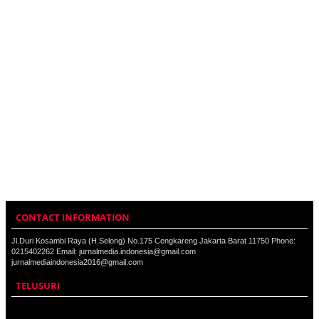
CONTACT INFORMATION
Jl.Duri Kosambi Raya (H.Selong) No.175 Cengkareng Jakarta Barat 11750 Phone:
0215402262 Email: jurnalmedia.indonesia@gmail.com
jurnalmediaindonesia2016@gmail.com
TELUSURI