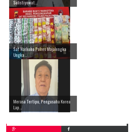
Sulistiyowat...
Sat Narkoba Polres Majalengka
Ungka...
Merasa Tertipu, Pengusaha Korea
Lap...