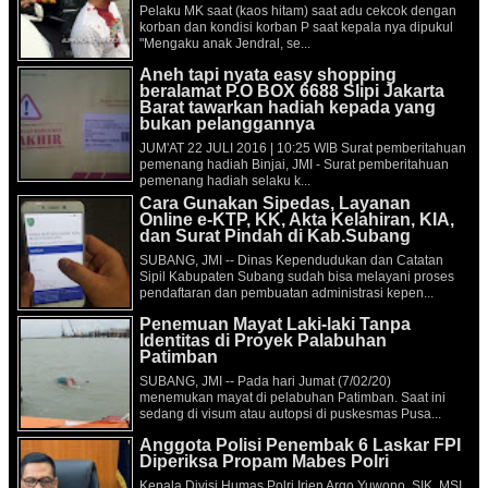
Pelaku MK saat (kaos hitam) saat adu cekcok dengan
korban dan kondisi korban P saat kepala nya dipukul
"Mengaku anak Jendral, se...
Aneh tapi nyata easy shopping
beralamat P.O BOX 6688 Slipi Jakarta
Barat tawarkan hadiah kepada yang
bukan pelanggannya
JUM'AT 22 JULI 2016 | 10:25 WIB Surat pemberitahuan
pemenang hadiah Binjai, JMI - Surat pemberitahuan
pemenang hadiah selaku k...
Cara Gunakan Sipedas, Layanan
Online e-KTP, KK, Akta Kelahiran, KIA,
dan Surat Pindah di Kab.Subang
SUBANG, JMI -- Dinas Kependudukan dan Catatan
Sipil Kabupaten Subang sudah bisa melayani proses
pendaftaran dan pembuatan administrasi kepen...
Penemuan Mayat Laki-laki Tanpa
Identitas di Proyek Palabuhan
Patimban
SUBANG, JMI -- Pada hari Jumat (7/02/20)
menemukan mayat di pelabuhan Patimban. Saat ini
sedang di visum atau autopsi di puskesmas Pusa...
Anggota Polisi Penembak 6 Laskar FPI
Diperiksa Propam Mabes Polri
Kepala Divisi Humas Polri Irjen Argo Yuwono. SIK. MSI