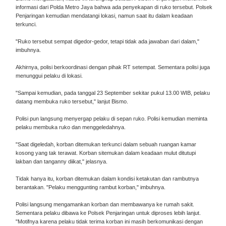
informasi dari Polda Metro Jaya bahwa ada penyekapan di ruko tersebut. Polsek
Penjaringan kemudian mendatangi lokasi, namun saat itu dalam keadaan
terkunci.
"Ruko tersebut sempat digedor-gedor, tetapi tidak ada jawaban dari dalam,"
imbuhnya.
Akhirnya, polisi berkoordinasi dengan pihak RT setempat. Sementara polisi juga
menunggui pelaku di lokasi.
"Sampai kemudian, pada tanggal 23 September sekitar pukul 13.00 WIB, pelaku
datang membuka ruko tersebut," lanjut Bismo.
Polisi pun langsung menyergap pelaku di sepan ruko. Polisi kemudian meminta
pelaku membuka ruko dan menggeledahnya.
"Saat digeledah, korban ditemukan terkunci dalam sebuah ruangan kamar
kosong yang tak terawat. Korban sitemukan dalam keadaan mulut ditutupi
lakban dan tanganny diikat," jelasnya.
Tidak hanya itu, korban ditemukan dalam kondisi ketakutan dan rambutnya
berantakan. "Pelaku menggunting rambut korban," imbuhnya.
Polisi langsung mengamankan korban dan membawanya ke rumah sakit.
Sementara pelaku dibawa ke Polsek Penjaringan untuk diproses lebih lanjut.
"Motifnya karena pelaku tidak terima korban ini masih berkomunikasi dengan