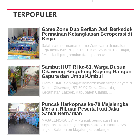
TERPOPULER
Game Zone Dua Berlian Judi Berkedok
Permainan Ketangkasan Beroperasi di
Binjai
Salah satu permainan game Zone yang digunakan
juga untuk berjudi | FOTO : EDYS PN © 2016 Binjai,
JMI - Hasil pengamatan dan liputan w...
Sambut HUT RI ke-81, Warga Dusun
Cikawung Bergotong Royong Bangun
Gapura dan Umbul-Umbul
Ciamis, JMI - Semangat kemerdekaan tampak nyata di
Dusun Cikawung, RT 26/07 Desa Cintaratu,
Kecamatan Lakbok, Kabupaten Ciamis, ...
Puncak Harkopnas ke-79 Majalengka
Meriah, Ribuan Peserta Ikuti Jalan
Santai Berhadiah
MAJALENGKA, JMI – Puncak peringatan Hari
Koperasi Nasional (Harkopnas) ke-79 Tahun 2026
tingkat Kabupaten Majalengka berlangsun...